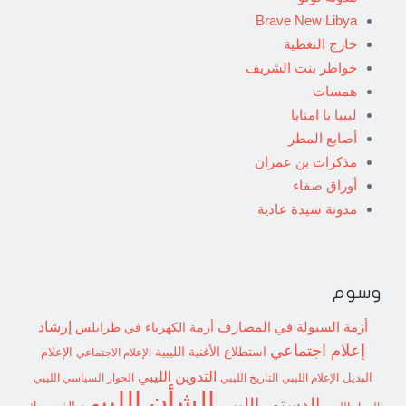
Brave New Libya
خارج التغطية
خواطر بنت الشريف
همسات
ليبيا يا امنايا
أصابع المطر
مذكرات بن عمران
أوراق صفاء
مدونة سيدة عادية
وسوم
إرشاد
أزمة السيولة في المصارف
أزمة الكهرباء في طرابلس
إعلام اجتماعي
استطلاع
الأغنية الليبية
الإعلام الاجتماعي
الإعلام
التدوين الليبي
البديل
الإعلام الليبي
التاريخ الليبي
الحوار السياسي الليبي
الشأن الليبي
الدستور الليبي