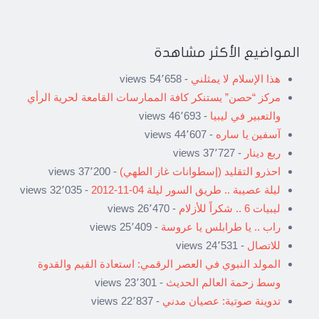
المواضيع الأكثر مشاهدة
هذا الإسلام لا يمثلني
- 54٬658 views
مركز “حصن” يستنكر كافة الممارسات القامعة لحرية الرأي
والتعبير في ليبيا
- 46٬693 views
آسفين يا ساره
- 44٬607 views
ربع دينار
- 37٬727 views
احذرو التقليد (إسطوانات غاز الطهي)
- 37٬200 views
ليلة عصيبة .. طريق السور ليلة 04-11-2012
- 32٬035 views
ليبيات 6 .. شكراً للأزلام
- 26٬470 views
راب .. يا طرابلس يا عروسة
- 25٬409 views
للاتصال
- 24٬531 views
المولد النبوي في العصر الرقمي: استعادة القيم والقدوة
وسط زحمة العالم الحديث
- 23٬301 views
تدوينة صوتية: عصيان مدني
- 22٬837 views