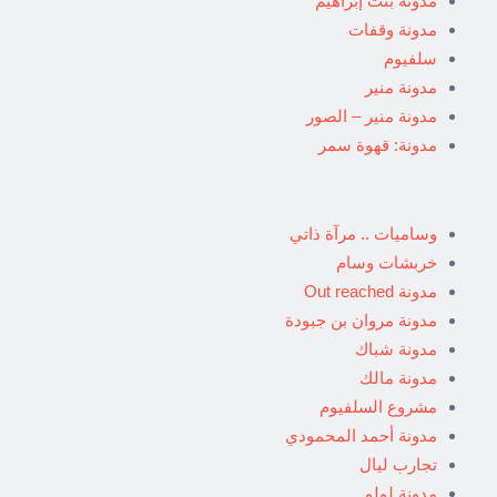
مدونة بنت إبراهيم
مدونة وقفات
سلفيوم
مدونة منير
مدونة منير – الصور
مدونة: قهوة سمر
وساميات .. مرآة ذاتي
خربشات وسام
مدونة Out reached
مدونة مروان بن جبودة
مدونة شباك
مدونة مالك
مشروع السلفيوم
مدونة أحمد المحمودي
تجارب ليال
مدونة لولو