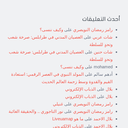
أحدث التعليقات
رامز رمضان النويصري
على
وكيف ننسى؟
شات عربي
على
العصيان المدني في طرابلس: صرخة شعب
وتحدٍ للسلطة
شات حنين
على
العصيان المدني في طرابلس: صرخة شعب
وتحدٍ للسلطة
mohamed
على
وكيف ننسى؟
أدهم سالم
على
المولد النبوي في العصر الرقمي: استعادة
القيم والقدوة وسط زحمة العالم الحديث
بلال
على
الذباب الإلكتروني
بلال
على
الذباب الإلكتروني
رامز رمضان النويصري
على
غنيلي
رامز رمضان النويصري
على
نور التاجوري .. والحقيقة الغائبة
بلال الاحمد
على
ما هو Liveuamap
بلال الاحمد
على
الذباب الإلكتروني