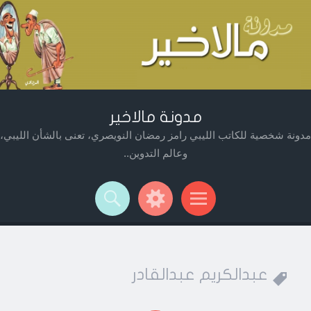
مدونة مالاخير
مدونة شخصية للكاتب الليبي رامز رمضان النويصري، تعنى بالشأن الليبي،
وعالم التدوين..
Widget
Searc
Men
عبدالكريم عبدالقادر