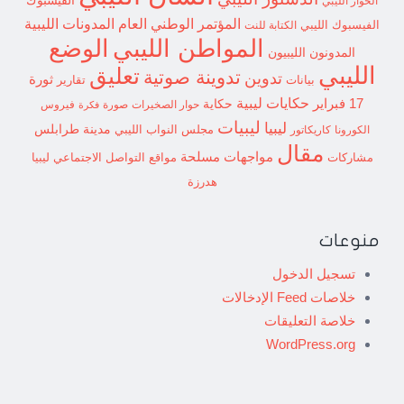
الفيسبوك
الحوار الليبي
المؤتمر الوطني العام
المدونات الليبية
الفيسبوك الليبي
الكتابة للنت
الوضع
المواطن الليبي
المدونون الليبيون
الليبي
تعليق
تدوينة صوتية
تدوين
ثورة
بيانات
تقارير
حكايات ليبية
17 فبراير
حكاية
حوار الصخيرات
صورة
فيروس
فكرة
ليبيات
ليبيا
مدينة طرابلس
مجلس النواب الليبي
الكورونا
كاريكاتور
مقال
مواجهات مسلحة
مشاركات
مواقع التواصل الاجتماعي ليبيا
هدرزة
منوعات
تسجيل الدخول
خلاصات Feed الإدخالات
خلاصة التعليقات
WordPress.org