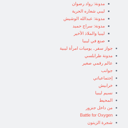
مدونة: رواد رضوان
ليبي شعاره الحرية
مدونة: عبدالله الوشيش
مدونة: سراج حميد
ليبيا والملاذ الأخير
صنع في ليبيا
جواز سفر.. يوميات امرأة ليبية
مدونة طرابلسي
عالم رقمي صغير
جوانب
إجتماعياتي
خرابيش
نسيم ليبيا
المحيط
من داخل جنزور
Battle for Oxygen
شجرة الزيتون