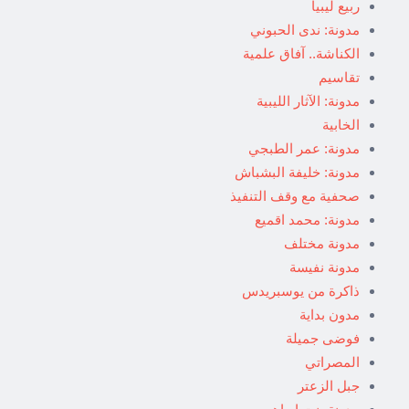
ربيع ليبيا
مدونة: ندى الحبوني
الكناشة.. آفاق علمية
تقاسيم
مدونة: الآثار الليبية
الخابية
مدونة: عمر الطبجي
مدونة: خليفة البشباش
صحفية مع وقف التنفيذ
مدونة: محمد اقميع
مدونة مختلف
مدونة نفيسة
ذاكرة من يوسبريدس
مدون بداية
فوضى جميلة
المصراتي
جبل الزعتر