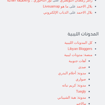
رامز رمضان النويصري
على
نور التاجوري .. والحقيقة الغائبة
بلال الاحمد
على
ما هو Liveuamap
بلال الاحمد
على
الذباب الإلكتروني
المدونات الليبية
كل المدونات الليبية
Libyan Bloggers
منصة: مدونات ليبية
آهات جنوبية
صدى
مدونة: أحلام البدري
صواري
مدونة: كريم نباته
Tuegly
مدونة: هبة الشيباني
مالاخير