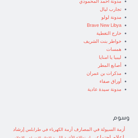
مدونة أحمد المحمودي
تجارب ليال
مدونة لولو
Brave New Libya
خارج التغطية
خواطر بنت الشريف
همسات
ليبيا يا امنايا
أصابع المطر
مذكرات بن عمران
أوراق صفاء
مدونة سيدة عادية
وسوم
إرشاد
أزمة السيولة في المصارف
أزمة الكهرباء في طرابلس
إعلام اجتماعي
استطلاع
الأغنية الليبية
الإعلام الاجتماعي