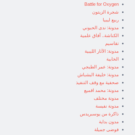
Battle for Oxygen
شجرة الزيتون
ربيع ليبيا
مدونة: ندى الحبوني
الكناشة.. آفاق علمية
تقاسيم
مدونة: الآثار الليبية
الخابية
مدونة: عمر الطبجي
مدونة: خليفة البشباش
صحفية مع وقف التنفيذ
مدونة: محمد اقميع
مدونة مختلف
مدونة نفيسة
ذاكرة من يوسبريدس
مدون بداية
فوضى جميلة