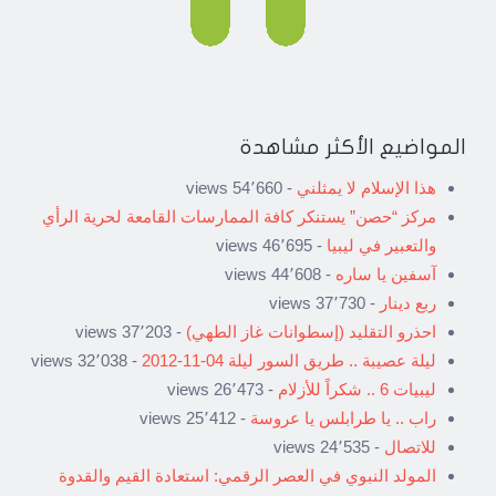
المواضيع الأكثر مشاهدة
هذا الإسلام لا يمثلني
- 54٬660 views
مركز “حصن” يستنكر كافة الممارسات القامعة لحرية الرأي
والتعبير في ليبيا
- 46٬695 views
آسفين يا ساره
- 44٬608 views
ربع دينار
- 37٬730 views
احذرو التقليد (إسطوانات غاز الطهي)
- 37٬203 views
ليلة عصيبة .. طريق السور ليلة 04-11-2012
- 32٬038 views
ليبيات 6 .. شكراً للأزلام
- 26٬473 views
راب .. يا طرابلس يا عروسة
- 25٬412 views
للاتصال
- 24٬535 views
المولد النبوي في العصر الرقمي: استعادة القيم والقدوة