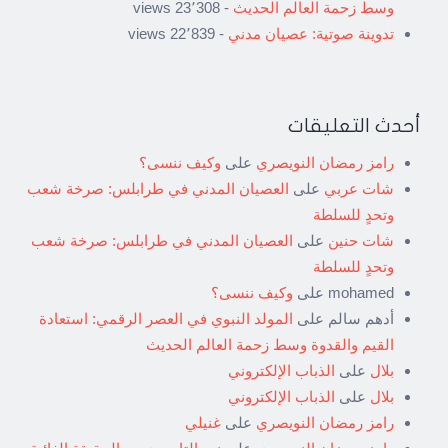
وسط زحمة العالم الحديث
- 23٬308 views
تدوينة صوتية: عصيان مدني
- 22٬839 views
أحدث التعليقات
رامز رمضان النويصري
على
وكيف ننسى؟
شات عربي
على
العصيان المدني في طرابلس: صرخة شعب
وتحدٍ للسلطة
شات حنين
على
العصيان المدني في طرابلس: صرخة شعب
وتحدٍ للسلطة
mohamed
على
وكيف ننسى؟
أدهم سالم
على
المولد النبوي في العصر الرقمي: استعادة
القيم والقدوة وسط زحمة العالم الحديث
بلال
على
الذباب الإلكتروني
بلال
على
الذباب الإلكتروني
رامز رمضان النويصري
على
غنيلي