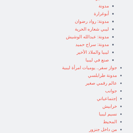
مدونة
أبوغرارة
مدونة: رواد رضوان
ليبي شعاره الحرية
مدونة: عبدالله الوشيش
مدونة: سراج حميد
ليبيا والملاذ الأخير
صنع في ليبيا
جواز سفر.. يوميات امرأة ليبية
مدونة طرابلسي
عالم رقمي صغير
جوانب
إجتماعياتي
خرابيش
نسيم ليبيا
المحيط
من داخل جنزور