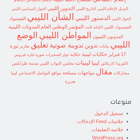
الإعلام
التدوين الليبي
البديل
الإعلام الليبي
التاريخ الليبي
الحوار السياسي الليبي
الشأن الليبي
الدستور الليبي
الفيسبوك
الحوار الليبي
المؤتمر الوطني العام
المدونات الليبية
الفيسبوك الليبي
الكتابة للنت
الوضع
المواطن الليبي
المدونون الليبيون
الليبي
تعليق
تدوينة صوتية
تدوين
ثورة
بيانات
تقارير
حكايات ليبية
17 فبراير
حكاية
حوار الصخيرات
صورة
فيروس
فكرة
ليبيات
ليبيا
مدينة طرابلس
مجلس النواب الليبي
الكورونا
كاريكاتور
مقال
مواجهات مسلحة
مشاركات
مواقع التواصل الاجتماعي ليبيا
هدرزة
منوعات
تسجيل الدخول
خلاصات Feed الإدخالات
خلاصة التعليقات
WordPress.org