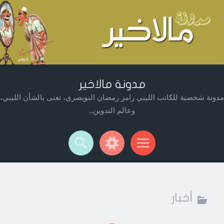
مدونة مالاخير
مدونة شخصية للكاتب الليبي رامز رمضان النويصري، تعنى بالشأن الليبي،
وعالم التدوين..
Widget
Searc
Men
أخبار