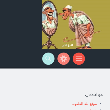
مواقعي
موقع بلد الطيوب
خربشات