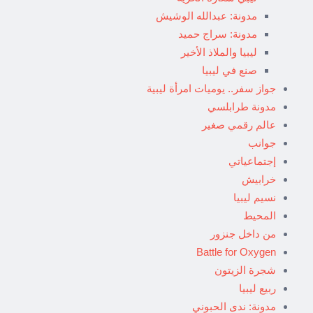
مدونة: عبدالله الوشيش
مدونة: سراج حميد
ليبيا والملاذ الأخير
صنع في ليبيا
جواز سفر.. يوميات امرأة ليبية
مدونة طرابلسي
عالم رقمي صغير
جوانب
إجتماعياتي
خرابيش
نسيم ليبيا
المحيط
من داخل جنزور
Battle for Oxygen
شجرة الزيتون
ربيع ليبيا
مدونة: ندى الحبوني