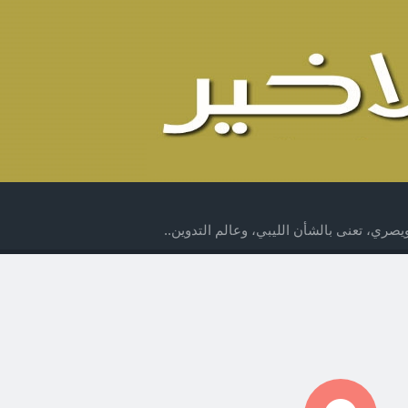
صري، تعنى بالشأن الليبي، وعالم التدوين..