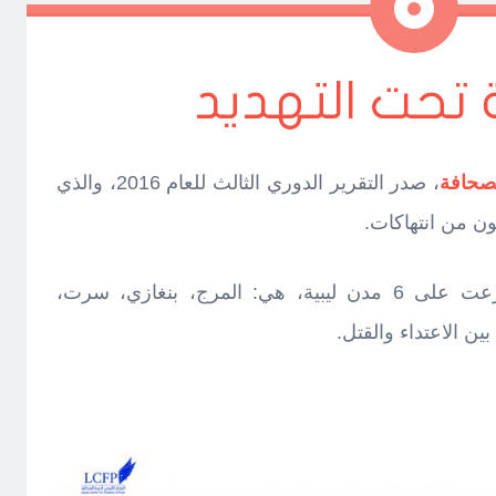
ملاحظة
تحت التهديد
لصحافة
، صدر التقرير الدوري الثالث للعام 2016، والذي
ون من انتهاكات.
رصد التقرير 26 حالة اعتداء، توزعت على 6 مدن ليبية، هي: المرج، بنغازي، سرت،
 الاعتداء والقتل.