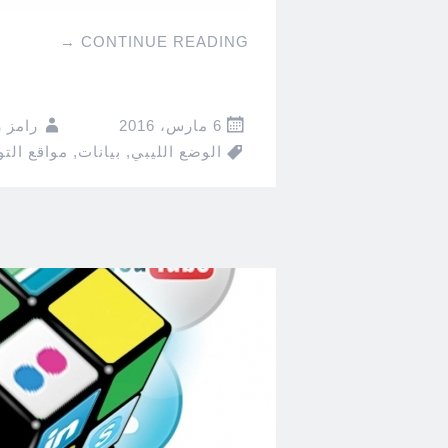
→
CONTINUE READING
6 مارس، 2016
رامز 
الوضع الليبي
,
بيانات
,
مواقع التو