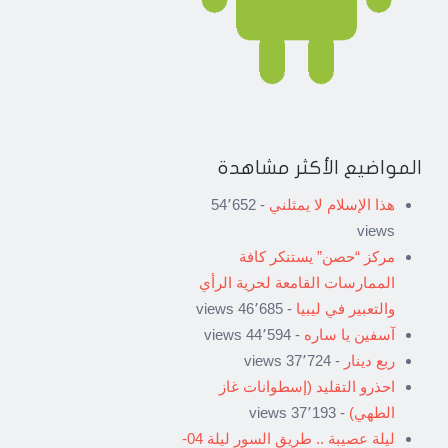
المواضيع الأكثر مشاهدة
هذا الإسلام لا يمثلني
- 54٬652
views
مركز “حصن” يستنكر كافة
الممارسات القامعة لحرية الرأي
والتعبير في ليبيا
- 46٬685 views
آسفين يا ساره
- 44٬594 views
ربع دينار
- 37٬724 views
احذرو التقليد (إسطوانات غاز
الطهي)
- 37٬193 views
ليلة عصيبة .. طريق السور ليلة 04-