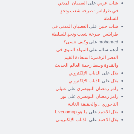
شات عربي
على
العصيان المدني
في طرابلس: صرخة شعب وتحدٍ
للسلطة
شات حنين
على
العصيان المدني في
طرابلس: صرخة شعب وتحدٍ للسلطة
mohamed
على
وكيف ننسى؟
أدهم سالم
على
المولد النبوي في
العصر الرقمي: استعادة القيم
والقدوة وسط زحمة العالم الحديث
بلال
على
الذباب الإلكتروني
بلال
على
الذباب الإلكتروني
رامز رمضان النويصري
على
غنيلي
رامز رمضان النويصري
على
نور
التاجوري .. والحقيقة الغائبة
بلال الاحمد
على
ما هو Liveuamap
بلال الاحمد
على
الذباب الإلكتروني