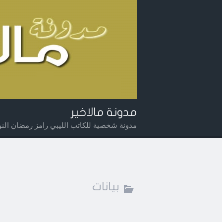
مدونة مالاخير
مدونة شخصية للكاتب الليبي رامز رمضان النوي
Widget
Searc
Men
بيانات