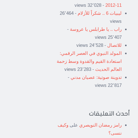
- 32٬028 views
11-2012
ليبيات 6 .. شكراً للأزلام
- 26٬464
views
راب .. يا طرابلس يا عروسة
-
25٬407 views
للاتصال
- 24٬528 views
المولد النبوي في العصر الرقمي:
استعادة القيم والقدوة وسط زحمة
العالم الحديث
- 23٬283 views
تدوينة صوتية: عصيان مدني
-
22٬817 views
أحدث التعليقات
رامز رمضان النويصري
على
وكيف
ننسى؟