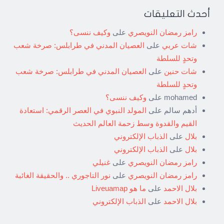
أحدث التعليقات
رامز رمضان النويصري
على
وكيف ننسى؟
شات عربي
على
العصيان المدني في طرابلس: صرخة شعب
وتحدٍ للسلطة
شات حنين
على
العصيان المدني في طرابلس: صرخة شعب
وتحدٍ للسلطة
mohamed
على
وكيف ننسى؟
أدهم سالم
على
المولد النبوي في العصر الرقمي: استعادة
القيم والقدوة وسط زحمة العالم الحديث
بلال
على
الذباب الإلكتروني
بلال
على
الذباب الإلكتروني
رامز رمضان النويصري
على
غنيلي
رامز رمضان النويصري
على
نور التاجوري .. والحقيقة الغائبة
بلال الاحمد
على
ما هو Liveuamap
بلال الاحمد
على
الذباب الإلكتروني