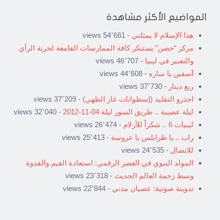
المواضيع الأكثر مشاهدة
هذا الإسلام لا يمثلني
- 54٬661 views
مركز “حصن” يستنكر كافة الممارسات القامعة لحرية الرأي
والتعبير في ليبيا
- 46٬707 views
آسفين يا ساره
- 44٬608 views
ربع دينار
- 37٬730 views
احذرو التقليد (إسطوانات غاز الطهي)
- 37٬209 views
ليلة عصيبة .. طريق السور ليلة 04-11-2012
- 32٬040 views
ليبيات 6 .. شكراً للأزلام
- 26٬474 views
راب .. يا طرابلس يا عروسة
- 25٬413 views
للاتصال
- 24٬535 views
المولد النبوي في العصر الرقمي: استعادة القيم والقدوة
وسط زحمة العالم الحديث
- 23٬318 views
تدوينة صوتية: عصيان مدني
- 22٬844 views