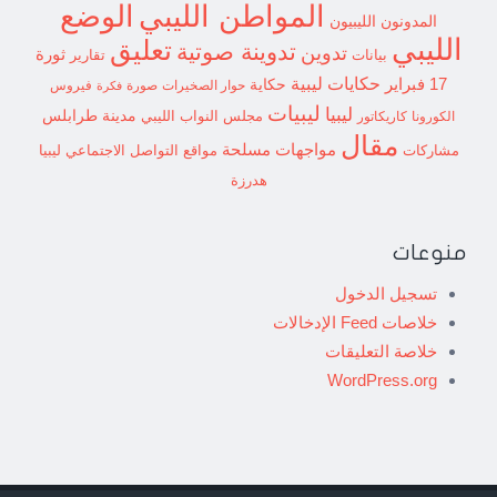
الوضع
المواطن الليبي
المدونون الليبيون
الليبي
تعليق
تدوينة صوتية
تدوين
ثورة
بيانات
تقارير
حكايات ليبية
17 فبراير
حكاية
حوار الصخيرات
صورة
فيروس
فكرة
ليبيات
ليبيا
مدينة طرابلس
مجلس النواب الليبي
الكورونا
كاريكاتور
مقال
مواجهات مسلحة
مشاركات
مواقع التواصل الاجتماعي ليبيا
هدرزة
منوعات
تسجيل الدخول
خلاصات Feed الإدخالات
خلاصة التعليقات
WordPress.org