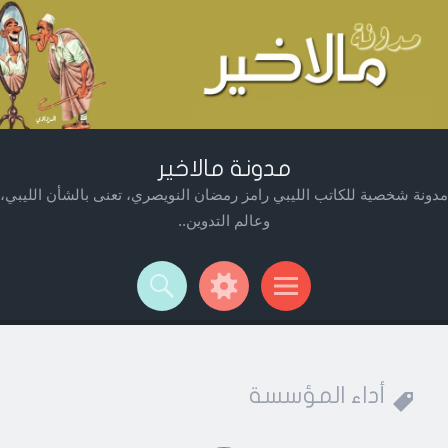
مدونة مالاخير
مدونة شخصية للكاتب الليبي رامز رمضان النويصري، تعنى بالشأن الليبي،
وعالم التدوين..
Widget
Searc
Men
أداء المؤسسة