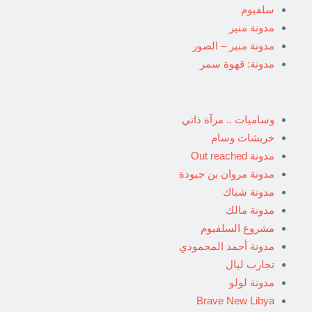
سلفيوم
مدونة منير
مدونة منير – الصور
مدونة: قهوة سمر
وساميات .. مرآة ذاتي
خربشات وسام
مدونة Out reached
مدونة مروان بن جبودة
مدونة شباك
مدونة مالك
مشروع السلفيوم
مدونة أحمد المحمودي
تجارب ليال
مدونة لولو
Brave New Libya