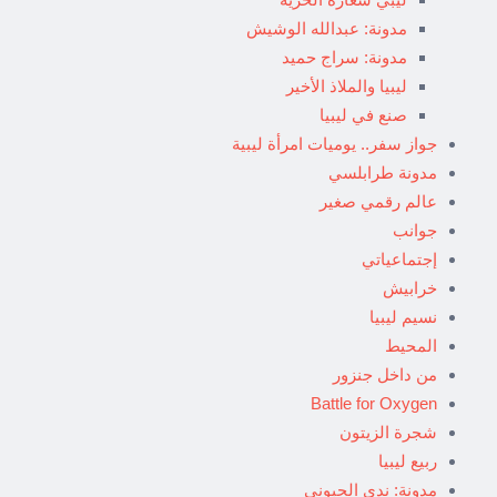
مدونة: عبدالله الوشيش
مدونة: سراج حميد
ليبيا والملاذ الأخير
صنع في ليبيا
جواز سفر.. يوميات امرأة ليبية
مدونة طرابلسي
عالم رقمي صغير
جوانب
إجتماعياتي
خرابيش
نسيم ليبيا
المحيط
من داخل جنزور
Battle for Oxygen
شجرة الزيتون
ربيع ليبيا
مدونة: ندى الحبوني