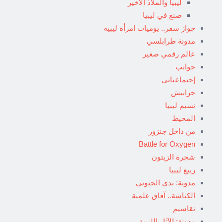
ليبيا والملاذ الأخير
صنع في ليبيا
جواز سفر.. يوميات امرأة ليبية
مدونة طرابلسي
عالم رقمي صغير
جوانب
إجتماعياتي
خرابيش
نسيم ليبيا
المحيط
من داخل جنزور
Battle for Oxygen
شجرة الزيتون
ربيع ليبيا
مدونة: ندى الحبوني
الكناشة.. آفاق علمية
تقاسيم
مدونة: الآثار الليبية