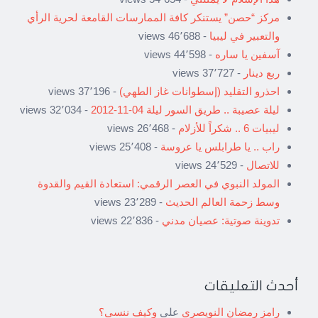
مركز “حصن” يستنكر كافة الممارسات القامعة لحرية الرأي
والتعبير في ليبيا
- 46٬688 views
آسفين يا ساره
- 44٬598 views
ربع دينار
- 37٬727 views
احذرو التقليد (إسطوانات غاز الطهي)
- 37٬196 views
ليلة عصيبة .. طريق السور ليلة 04-11-2012
- 32٬034 views
ليبيات 6 .. شكراً للأزلام
- 26٬468 views
راب .. يا طرابلس يا عروسة
- 25٬408 views
للاتصال
- 24٬529 views
المولد النبوي في العصر الرقمي: استعادة القيم والقدوة
وسط زحمة العالم الحديث
- 23٬289 views
تدوينة صوتية: عصيان مدني
- 22٬836 views
أحدث التعليقات
رامز رمضان النويصري
على
وكيف ننسى؟