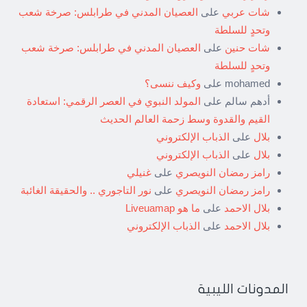
شات عربي
على
العصيان المدني في طرابلس: صرخة شعب
وتحدٍ للسلطة
شات حنين
على
العصيان المدني في طرابلس: صرخة شعب
وتحدٍ للسلطة
mohamed
على
وكيف ننسى؟
أدهم سالم
على
المولد النبوي في العصر الرقمي: استعادة
القيم والقدوة وسط زحمة العالم الحديث
بلال
على
الذباب الإلكتروني
بلال
على
الذباب الإلكتروني
رامز رمضان النويصري
على
غنيلي
رامز رمضان النويصري
على
نور التاجوري .. والحقيقة الغائبة
بلال الاحمد
على
ما هو Liveuamap
بلال الاحمد
على
الذباب الإلكتروني
المدونات الليبية