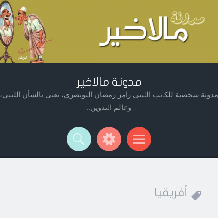
مدونة مالاخير
مدونة شخصية للكاتب الليبي رامز رمضان النويصري، تعنى بالشأن الليبي،
وعالم التدوين..
Widget
Searc
Men
أفريقيا