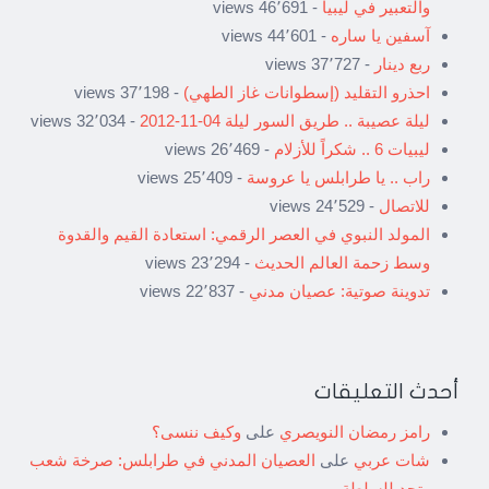
والتعبير في ليبيا
- 46٬691 views
آسفين يا ساره
- 44٬601 views
ربع دينار
- 37٬727 views
احذرو التقليد (إسطوانات غاز الطهي)
- 37٬198 views
ليلة عصيبة .. طريق السور ليلة 04-11-2012
- 32٬034 views
ليبيات 6 .. شكراً للأزلام
- 26٬469 views
راب .. يا طرابلس يا عروسة
- 25٬409 views
للاتصال
- 24٬529 views
المولد النبوي في العصر الرقمي: استعادة القيم والقدوة
وسط زحمة العالم الحديث
- 23٬294 views
تدوينة صوتية: عصيان مدني
- 22٬837 views
أحدث التعليقات
رامز رمضان النويصري
على
وكيف ننسى؟
شات عربي
على
العصيان المدني في طرابلس: صرخة شعب
وتحدٍ للسلطة