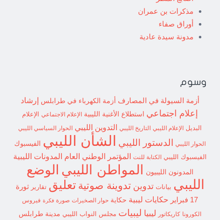
مذكرات بن عمران
أوراق صفاء
مدونة سيدة عادية
وسوم
إرشاد
أزمة السيولة في المصارف
أزمة الكهرباء في طرابلس
إعلام اجتماعي
استطلاع
الأغنية الليبية
الإعلام الاجتماعي
الإعلام
التدوين الليبي
البديل
الإعلام الليبي
التاريخ الليبي
الحوار السياسي الليبي
الشأن الليبي
الدستور الليبي
الفيسبوك
الحوار الليبي
المؤتمر الوطني العام
المدونات الليبية
الفيسبوك الليبي
الكتابة للنت
الوضع
المواطن الليبي
المدونون الليبيون
الليبي
تعليق
تدوينة صوتية
تدوين
ثورة
بيانات
تقارير
حكايات ليبية
17 فبراير
حكاية
حوار الصخيرات
صورة
فيروس
فكرة
ليبيات
ليبيا
مدينة طرابلس
مجلس النواب الليبي
الكورونا
كاريكاتور