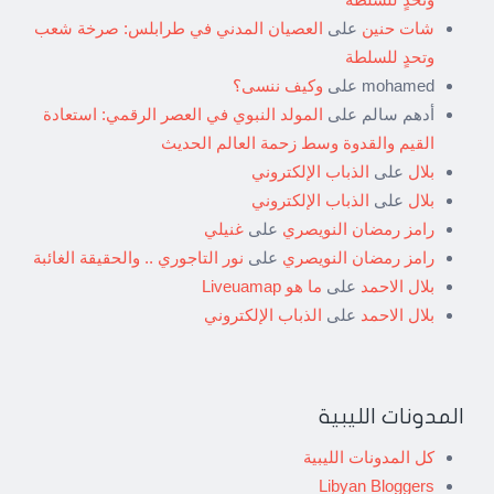
شات حنين
على
العصيان المدني في طرابلس: صرخة شعب
وتحدٍ للسلطة
mohamed
على
وكيف ننسى؟
أدهم سالم
على
المولد النبوي في العصر الرقمي: استعادة
القيم والقدوة وسط زحمة العالم الحديث
بلال
على
الذباب الإلكتروني
بلال
على
الذباب الإلكتروني
رامز رمضان النويصري
على
غنيلي
رامز رمضان النويصري
على
نور التاجوري .. والحقيقة الغائبة
بلال الاحمد
على
ما هو Liveuamap
بلال الاحمد
على
الذباب الإلكتروني
المدونات الليبية
كل المدونات الليبية
Libyan Bloggers