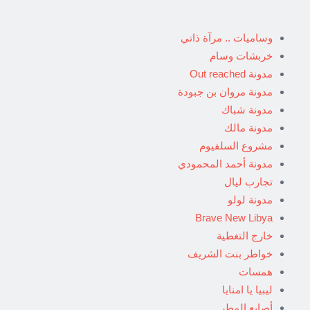
وساميات .. مرآة ذاتي
خربشات وسام
مدونة Out reached
مدونة مروان بن جبودة
مدونة شباك
مدونة مالك
مشروع السلفيوم
مدونة أحمد المحمودي
تجارب ليال
مدونة لولو
Brave New Libya
خارج التغطية
خواطر بنت الشريف
همسات
ليبيا يا امنايا
أصابع المطر