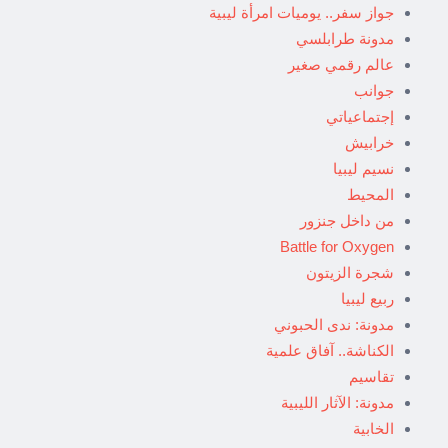
جواز سفر.. يوميات امرأة ليبية
مدونة طرابلسي
عالم رقمي صغير
جوانب
إجتماعياتي
خرابيش
نسيم ليبيا
المحيط
من داخل جنزور
Battle for Oxygen
شجرة الزيتون
ربيع ليبيا
مدونة: ندى الحبوني
الكناشة.. آفاق علمية
تقاسيم
مدونة: الآثار الليبية
الخابية