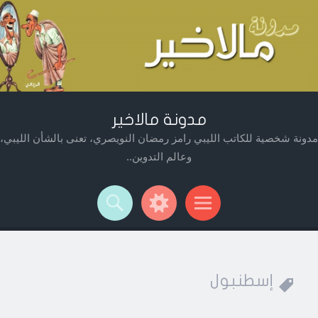
مدونة مالاخير
مدونة شخصية للكاتب الليبي رامز رمضان النويصري، تعنى بالشأن الليبي،
وعالم التدوين..
Widget
Searc
Men
إسطنبول