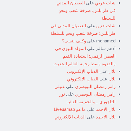
شات عربي
على
العصيان المدني
في طرابلس: صرخة شعب وتحدٍ
للسلطة
شات حنين
على
العصيان المدني في
طرابلس: صرخة شعب وتحدٍ للسلطة
mohamed
على
وكيف ننسى؟
أدهم سالم
على
المولد النبوي في
العصر الرقمي: استعادة القيم
والقدوة وسط زحمة العالم الحديث
بلال
على
الذباب الإلكتروني
بلال
على
الذباب الإلكتروني
رامز رمضان النويصري
على
غنيلي
رامز رمضان النويصري
على
نور
التاجوري .. والحقيقة الغائبة
بلال الاحمد
على
ما هو Liveuamap
بلال الاحمد
على
الذباب الإلكتروني