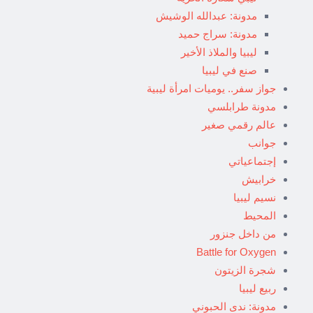
مدونة: عبدالله الوشيش
مدونة: سراج حميد
ليبيا والملاذ الأخير
صنع في ليبيا
جواز سفر.. يوميات امرأة ليبية
مدونة طرابلسي
عالم رقمي صغير
جوانب
إجتماعياتي
خرابيش
نسيم ليبيا
المحيط
من داخل جنزور
Battle for Oxygen
شجرة الزيتون
ربيع ليبيا
مدونة: ندى الحبوني