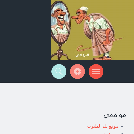
مواقعي
موقع بلد الطيوب
خربشات