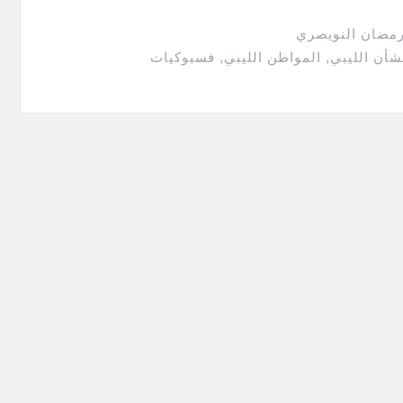
رمضان النويصري
شأن الليبي
,
المواطن الليبي
,
فسبوكيات