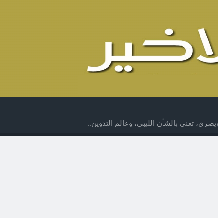
صري، تعنى بالشأن الليبي، وعالم التدوين..