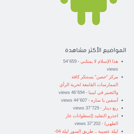
المواضيع الأكثر مشاهدة
هذا الإسلام لا يمثلني
- 54٬659
views
مركز “حصن” يستنكر كافة
الممارسات القامعة لحرية الرأي
والتعبير في ليبيا
- 46٬694 views
آسفين يا ساره
- 44٬607 views
ربع دينار
- 37٬729 views
احذرو التقليد (إسطوانات غاز
الطهي)
- 37٬202 views
ليلة عصيبة .. طريق السور ليلة 04-