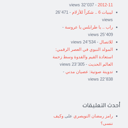
- 32٬037 views
11-2012
ليبيات 6 .. شكراً للأزلام
- 26٬471
views
راب .. يا طرابلس يا عروسة
-
25٬409 views
للاتصال
- 24٬534 views
المولد النبوي في العصر الرقمي:
استعادة القيم والقدوة وسط زحمة
العالم الحديث
- 23٬305 views
تدوينة صوتية: عصيان مدني
-
22٬838 views
أحدث التعليقات
رامز رمضان النويصري
على
وكيف
ننسى؟