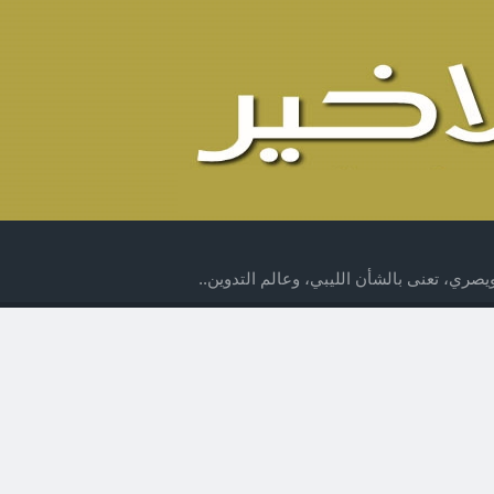
صري، تعنى بالشأن الليبي، وعالم التدوين..