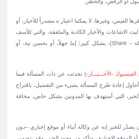
ها الفيس، وغيرها، لا يمكننا اعتبار ه مصدراً للأخبار، أو
ث الاشاعات والأخبار الكاذبة والملفقة، والتي للأسف
تجد من يعيد نشرها ويبثها (مشاركة – Share)، بشكل كبير؛ إما جهلاً، أو بحسن نية، أو
لفيسبوك -الأخـــبـــار-
) تحدثت عن ذات المسألة فيما
أحاول إعادة طرح المسألة بشيء من التفصيل، باقتراح
لخبر، التي أستهدف بها المدونين بشكل خاص، مخافة
 يصدّر للخبر إنه عن وكالة أنباء أو موقع إخباري –دون
أو الموقع الإخباري، وتأكد من وجود الخبر، وقم بتضمين