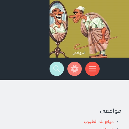
مواقعي
موقع بلد الطيوب
خربشات