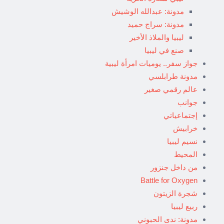
مدونة: عبدالله الوشيش
مدونة: سراج حميد
ليبيا والملاذ الأخير
صنع في ليبيا
جواز سفر.. يوميات امرأة ليبية
مدونة طرابلسي
عالم رقمي صغير
جوانب
إجتماعياتي
خرابيش
نسيم ليبيا
المحيط
من داخل جنزور
Battle for Oxygen
شجرة الزيتون
ربيع ليبيا
مدونة: ندى الحبوني