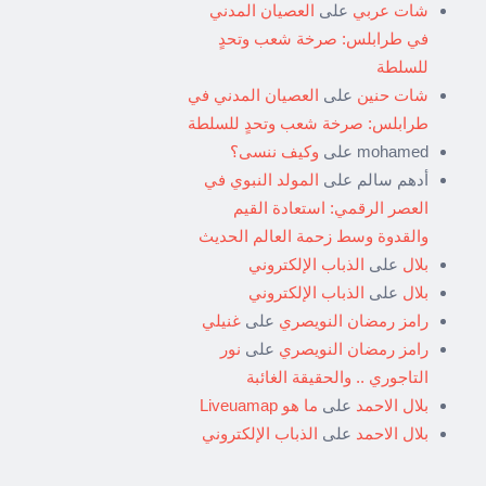
شات عربي
على
العصيان المدني
في طرابلس: صرخة شعب وتحدٍ
للسلطة
شات حنين
على
العصيان المدني في
طرابلس: صرخة شعب وتحدٍ للسلطة
mohamed
على
وكيف ننسى؟
أدهم سالم
على
المولد النبوي في
العصر الرقمي: استعادة القيم
والقدوة وسط زحمة العالم الحديث
بلال
على
الذباب الإلكتروني
بلال
على
الذباب الإلكتروني
رامز رمضان النويصري
على
غنيلي
رامز رمضان النويصري
على
نور
التاجوري .. والحقيقة الغائبة
بلال الاحمد
على
ما هو Liveuamap
بلال الاحمد
على
الذباب الإلكتروني