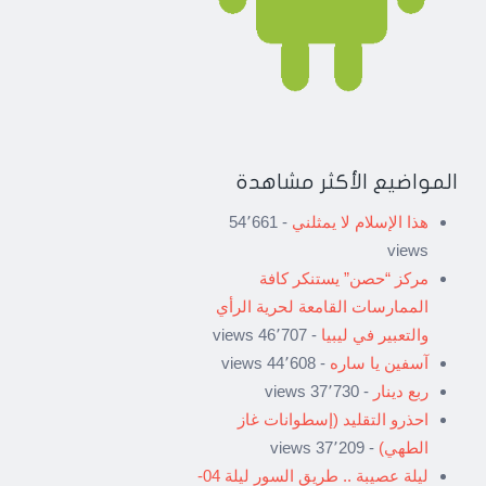
المواضيع الأكثر مشاهدة
هذا الإسلام لا يمثلني
- 54٬661
views
مركز “حصن” يستنكر كافة
الممارسات القامعة لحرية الرأي
والتعبير في ليبيا
- 46٬707 views
آسفين يا ساره
- 44٬608 views
ربع دينار
- 37٬730 views
احذرو التقليد (إسطوانات غاز
الطهي)
- 37٬209 views
ليلة عصيبة .. طريق السور ليلة 04-