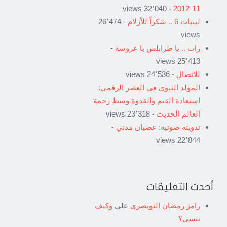
- 32٬040 views
11-2012
ليبيات 6 .. شكراً للأزلام
- 26٬474
views
راب .. يا طرابلس يا عروسة
-
25٬413 views
للاتصال
- 24٬536 views
المولد النبوي في العصر الرقمي:
استعادة القيم والقدوة وسط زحمة
العالم الحديث
- 23٬318 views
تدوينة صوتية: عصيان مدني
-
22٬844 views
أحدث التعليقات
رامز رمضان النويصري
على
وكيف
ننسى؟