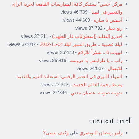
مركز “حصن” يستنكر كافة الممارسات القامعة لحرية الرأي
والتعبير في ليبيا
- 46٬709 views
آسفين يا ساره
- 44٬609 views
ربع دينار
- 37٬732 views
احذرو التقليد (إسطوانات غاز الطهي)
- 37٬211 views
ليلة عصيبة .. طريق السور ليلة 04-11-2012
- 32٬042 views
ليبيات 6 .. شكراً للأزلام
- 26٬479 views
راب .. يا طرابلس يا عروسة
- 25٬416 views
للاتصال
- 24٬537 views
المولد النبوي في العصر الرقمي: استعادة القيم والقدوة
وسط زحمة العالم الحديث
- 23٬323 views
تدوينة صوتية: عصيان مدني
- 22٬846 views
أحدث التعليقات
رامز رمضان النويصري
على
وكيف ننسى؟