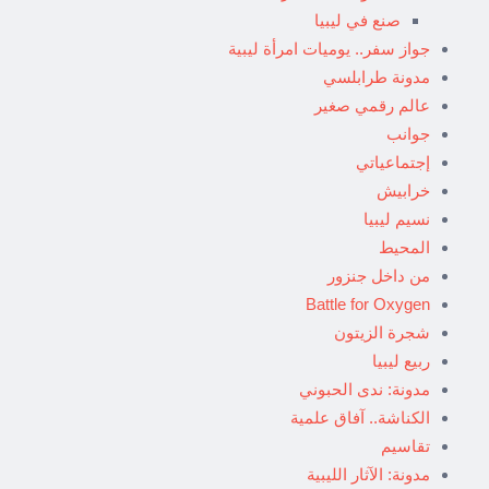
صنع في ليبيا
جواز سفر.. يوميات امرأة ليبية
مدونة طرابلسي
عالم رقمي صغير
جوانب
إجتماعياتي
خرابيش
نسيم ليبيا
المحيط
من داخل جنزور
Battle for Oxygen
شجرة الزيتون
ربيع ليبيا
مدونة: ندى الحبوني
الكناشة.. آفاق علمية
تقاسيم
مدونة: الآثار الليبية