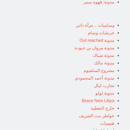
مدونة: قهوة سمر
وساميات .. مرآة ذاتي
خربشات وسام
مدونة Out reached
مدونة مروان بن جبودة
مدونة شباك
مدونة مالك
مشروع السلفيوم
مدونة أحمد المحمودي
تجارب ليال
مدونة لولو
Brave New Libya
خارج التغطية
خواطر بنت الشريف
همسات