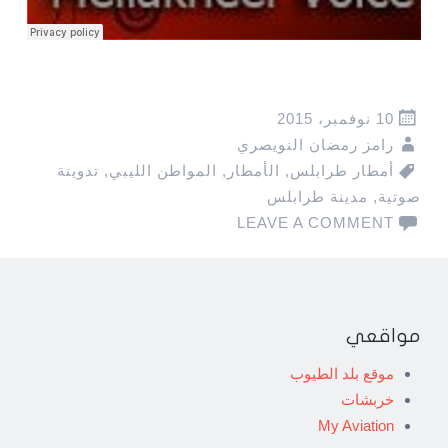
10 نوفمبر، 2015
رامز رمضان النويصري
أمطار طرابلس
,
الأمطار
,
المواطن الليبي
,
تدوينة
صوتية
,
مدينة طرابلس
LEAVE A COMMENT
مواقعي
موقع بلد الطيوب
خربشات
My Aviation