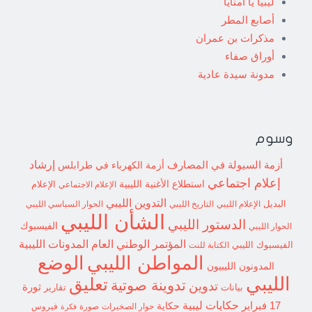
ليبيا يا امنايا
أصابع المطر
مذكرات بن عمران
أوراق صفاء
مدونة سيدة عادية
وسوم
إرشاد
أزمة السيولة في المصارف
أزمة الكهرباء في طرابلس
إعلام اجتماعي
استطلاع
الأغنية الليبية
الإعلام الاجتماعي
الإعلام
التدوين الليبي
البديل
الإعلام الليبي
التاريخ الليبي
الحوار السياسي الليبي
الشأن الليبي
الدستور الليبي
الفيسبوك
الحوار الليبي
المؤتمر الوطني العام
المدونات الليبية
الفيسبوك الليبي
الكتابة للنت
الوضع
المواطن الليبي
المدونون الليبيون
الليبي
تعليق
تدوينة صوتية
تدوين
ثورة
بيانات
تقارير
حكايات ليبية
17 فبراير
حكاية
حوار الصخيرات
صورة
فيروس
فكرة