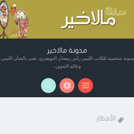
مدونة مالاخير
مدونة شخصية للكاتب الليبي رامز رمضان النويصري، تعنى بالشأن الليبي،
وعالم التدوين..
Widget
Searc
Men
الأمطار