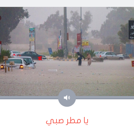
صوت
يا مطر صبي