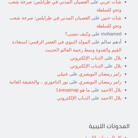
شات عربي
على
العصيان المدني في طرابلس: صرخة شعب
وتحدٍ للسلطة
شات حنين
على
العصيان المدني في طرابلس: صرخة شعب
وتحدٍ للسلطة
mohamed
على
وكيف ننسى؟
أدهم سالم
على
المولد النبوي في العصر الرقمي: استعادة
القيم والقدوة وسط زحمة العالم الحديث
بلال
على
الذباب الإلكتروني
بلال
على
الذباب الإلكتروني
رامز رمضان النويصري
على
غنيلي
رامز رمضان النويصري
على
نور التاجوري .. والحقيقة الغائبة
بلال الاحمد
على
ما هو Liveuamap
بلال الاحمد
على
الذباب الإلكتروني
المدونات الليبية
كل المدونات الليبية