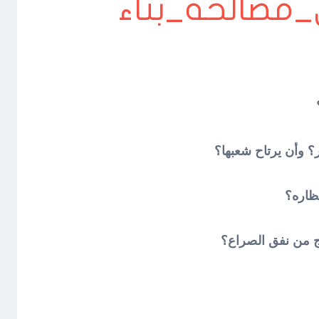
_مصالحة_بناء
ر؟ وأن يرتاح شعبها؟
ظاره؟
ج من نفق الصراع؟