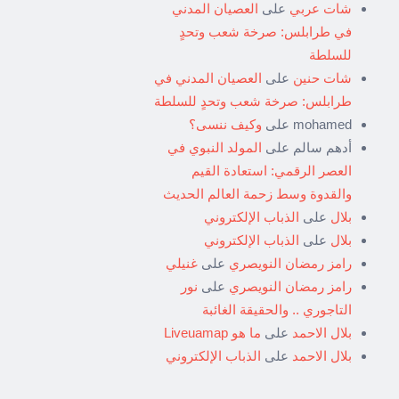
شات عربي
على
العصيان المدني
في طرابلس: صرخة شعب وتحدٍ
للسلطة
شات حنين
على
العصيان المدني في
طرابلس: صرخة شعب وتحدٍ للسلطة
mohamed
على
وكيف ننسى؟
أدهم سالم
على
المولد النبوي في
العصر الرقمي: استعادة القيم
والقدوة وسط زحمة العالم الحديث
بلال
على
الذباب الإلكتروني
بلال
على
الذباب الإلكتروني
رامز رمضان النويصري
على
غنيلي
رامز رمضان النويصري
على
نور
التاجوري .. والحقيقة الغائبة
بلال الاحمد
على
ما هو Liveuamap
بلال الاحمد
على
الذباب الإلكتروني