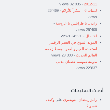
- 32٬035 views
11-2012
ليبيات 6 .. شكراً للأزلام
- 26٬469
views
راب .. يا طرابلس يا عروسة
-
25٬409 views
للاتصال
- 24٬530 views
المولد النبوي في العصر الرقمي:
استعادة القيم والقدوة وسط زحمة
العالم الحديث
- 23٬300 views
تدوينة صوتية: عصيان مدني
-
22٬837 views
أحدث التعليقات
رامز رمضان النويصري
على
وكيف
ننسى؟