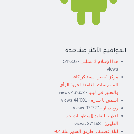
المواضيع الأكثر مشاهدة
هذا الإسلام لا يمثلني
- 54٬656
views
مركز “حصن” يستنكر كافة
الممارسات القامعة لحرية الرأي
والتعبير في ليبيا
- 46٬692 views
آسفين يا ساره
- 44٬601 views
ربع دينار
- 37٬727 views
احذرو التقليد (إسطوانات غاز
الطهي)
- 37٬198 views
ليلة عصيبة .. طريق السور ليلة 04-