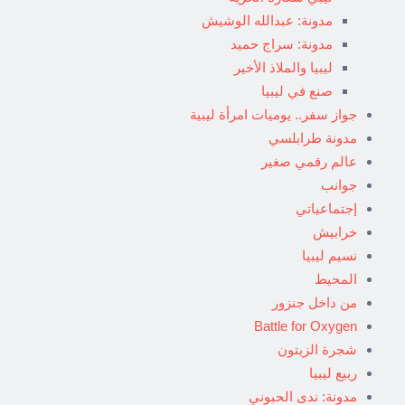
مدونة: عبدالله الوشيش
مدونة: سراج حميد
ليبيا والملاذ الأخير
صنع في ليبيا
جواز سفر.. يوميات امرأة ليبية
مدونة طرابلسي
عالم رقمي صغير
جوانب
إجتماعياتي
خرابيش
نسيم ليبيا
المحيط
من داخل جنزور
Battle for Oxygen
شجرة الزيتون
ربيع ليبيا
مدونة: ندى الحبوني