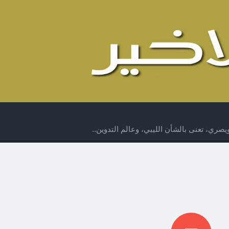
صري، تعنى بالشأن الليبي، وعالم التدوين..