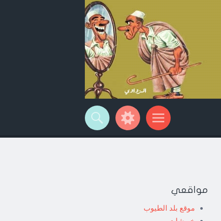
مواقعي
موقع بلد الطيوب
خربشات