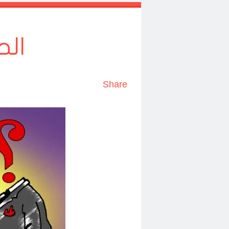
الح
Share