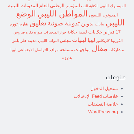
المؤتمر الوطني العام
المدونات الليبية
الفيسبوك الليبي
الكتابة للنت
الوضع
المواطن الليبي
المدونون الليبيون
الليبي
تعليق
تدوينة صوتية
تدوين
ثورة
بيانات
تقارير
حكايات ليبية
17 فبراير
حكاية
حوار الصخيرات
صورة
فيروس
فكرة
ليبيات
ليبيا
مدينة طرابلس
مجلس النواب الليبي
الكورونا
كاريكاتور
مقال
مواجهات مسلحة
مشاركات
مواقع التواصل الاجتماعي ليبيا
هدرزة
منوعات
تسجيل الدخول
خلاصات Feed الإدخالات
خلاصة التعليقات
WordPress.org