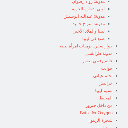
مدونة: رواد رضوان
ليبي شعاره الحرية
مدونة: عبدالله الوشيش
مدونة: سراج حميد
ليبيا والملاذ الأخير
صنع في ليبيا
جواز سفر.. يوميات امرأة ليبية
مدونة طرابلسي
عالم رقمي صغير
جوانب
إجتماعياتي
خرابيش
نسيم ليبيا
المحيط
من داخل جنزور
Battle for Oxygen
شجرة الزيتون
ربيع ليبيا