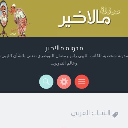
مدونة مالاخير
مدونة شخصية للكاتب الليبي رامز رمضان النويصري، تعنى بالشأن الليبي،
وعالم التدوين..
Widget
Searc
Men
الشباب العربي