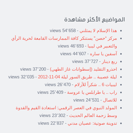
المواضيع الأكثر مشاهدة
هذا الإسلام لا يمثلني
- 54٬658 views
مركز “حصن” يستنكر كافة الممارسات القامعة لحرية الرأي
والتعبير في ليبيا
- 46٬693 views
آسفين يا ساره
- 44٬607 views
ربع دينار
- 37٬727 views
احذرو التقليد (إسطوانات غاز الطهي)
- 37٬200 views
ليلة عصيبة .. طريق السور ليلة 04-11-2012
- 32٬035 views
ليبيات 6 .. شكراً للأزلام
- 26٬470 views
راب .. يا طرابلس يا عروسة
- 25٬409 views
للاتصال
- 24٬531 views
المولد النبوي في العصر الرقمي: استعادة القيم والقدوة
وسط زحمة العالم الحديث
- 23٬302 views
تدوينة صوتية: عصيان مدني
- 22٬837 views