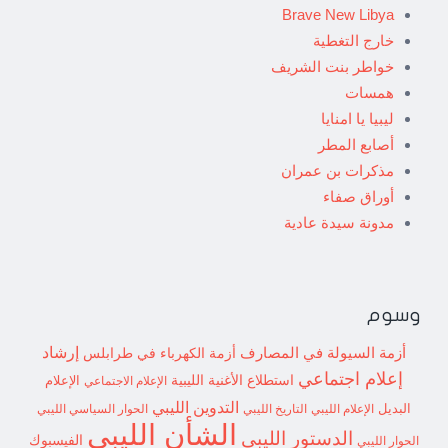
Brave New Libya
خارج التغطية
خواطر بنت الشريف
همسات
ليبيا يا امنايا
أصابع المطر
مذكرات بن عمران
أوراق صفاء
مدونة سيدة عادية
وسوم
إرشاد
أزمة السيولة في المصارف
أزمة الكهرباء في طرابلس
إعلام اجتماعي
استطلاع
الأغنية الليبية
الإعلام الاجتماعي
الإعلام
التدوين الليبي
البديل
الإعلام الليبي
التاريخ الليبي
الحوار السياسي الليبي
الشأن الليبي
الدستور الليبي
الفيسبوك
الحوار الليبي