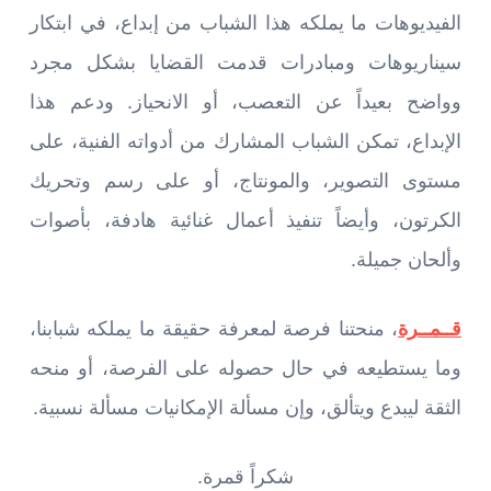
الفيديوهات ما يملكه هذا الشباب من إبداع، في ابتكار
سيناريوهات ومبادرات قدمت القضايا بشكل مجرد
وواضح بعيداً عن التعصب، أو الانحياز. ودعم هذا
الإبداع، تمكن الشباب المشارك من أدواته الفنية، على
مستوى التصوير، والمونتاج، أو على رسم وتحريك
الكرتون، وأيضاً تنفيذ أعمال غنائية هادفة، بأصوات
وألحان جميلة.
قــمــرة
، منحتنا فرصة لمعرفة حقيقة ما يملكه شبابنا،
وما يستطيعه في حال حصوله على الفرصة، أو منحه
الثقة ليبدع ويتألق، وإن مسألة الإمكانيات مسألة نسبية.
شكراً قمرة.