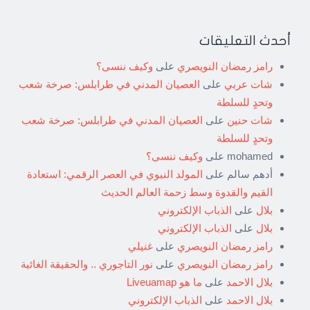
أحدث التعليقات
رامز رمضان النويصري
على
وكيف ننسى؟
شات عربي
على
العصيان المدني في طرابلس: صرخة شعب
وتحدٍ للسلطة
شات حنين
على
العصيان المدني في طرابلس: صرخة شعب
وتحدٍ للسلطة
mohamed
على
وكيف ننسى؟
أدهم سالم
على
المولد النبوي في العصر الرقمي: استعادة
القيم والقدوة وسط زحمة العالم الحديث
بلال
على
الذباب الإلكتروني
بلال
على
الذباب الإلكتروني
رامز رمضان النويصري
على
غنيلي
رامز رمضان النويصري
على
نور التاجوري .. والحقيقة الغائبة
بلال الاحمد
على
ما هو Liveuamap
بلال الاحمد
على
الذباب الإلكتروني