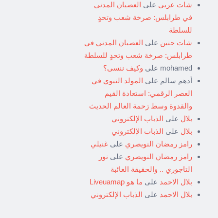
شات عربي
على
العصيان المدني
في طرابلس: صرخة شعب وتحدٍ
للسلطة
شات حنين
على
العصيان المدني في
طرابلس: صرخة شعب وتحدٍ للسلطة
mohamed
على
وكيف ننسى؟
أدهم سالم
على
المولد النبوي في
العصر الرقمي: استعادة القيم
والقدوة وسط زحمة العالم الحديث
بلال
على
الذباب الإلكتروني
بلال
على
الذباب الإلكتروني
رامز رمضان النويصري
على
غنيلي
رامز رمضان النويصري
على
نور
التاجوري .. والحقيقة الغائبة
بلال الاحمد
على
ما هو Liveuamap
بلال الاحمد
على
الذباب الإلكتروني