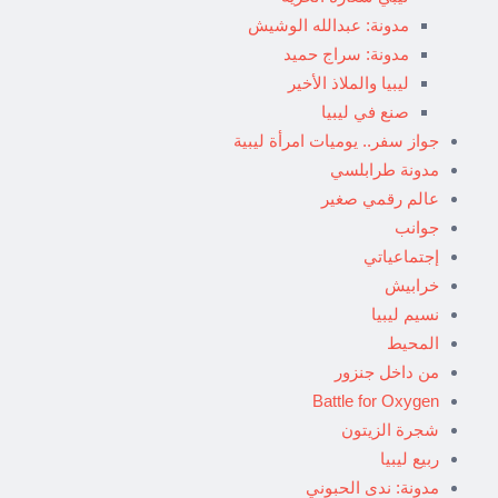
مدونة: عبدالله الوشيش
مدونة: سراج حميد
ليبيا والملاذ الأخير
صنع في ليبيا
جواز سفر.. يوميات امرأة ليبية
مدونة طرابلسي
عالم رقمي صغير
جوانب
إجتماعياتي
خرابيش
نسيم ليبيا
المحيط
من داخل جنزور
Battle for Oxygen
شجرة الزيتون
ربيع ليبيا
مدونة: ندى الحبوني