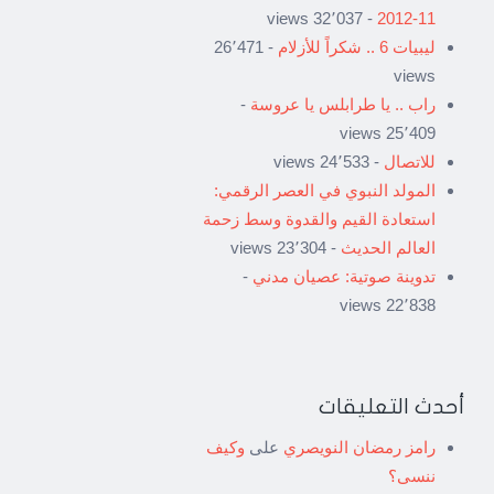
- 32٬037 views
11-2012
ليبيات 6 .. شكراً للأزلام
- 26٬471
views
راب .. يا طرابلس يا عروسة
-
25٬409 views
للاتصال
- 24٬533 views
المولد النبوي في العصر الرقمي:
استعادة القيم والقدوة وسط زحمة
العالم الحديث
- 23٬304 views
تدوينة صوتية: عصيان مدني
-
22٬838 views
أحدث التعليقات
رامز رمضان النويصري
على
وكيف
ننسى؟