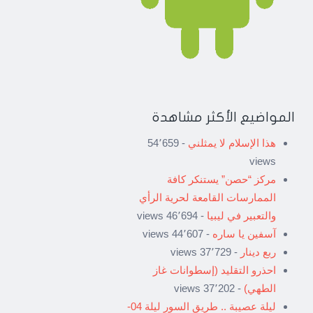
المواضيع الأكثر مشاهدة
هذا الإسلام لا يمثلني
- 54٬659
views
مركز “حصن” يستنكر كافة
الممارسات القامعة لحرية الرأي
والتعبير في ليبيا
- 46٬694 views
آسفين يا ساره
- 44٬607 views
ربع دينار
- 37٬729 views
احذرو التقليد (إسطوانات غاز
الطهي)
- 37٬202 views
ليلة عصيبة .. طريق السور ليلة 04-