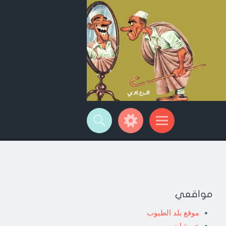
مواقعي
موقع بلد الطيوب
خربشات