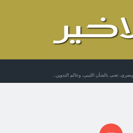
صري، تعنى بالشأن الليبي، وعالم التدوين..