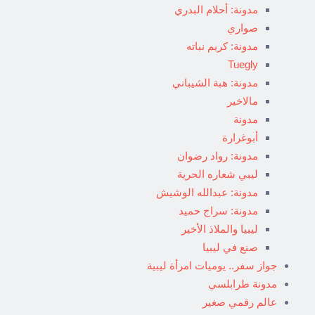
مدونة: أحلام البدري
صواري
مدونة: كريم نباته
Tuegly
مدونة: هبة الشيباني
مالاخير
مدونة
أبوغرارة
مدونة: رواد رضوان
ليبي شعاره الحرية
مدونة: عبدالله الوشيش
مدونة: سراج حميد
ليبيا والملاذ الأخير
صنع في ليبيا
جواز سفر.. يوميات امرأة ليبية
مدونة طرابلسي
عالم رقمي صغير