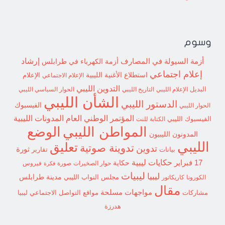
وسوم
إرشاد
أزمة السيولة في المصارف
أزمة الكهرباء في طرابلس
إعلام اجتماعي
استطلاع
الأغنية الليبية
الإعلام الاجتماعي
الإعلام
التدوين الليبي
البديل
الإعلام الليبي
التاريخ الليبي
الحوار السياسي الليبي
الشأن الليبي
الدستور الليبي
الفيسبوك
الحوار الليبي
المؤتمر الوطني العام
المدونات الليبية
الفيسبوك الليبي
الكتابة للنت
الوضع
المواطن الليبي
المدونون الليبيون
الليبي
تعليق
تدوينة صوتية
تدوين
ثورة
بيانات
تقارير
حكايات ليبية
17 فبراير
حكاية
حوار الصخيرات
صورة
فيروس
فكرة
ليبيات
ليبيا
مدينة طرابلس
مجلس النواب الليبي
الكورونا
كاريكاتور
مقال
مواجهات مسلحة
مشاركات
مواقع التواصل الاجتماعي ليبيا
هدرزة