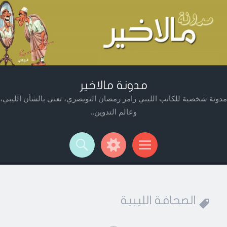
مدونة مالاخير
مدونة شخصية للكاتب الليبي رامز رمضان النويصري، تعنى بالشأن الليبي،
وعالم التدوين..
Widget
Searc
Men
الصحافة الليبية