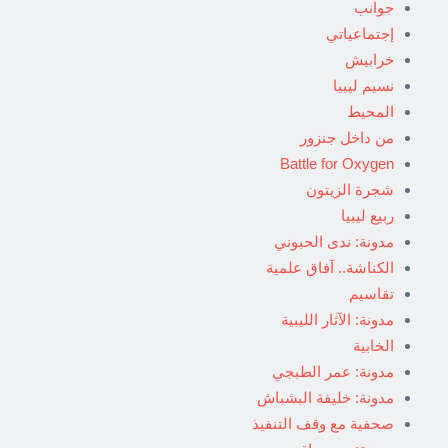
جوانب
إجتماعياتي
خرابيش
نسيم ليبيا
المحيط
من داخل جنزور
Battle for Oxygen
شجرة الزيتون
ربيع ليبيا
مدونة: ندى الحبوني
الكناشة.. آفاق علمية
تقاسيم
مدونة: الآثار الليبية
الخابية
مدونة: عمر الطبجي
مدونة: خليفة البشباش
صحفية مع وقف التنفيذ