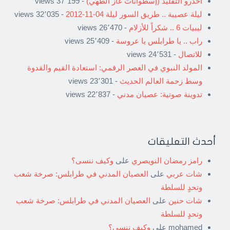
احذرو التقليد (إسطوانات غاز الطهي)
- 37٬199 views
ليلة عصيبة .. طريق السور ليلة 04-11-2012
- 32٬035 views
ليبيات 6 .. شكراً للأزلام
- 26٬470 views
راب .. يا طرابلس يا عروسة
- 25٬409 views
للاتصال
- 24٬531 views
المولد النبوي في العصر الرقمي: استعادة القيم والقدوة
وسط زحمة العالم الحديث
- 23٬301 views
تدوينة صوتية: عصيان مدني
- 22٬837 views
أحدث التعليقات
رامز رمضان النويصري
على
وكيف ننسى؟
شات عربي
على
العصيان المدني في طرابلس: صرخة شعب
وتحدٍ للسلطة
شات حنين
على
العصيان المدني في طرابلس: صرخة شعب
وتحدٍ للسلطة
mohamed
على
وكيف ننسى؟