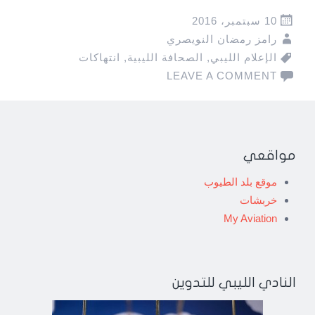
10 سبتمبر، 2016
رامز رمضان النويصري
الإعلام الليبي
,
الصحافة الليبية
,
انتهاكات
LEAVE A COMMENT
مواقعي
موقع بلد الطيوب
خربشات
My Aviation
النادي الليبي للتدوين