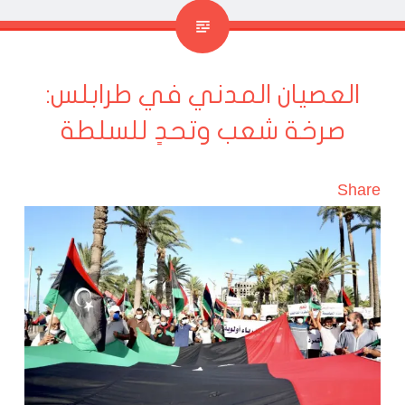
العصيان المدني في طرابلس:
صرخة شعب وتحدٍ للسلطة
Share