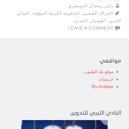
رامز رمضان النويصري
الحراك الشعبي
,
الحكومة الليبية المؤقتة
,
الشأن
الليبي
,
العصيان المدني
LEAVE A COMMENT
مواقعي
موقع بلد الطيوب
خربشات
My Aviation
النادي الليبي للتدوين