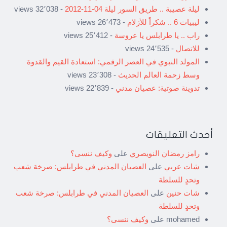
ليلة عصيبة .. طريق السور ليلة 04-11-2012
- 32٬038 views
ليبيات 6 .. شكراً للأزلام
- 26٬473 views
راب .. يا طرابلس يا عروسة
- 25٬412 views
للاتصال
- 24٬535 views
المولد النبوي في العصر الرقمي: استعادة القيم والقدوة
وسط زحمة العالم الحديث
- 23٬308 views
تدوينة صوتية: عصيان مدني
- 22٬839 views
أحدث التعليقات
رامز رمضان النويصري
على
وكيف ننسى؟
شات عربي
على
العصيان المدني في طرابلس: صرخة شعب
وتحدٍ للسلطة
شات حنين
على
العصيان المدني في طرابلس: صرخة شعب
وتحدٍ للسلطة
mohamed
على
وكيف ننسى؟