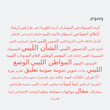
وسوم
إرشاد
أزمة السيولة في المصارف
أزمة الكهرباء في طرابلس
إعلام اجتماعي
استطلاع
الأغنية الليبية
الإعلام الاجتماعي
الإعلام
التدوين الليبي
البديل
الإعلام الليبي
التاريخ الليبي
الحوار السياسي الليبي
الشأن الليبي
الدستور الليبي
الفيسبوك
الحوار الليبي
المؤتمر الوطني العام
المدونات الليبية
الفيسبوك الليبي
الكتابة للنت
الوضع
المواطن الليبي
المدونون الليبيون
الليبي
تعليق
تدوينة صوتية
تدوين
ثورة
بيانات
تقارير
حكايات ليبية
17 فبراير
حكاية
حوار الصخيرات
صورة
فيروس
فكرة
ليبيات
ليبيا
مدينة طرابلس
مجلس النواب الليبي
الكورونا
كاريكاتور
مقال
مواجهات مسلحة
مشاركات
مواقع التواصل الاجتماعي ليبيا
هدرزة