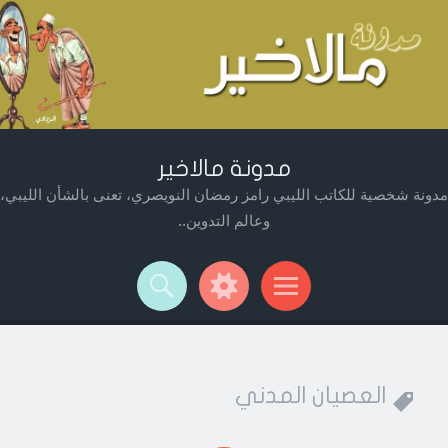
مدونة مالاخير
مدونة شخصية للكاتب الليبي رامز رمضان النويصري، تعنى بالشأن الليبي،
وعالم التدوين..
Widget
Searc
Men
العصيان المدني