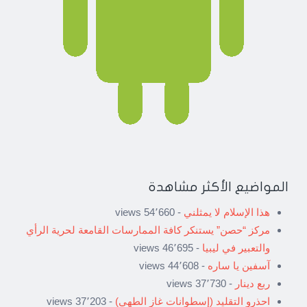
المواضيع الأكثر مشاهدة
هذا الإسلام لا يمثلني
- 54٬660 views
مركز “حصن” يستنكر كافة الممارسات القامعة لحرية الرأي
والتعبير في ليبيا
- 46٬695 views
آسفين يا ساره
- 44٬608 views
ربع دينار
- 37٬730 views
احذرو التقليد (إسطوانات غاز الطهي)
- 37٬203 views