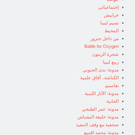
إجتماعياتي
خرابيش
نسيم ليبيا
المحيط
من داخل جنزور
Battle for Oxygen
شجرة الزيتون
ربيع ليبيا
مدونة: ندى الحبوني
الكناشة.. آفاق علمية
تقاسيم
مدونة: الآثار الليبية
الخابية
مدونة: عمر الطبجي
مدونة: خليفة البشباش
صحفية مع وقف التنفيذ
مدونة: محمد اقميع