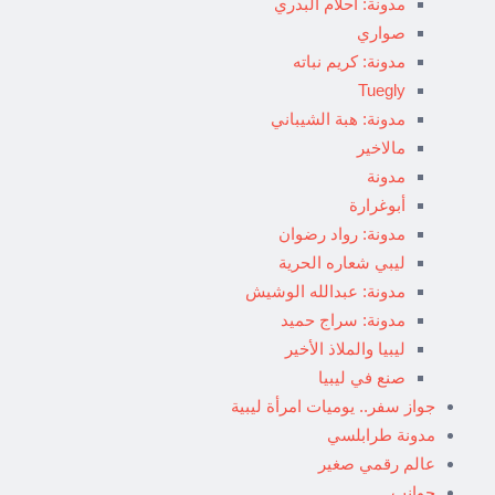
مدونة: أحلام البدري
صواري
مدونة: كريم نباته
Tuegly
مدونة: هبة الشيباني
مالاخير
مدونة
أبوغرارة
مدونة: رواد رضوان
ليبي شعاره الحرية
مدونة: عبدالله الوشيش
مدونة: سراج حميد
ليبيا والملاذ الأخير
صنع في ليبيا
جواز سفر.. يوميات امرأة ليبية
مدونة طرابلسي
عالم رقمي صغير
جوانب