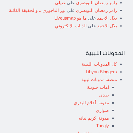
رامز رمضان النويصري
على
غنيلي
رامز رمضان النويصري
على
نور التاجوري .. والحقيقة الغائبة
بلال الاحمد
على
ما هو Liveuamap
بلال الاحمد
على
الذباب الإلكتروني
المدونات الليبية
كل المدونات الليبية
Libyan Bloggers
منصة: مدونات ليبية
آهات جنوبية
صدى
مدونة: أحلام البدري
صواري
مدونة: كريم نباته
Tuegly