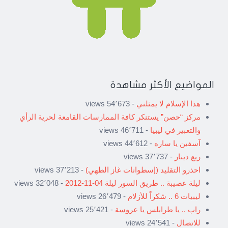
المواضيع الأكثر مشاهدة
هذا الإسلام لا يمثلني
- 54٬673 views
مركز “حصن” يستنكر كافة الممارسات القامعة لحرية الرأي
والتعبير في ليبيا
- 46٬711 views
آسفين يا ساره
- 44٬612 views
ربع دينار
- 37٬737 views
احذرو التقليد (إسطوانات غاز الطهي)
- 37٬213 views
ليلة عصيبة .. طريق السور ليلة 04-11-2012
- 32٬048 views
ليبيات 6 .. شكراً للأزلام
- 26٬479 views
راب .. يا طرابلس يا عروسة
- 25٬421 views
للاتصال
- 24٬541 views