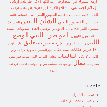
إرشاد
أزمة السيولة في المصارف
أزمة الكهرباء في طرابلس
إعلام اجتماعي
استطلاع
الأغنية الليبية
الإعلام الاجتماعي
الإعلام
التدوين الليبي
البديل
الإعلام الليبي
التاريخ الليبي
الحوار السياسي الليبي
الشأن الليبي
الدستور الليبي
الفيسبوك
الحوار الليبي
المؤتمر الوطني العام
المدونات الليبية
الفيسبوك الليبي
الكتابة للنت
الوضع
المواطن الليبي
المدونون الليبيون
الليبي
تعليق
تدوينة صوتية
تدوين
ثورة
بيانات
تقارير
حكايات ليبية
17 فبراير
حكاية
حوار الصخيرات
صورة
فيروس
فكرة
ليبيات
ليبيا
مدينة طرابلس
مجلس النواب الليبي
الكورونا
كاريكاتور
مقال
مواجهات مسلحة
مشاركات
مواقع التواصل الاجتماعي ليبيا
هدرزة
منوعات
تسجيل الدخول
خلاصات Feed الإدخالات