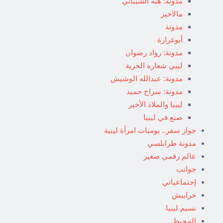
مدونة: هبة الشيباني
مالاخير
مدونة
أبوغرارة
مدونة: رواد رضوان
ليبي شعاره الحرية
مدونة: عبدالله الوشيش
مدونة: سراج حميد
ليبيا والملاذ الأخير
صنع في ليبيا
جواز سفر.. يوميات امرأة ليبية
مدونة طرابلسي
عالم رقمي صغير
جوانب
إجتماعياتي
خرابيش
نسيم ليبيا
المحيط