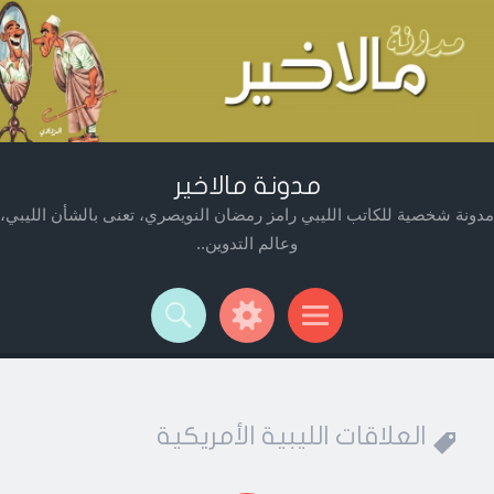
مدونة مالاخير
مدونة شخصية للكاتب الليبي رامز رمضان النويصري، تعنى بالشأن الليبي،
وعالم التدوين..
Widget
Searc
Men
العلاقات الليبية الأمريكية