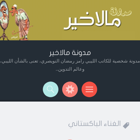
مدونة مالاخير
مدونة شخصية للكاتب الليبي رامز رمضان النويصري، تعنى بالشأن الليبي،
وعالم التدوين..
Widget
Searc
Men
الغناء الباكستاني