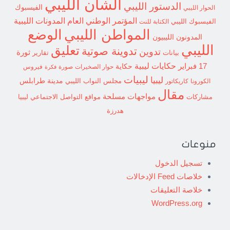
الشأن الليبي
الدستور الليبي
الفيسبوك
الحوار الليبي
المؤتمر الوطني العام
المدونات الليبية
الفيسبوك الليبي
الكتابة للنت
الوضع
المواطن الليبي
المدونون الليبيون
الليبي
تعليق
تدوينة صوتية
تدوين
ثورة
بيانات
تقارير
حكايات ليبية
17 فبراير
حكاية
حوار الصخيرات
صورة
فيروس
فكرة
ليبيات
ليبيا
مدينة طرابلس
مجلس النواب الليبي
الكورونا
كاريكاتور
مقال
مواجهات مسلحة
مشاركات
مواقع التواصل الاجتماعي ليبيا
هدرزة
منوعات
تسجيل الدخول
خلاصات Feed الإدخالات
خلاصة التعليقات
WordPress.org