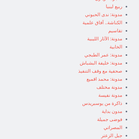
ربيع ليبيا
مدونة: ندى الحبوني
الكناشة.. آفاق علمية
تقاسيم
مدونة: الآثار الليبية
الخابية
مدونة: عمر الطبجي
مدونة: خليفة البشباش
صحفية مع وقف التنفيذ
مدونة: محمد اقميع
مدونة مختلف
مدونة نفيسة
ذاكرة من يوسبريدس
مدون بداية
فوضى جميلة
المصراتي
جبل الزعتر