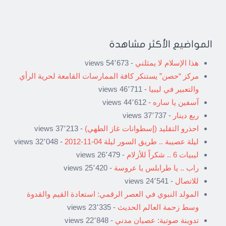
المواضيع الأكثر مشاهدة
هذا الإسلام لا يمثلني
- 54٬673 views
مركز “حصن” يستنكر كافة الممارسات القامعة لحرية الرأي
والتعبير في ليبيا
- 46٬711 views
آسفين يا ساره
- 44٬612 views
ربع دينار
- 37٬737 views
احذرو التقليد (إسطوانات غاز الطهي)
- 37٬213 views
ليلة عصيبة .. طريق السور ليلة 04-11-2012
- 32٬048 views
ليبيات 6 .. شكراً للأزلام
- 26٬479 views
راب .. يا طرابلس يا عروسة
- 25٬420 views
للاتصال
- 24٬541 views
المولد النبوي في العصر الرقمي: استعادة القيم والقدوة
وسط زحمة العالم الحديث
- 23٬335 views
تدوينة صوتية: عصيان مدني
- 22٬848 views