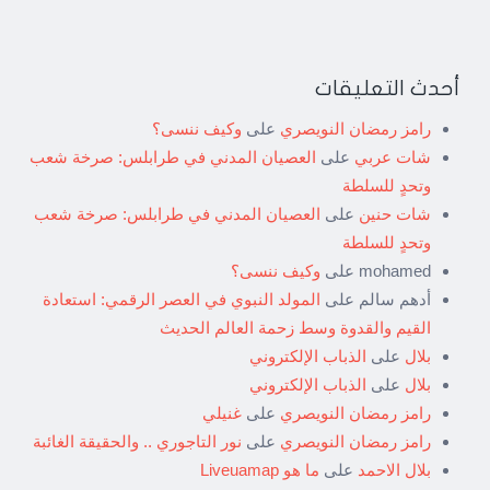
أحدث التعليقات
رامز رمضان النويصري
على
وكيف ننسى؟
شات عربي
على
العصيان المدني في طرابلس: صرخة شعب
وتحدٍ للسلطة
شات حنين
على
العصيان المدني في طرابلس: صرخة شعب
وتحدٍ للسلطة
mohamed
على
وكيف ننسى؟
أدهم سالم
على
المولد النبوي في العصر الرقمي: استعادة
القيم والقدوة وسط زحمة العالم الحديث
بلال
على
الذباب الإلكتروني
بلال
على
الذباب الإلكتروني
رامز رمضان النويصري
على
غنيلي
رامز رمضان النويصري
على
نور التاجوري .. والحقيقة الغائبة
بلال الاحمد
على
ما هو Liveuamap