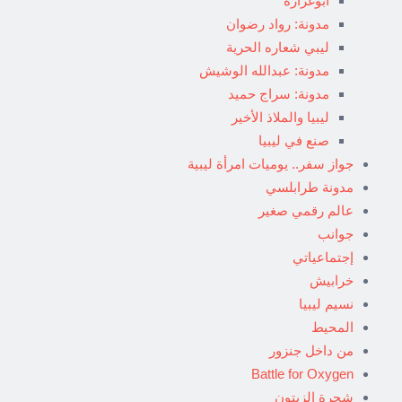
أبوغرارة
مدونة: رواد رضوان
ليبي شعاره الحرية
مدونة: عبدالله الوشيش
مدونة: سراج حميد
ليبيا والملاذ الأخير
صنع في ليبيا
جواز سفر.. يوميات امرأة ليبية
مدونة طرابلسي
عالم رقمي صغير
جوانب
إجتماعياتي
خرابيش
نسيم ليبيا
المحيط
من داخل جنزور
Battle for Oxygen
شجرة الزيتون