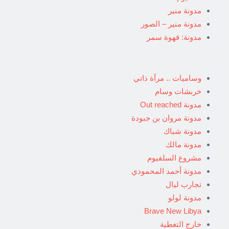
مدونة منير
مدونة منير – الصور
مدونة: قهوة سمر
وساميات .. مرآة ذاتي
خربشات وسام
مدونة Out reached
مدونة مروان بن جبودة
مدونة شباك
مدونة مالك
مشروع السلفيوم
مدونة أحمد المحمودي
تجارب ليال
مدونة لولو
Brave New Libya
خارج التغطية