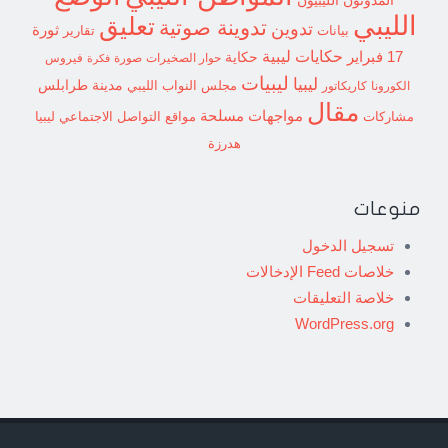
المدونون الليبيون
الليبي
تعليق
تدوينة صوتية
تدوين
ثورة
بيانات
تقارير
حكايات ليبية
17 فبراير
حكاية
حوار الصخيرات
صورة
فيروس
فكرة
ليبيات
ليبيا
مدينة طرابلس
مجلس النواب الليبي
الكورونا
كاريكاتور
مقال
مواجهات مسلحة
مشاركات
مواقع التواصل الاجتماعي ليبيا
هدرزة
منوعات
تسجيل الدخول
خلاصات Feed الإدخالات
خلاصة التعليقات
WordPress.org