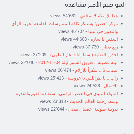
المواضيع الأكثر مشاهدة
هذا الإسلام لا يمثلني
- 54٬661 views
مركز “حصن” يستنكر كافة الممارسات القامعة لحرية الرأي
والتعبير في ليبيا
- 46٬707 views
آسفين يا ساره
- 44٬608 views
ربع دينار
- 37٬730 views
احذرو التقليد (إسطوانات غاز الطهي)
- 37٬209 views
ليلة عصيبة .. طريق السور ليلة 04-11-2012
- 32٬040 views
ليبيات 6 .. شكراً للأزلام
- 26٬474 views
راب .. يا طرابلس يا عروسة
- 25٬413 views
للاتصال
- 24٬536 views
المولد النبوي في العصر الرقمي: استعادة القيم والقدوة
وسط زحمة العالم الحديث
- 23٬318 views
تدوينة صوتية: عصيان مدني
- 22٬844 views