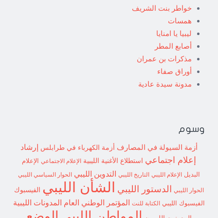
خواطر بنت الشريف
همسات
ليبيا يا امنايا
أصابع المطر
مذكرات بن عمران
أوراق صفاء
مدونة سيدة عادية
وسوم
إرشاد
أزمة السيولة في المصارف
أزمة الكهرباء في طرابلس
إعلام اجتماعي
استطلاع
الأغنية الليبية
الإعلام الاجتماعي
الإعلام
التدوين الليبي
البديل
الإعلام الليبي
التاريخ الليبي
الحوار السياسي الليبي
الشأن الليبي
الدستور الليبي
الفيسبوك
الحوار الليبي
المؤتمر الوطني العام
المدونات الليبية
الفيسبوك الليبي
الكتابة للنت
الوضع
المواطن الليبي