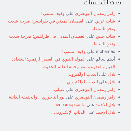
أحدث التعليقات
رامز رمضان النويصري
على
وكيف ننسى؟
شات عربي
على
العصيان المدني في طرابلس: صرخة شعب
وتحدٍ للسلطة
شات حنين
على
العصيان المدني في طرابلس: صرخة شعب
وتحدٍ للسلطة
mohamed
على
وكيف ننسى؟
أدهم سالم
على
المولد النبوي في العصر الرقمي: استعادة
القيم والقدوة وسط زحمة العالم الحديث
بلال
على
الذباب الإلكتروني
بلال
على
الذباب الإلكتروني
رامز رمضان النويصري
على
غنيلي
رامز رمضان النويصري
على
نور التاجوري .. والحقيقة الغائبة
بلال الاحمد
على
ما هو Liveuamap
بلال الاحمد
على
الذباب الإلكتروني