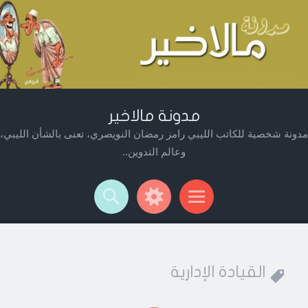
مدونة مالاخير
مدونة شخصية للكاتب الليبي رامز رمضان النويصري، تعنى بالشأن الليبي،
وعالم التدوين..
Widget
Searc
Men
القيادة الإدارية