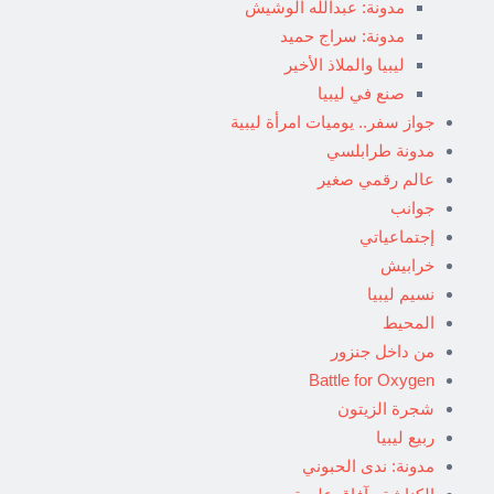
مدونة: عبدالله الوشيش
مدونة: سراج حميد
ليبيا والملاذ الأخير
صنع في ليبيا
جواز سفر.. يوميات امرأة ليبية
مدونة طرابلسي
عالم رقمي صغير
جوانب
إجتماعياتي
خرابيش
نسيم ليبيا
المحيط
من داخل جنزور
Battle for Oxygen
شجرة الزيتون
ربيع ليبيا
مدونة: ندى الحبوني