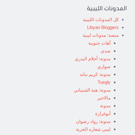
المدونات الليبية
كل المدونات الليبية
Libyan Bloggers
منصة: مدونات ليبية
آهات جنوبية
صدى
مدونة: أحلام البدري
صواري
مدونة: كريم نباته
Tuegly
مدونة: هبة الشيباني
مالاخير
مدونة
أبوغرارة
مدونة: رواد رضوان
ليبي شعاره الحرية