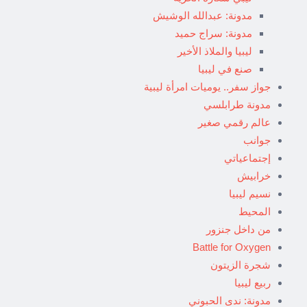
مدونة: عبدالله الوشيش
مدونة: سراج حميد
ليبيا والملاذ الأخير
صنع في ليبيا
جواز سفر.. يوميات امرأة ليبية
مدونة طرابلسي
عالم رقمي صغير
جوانب
إجتماعياتي
خرابيش
نسيم ليبيا
المحيط
من داخل جنزور
Battle for Oxygen
شجرة الزيتون
ربيع ليبيا
مدونة: ندى الحبوني