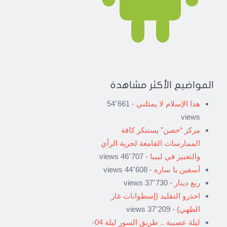
المواضيع الأكثر مشاهدة
هذا الإسلام لا يمثلني
- 54٬661
views
مركز “حصن” يستنكر كافة
الممارسات القامعة لحرية الرأي
والتعبير في ليبيا
- 46٬707 views
آسفين يا ساره
- 44٬608 views
ربع دينار
- 37٬730 views
احذرو التقليد (إسطوانات غاز
الطهي)
- 37٬209 views
ليلة عصيبة .. طريق السور ليلة 04-