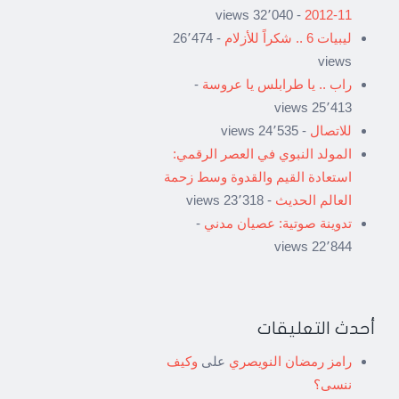
- 32٬040 views
11-2012
ليبيات 6 .. شكراً للأزلام
- 26٬474
views
راب .. يا طرابلس يا عروسة
-
25٬413 views
للاتصال
- 24٬535 views
المولد النبوي في العصر الرقمي:
استعادة القيم والقدوة وسط زحمة
العالم الحديث
- 23٬318 views
تدوينة صوتية: عصيان مدني
-
22٬844 views
أحدث التعليقات
رامز رمضان النويصري
على
وكيف
ننسى؟