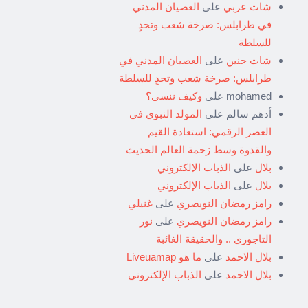
شات عربي
على
العصيان المدني
في طرابلس: صرخة شعب وتحدٍ
للسلطة
شات حنين
على
العصيان المدني في
طرابلس: صرخة شعب وتحدٍ للسلطة
mohamed
على
وكيف ننسى؟
أدهم سالم
على
المولد النبوي في
العصر الرقمي: استعادة القيم
والقدوة وسط زحمة العالم الحديث
بلال
على
الذباب الإلكتروني
بلال
على
الذباب الإلكتروني
رامز رمضان النويصري
على
غنيلي
رامز رمضان النويصري
على
نور
التاجوري .. والحقيقة الغائبة
بلال الاحمد
على
ما هو Liveuamap
بلال الاحمد
على
الذباب الإلكتروني