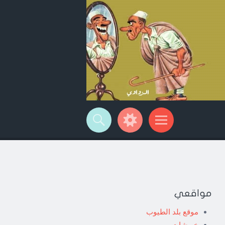
مواقعي
موقع بلد الطيوب
خربشات