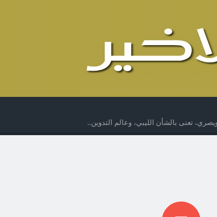
صري، تعنى بالشأن الليبي، وعالم التدوين..