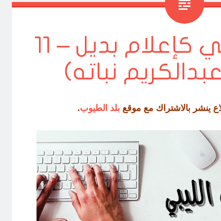
التدوين الليبي كإعلام بديل – 11
بدالكريم نباته)
اع ينشر بالاشتراك مع موقع
بلد الطيوب
.