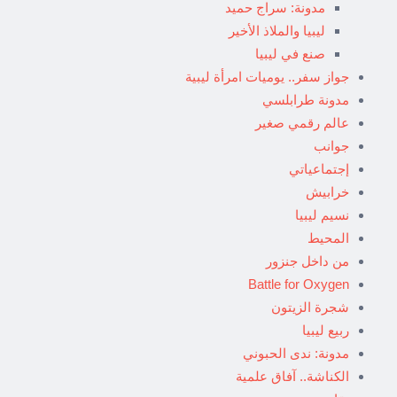
مدونة: سراج حميد
ليبيا والملاذ الأخير
صنع في ليبيا
جواز سفر.. يوميات امرأة ليبية
مدونة طرابلسي
عالم رقمي صغير
جوانب
إجتماعياتي
خرابيش
نسيم ليبيا
المحيط
من داخل جنزور
Battle for Oxygen
شجرة الزيتون
ربيع ليبيا
مدونة: ندى الحبوني
الكناشة.. آفاق علمية