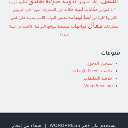
الليبي
تعليق
تدوينة صوتية
تدوين
ثورة
بيانات
تقارير
حكايات ليبية
17 فبراير
حكاية
حوار الصخيرات
صورة
فيروس
فكرة
ليبيات
ليبيا
مدينة طرابلس
مجلس النواب الليبي
الكورونا
كاريكاتور
مقال
مواجهات مسلحة
مشاركات
مواقع التواصل الاجتماعي ليبيا
هدرزة
منوعات
تسجيل الدخول
خلاصات Feed الإدخالات
خلاصة التعليقات
WordPress.org
يستخدم بكل فخر WORDPRESS
|
صفاء من إنجاز