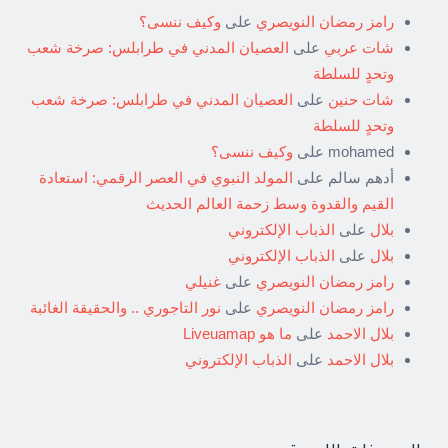
رامز رمضان النويصري
على
وكيف ننسى؟
شات عربي
على
العصيان المدني في طرابلس: صرخة شعب
وتحدٍ للسلطة
شات حنين
على
العصيان المدني في طرابلس: صرخة شعب
وتحدٍ للسلطة
mohamed
على
وكيف ننسى؟
أدهم سالم
على
المولد النبوي في العصر الرقمي: استعادة
القيم والقدوة وسط زحمة العالم الحديث
بلال
على
الذباب الإلكتروني
بلال
على
الذباب الإلكتروني
رامز رمضان النويصري
على
غنيلي
رامز رمضان النويصري
على
نور التاجوري .. والحقيقة الغائبة
بلال الاحمد
على
ما هو Liveuamap
بلال الاحمد
على
الذباب الإلكتروني