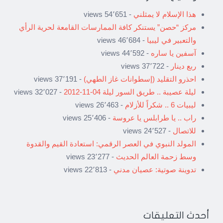
هذا الإسلام لا يمثلني
- 54٬651 views
مركز “حصن” يستنكر كافة الممارسات القامعة لحرية الرأي
والتعبير في ليبيا
- 46٬684 views
آسفين يا ساره
- 44٬592 views
ربع دينار
- 37٬722 views
احذرو التقليد (إسطوانات غاز الطهي)
- 37٬191 views
ليلة عصيبة .. طريق السور ليلة 04-11-2012
- 32٬027 views
ليبيات 6 .. شكراً للأزلام
- 26٬463 views
راب .. يا طرابلس يا عروسة
- 25٬406 views
للاتصال
- 24٬527 views
المولد النبوي في العصر الرقمي: استعادة القيم والقدوة
وسط زحمة العالم الحديث
- 23٬277 views
تدوينة صوتية: عصيان مدني
- 22٬813 views
أحدث التعليقات