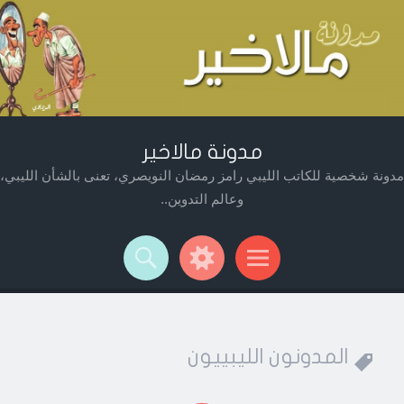
مدونة مالاخير
مدونة شخصية للكاتب الليبي رامز رمضان النويصري، تعنى بالشأن الليبي،
وعالم التدوين..
Widget
Searc
Men
المدونون الليبييون