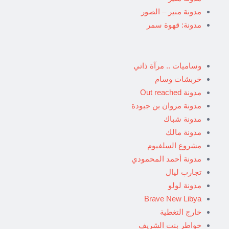
مدونة منير – الصور
مدونة: قهوة سمر
وساميات .. مرآة ذاتي
خربشات وسام
مدونة Out reached
مدونة مروان بن جبودة
مدونة شباك
مدونة مالك
مشروع السلفيوم
مدونة أحمد المحمودي
تجارب ليال
مدونة لولو
Brave New Libya
خارج التغطية
خواطر بنت الشريف