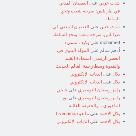
شات عربي
على
العصيان المدني
في طرابلس: صرخة شعب وتحدٍ
للسلطة
شات حنين
على
العصيان المدني في
طرابلس: صرخة شعب وتحدٍ للسلطة
mohamed
على
وكيف ننسى؟
أدهم سالم
على
المولد النبوي في
العصر الرقمي: استعادة القيم
والقدوة وسط زحمة العالم الحديث
بلال
على
الذباب الإلكتروني
بلال
على
الذباب الإلكتروني
رامز رمضان النويصري
على
غنيلي
رامز رمضان النويصري
على
نور
التاجوري .. والحقيقة الغائبة
بلال الاحمد
على
ما هو Liveuamap
بلال الاحمد
على
الذباب الإلكتروني