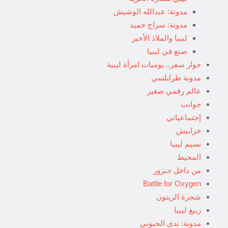
مدونة: عبدالله الوشيش
مدونة: سراج حميد
ليبيا والملاذ الأخير
صنع في ليبيا
جواز سفر.. يوميات امرأة ليبية
مدونة طرابلسي
عالم رقمي صغير
جوانب
إجتماعياتي
خرابيش
نسيم ليبيا
المحيط
من داخل جنزور
Battle for Oxygen
شجرة الزيتون
ربيع ليبيا
مدونة: ندى الحبوني