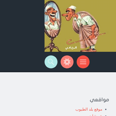
مواقعي
موقع بلد الطيوب
خربشات