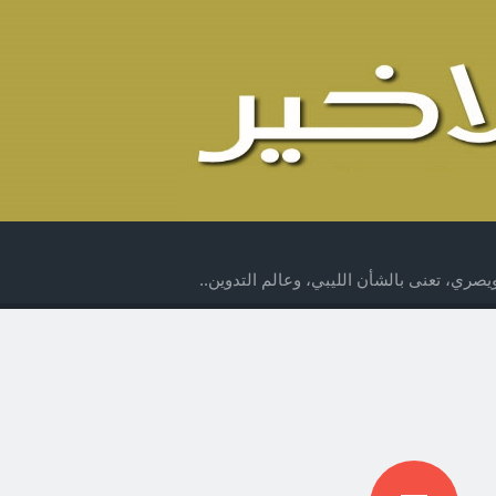
صري، تعنى بالشأن الليبي، وعالم التدوين..