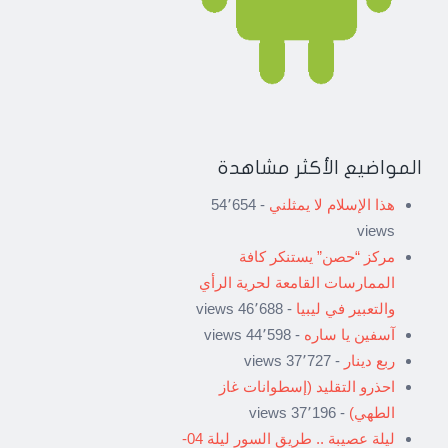
المواضيع الأكثر مشاهدة
هذا الإسلام لا يمثلني
- 54٬654
views
مركز “حصن” يستنكر كافة
الممارسات القامعة لحرية الرأي
والتعبير في ليبيا
- 46٬688 views
آسفين يا ساره
- 44٬598 views
ربع دينار
- 37٬727 views
احذرو التقليد (إسطوانات غاز
الطهي)
- 37٬196 views
ليلة عصيبة .. طريق السور ليلة 04-