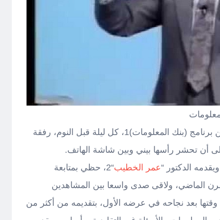
معلومات
أقوم هذه الأيام بمشاهدة حلقات من برنامج (بنك المعلومات)1، كل ليلة قبل النوم، رفقة
لى أن تحشر رأسها بيني وبين شاشة الهاتف.
يقدمه الدكتور “
عمر الخطيب
“2، حظي بمتابعة
لقرن الماضي، ولاقى صدى واسعا بين المشاهدين
عرب، خاصة بعد أن قامت (ART) وقتها بعد نجاحه في عرضه الأول، بتقديمه من أكثر من