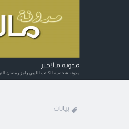
مدونة مالاخير
مدونة شخصية للكاتب الليبي رامز رمضان النوي
Widget
Searc
Men
بيانات