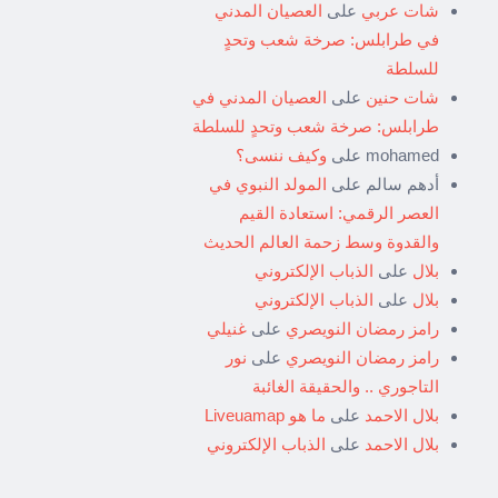
شات عربي
على
العصيان المدني
في طرابلس: صرخة شعب وتحدٍ
للسلطة
شات حنين
على
العصيان المدني في
طرابلس: صرخة شعب وتحدٍ للسلطة
mohamed
على
وكيف ننسى؟
أدهم سالم
على
المولد النبوي في
العصر الرقمي: استعادة القيم
والقدوة وسط زحمة العالم الحديث
بلال
على
الذباب الإلكتروني
بلال
على
الذباب الإلكتروني
رامز رمضان النويصري
على
غنيلي
رامز رمضان النويصري
على
نور
التاجوري .. والحقيقة الغائبة
بلال الاحمد
على
ما هو Liveuamap
بلال الاحمد
على
الذباب الإلكتروني