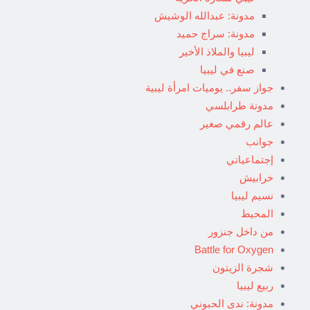
مدونة: عبدالله الوشيش
مدونة: سراج حميد
ليبيا والملاذ الأخير
صنع في ليبيا
جواز سفر.. يوميات امرأة ليبية
مدونة طرابلسي
عالم رقمي صغير
جوانب
إجتماعياتي
خرابيش
نسيم ليبيا
المحيط
من داخل جنزور
Battle for Oxygen
شجرة الزيتون
ربيع ليبيا
مدونة: ندى الحبوني