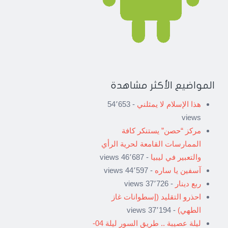
المواضيع الأكثر مشاهدة
هذا الإسلام لا يمثلني
- 54٬653
views
مركز “حصن” يستنكر كافة
الممارسات القامعة لحرية الرأي
والتعبير في ليبيا
- 46٬687 views
آسفين يا ساره
- 44٬597 views
ربع دينار
- 37٬726 views
احذرو التقليد (إسطوانات غاز
الطهي)
- 37٬194 views
ليلة عصيبة .. طريق السور ليلة 04-