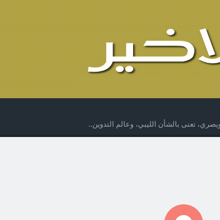
صري، تعنى بالشأن الليبي، وعالم التدوين..