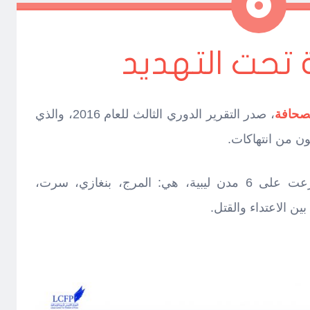
ملاحظة
تحت التهديد
لصحافة
، صدر التقرير الدوري الثالث للعام 2016، والذي
ون من انتهاكات.
رصد التقرير 26 حالة اعتداء، توزعت على 6 مدن ليبية، هي: المرج، بنغازي، سرت،
 الاعتداء والقتل.