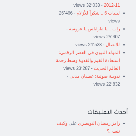
- 32٬033 views
11-2012
ليبيات 6 .. شكراً للأزلام
- 26٬466
views
راب .. يا طرابلس يا عروسة
-
25٬407 views
للاتصال
- 24٬528 views
المولد النبوي في العصر الرقمي:
استعادة القيم والقدوة وسط زحمة
العالم الحديث
- 23٬287 views
تدوينة صوتية: عصيان مدني
-
22٬832 views
أحدث التعليقات
رامز رمضان النويصري
على
وكيف
ننسى؟