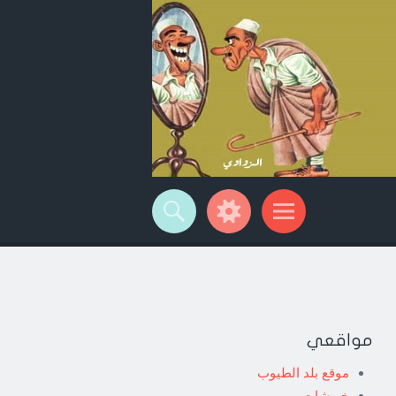
مواقعي
موقع بلد الطيوب
خربشات