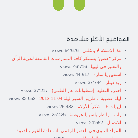
المواضيع الأكثر مشاهدة
هذا الإسلام لا يمثلني
- 54٬676 views
مركز “حصن” يستنكر كافة الممارسات القامعة لحرية الرأي
والتعبير في ليبيا
- 46٬716 views
آسفين يا ساره
- 44٬617 views
ربع دينار
- 37٬744 views
احذرو التقليد (إسطوانات غاز الطهي)
- 37٬217 views
ليلة عصيبة .. طريق السور ليلة 04-11-2012
- 32٬052 views
ليبيات 6 .. شكراً للأزلام
- 26٬482 views
راب .. يا طرابلس يا عروسة
- 25٬425 views
للاتصال
- 24٬552 views
المولد النبوي في العصر الرقمي: استعادة القيم والقدوة