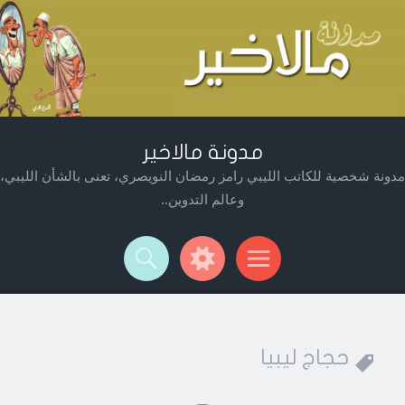
مدونة مالاخير
مدونة شخصية للكاتب الليبي رامز رمضان النويصري، تعنى بالشأن الليبي،
وعالم التدوين..
Widget
Searc
Men
حجاج ليبيا