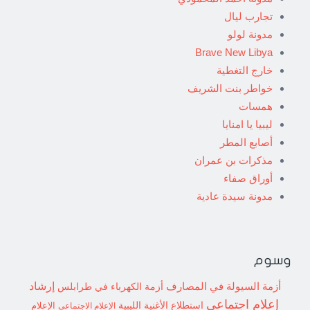
تجارب ليال
مدونة لولو
Brave New Libya
خارج التغطية
خواطر بنت الشريف
همسات
ليبيا يا امنايا
أصابع المطر
مذكرات بن عمران
أوراق صفاء
مدونة سيدة عادية
وسوم
إرشاد
أزمة السيولة في المصارف
أزمة الكهرباء في طرابلس
إعلام اجتماعي
استطلاع
الأغنية الليبية
الإعلام الاجتماعي
الإعلام