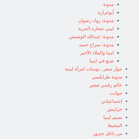
مدونة
أبوغرارة
مدونة: رواد رضوان
ليبي شعاره الحرية
مدونة: عبدالله الوشيش
مدونة: سراج حميد
ليبيا والملاذ الأخير
صنع في ليبيا
جواز سفر.. يوميات امرأة ليبية
مدونة طرابلسي
عالم رقمي صغير
جوانب
إجتماعياتي
خرابيش
نسيم ليبيا
المحيط
من داخل جنزور