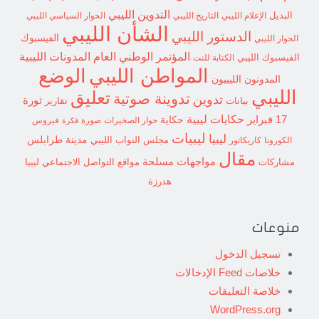
التدوين الليبي
البديل
الإعلام الليبي
التاريخ الليبي
الحوار السياسي الليبي
الشأن الليبي
الدستور الليبي
الفيسبوك
الحوار الليبي
المؤتمر الوطني العام
المدونات الليبية
الفيسبوك الليبي
الكتابة للنت
الوضع
المواطن الليبي
المدونون الليبيون
الليبي
تعليق
تدوينة صوتية
تدوين
ثورة
بيانات
تقارير
حكايات ليبية
17 فبراير
حكاية
حوار الصخيرات
صورة
فيروس
فكرة
ليبيات
ليبيا
مدينة طرابلس
مجلس النواب الليبي
الكورونا
كاريكاتور
مقال
مواجهات مسلحة
مشاركات
مواقع التواصل الاجتماعي ليبيا
هدرزة
منوعات
تسجيل الدخول
خلاصات Feed الإدخالات
خلاصة التعليقات
WordPress.org