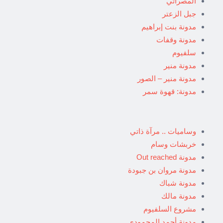
المصراتي
جبل الزعتر
مدونة بنت إبراهيم
مدونة وقفات
سلفيوم
مدونة منير
مدونة منير – الصور
مدونة: قهوة سمر
وساميات .. مرآة ذاتي
خربشات وسام
مدونة Out reached
مدونة مروان بن جبودة
مدونة شباك
مدونة مالك
مشروع السلفيوم
مدونة أحمد المحمودي