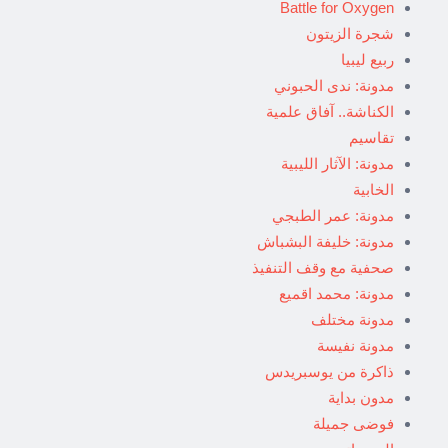
Battle for Oxygen
شجرة الزيتون
ربيع ليبيا
مدونة: ندى الحبوني
الكناشة.. آفاق علمية
تقاسيم
مدونة: الآثار الليبية
الخابية
مدونة: عمر الطبجي
مدونة: خليفة البشباش
صحفية مع وقف التنفيذ
مدونة: محمد اقميع
مدونة مختلف
مدونة نفيسة
ذاكرة من يوسبريدس
مدون بداية
فوضى جميلة