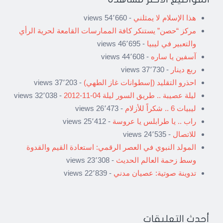
هذا الإسلام لا يمثلني
- 54٬660 views
مركز “حصن” يستنكر كافة الممارسات القامعة لحرية الرأي
والتعبير في ليبيا
- 46٬695 views
آسفين يا ساره
- 44٬608 views
ربع دينار
- 37٬730 views
احذرو التقليد (إسطوانات غاز الطهي)
- 37٬203 views
ليلة عصيبة .. طريق السور ليلة 04-11-2012
- 32٬038 views
ليبيات 6 .. شكراً للأزلام
- 26٬473 views
راب .. يا طرابلس يا عروسة
- 25٬412 views
للاتصال
- 24٬535 views
المولد النبوي في العصر الرقمي: استعادة القيم والقدوة
وسط زحمة العالم الحديث
- 23٬308 views
تدوينة صوتية: عصيان مدني
- 22٬839 views
أحدث التعليقات