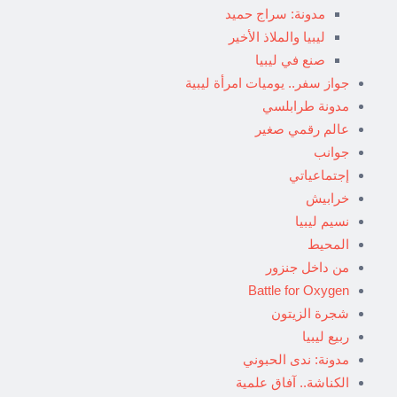
مدونة: سراج حميد
ليبيا والملاذ الأخير
صنع في ليبيا
جواز سفر.. يوميات امرأة ليبية
مدونة طرابلسي
عالم رقمي صغير
جوانب
إجتماعياتي
خرابيش
نسيم ليبيا
المحيط
من داخل جنزور
Battle for Oxygen
شجرة الزيتون
ربيع ليبيا
مدونة: ندى الحبوني
الكناشة.. آفاق علمية