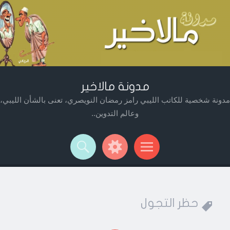
مدونة مالاخير
مدونة شخصية للكاتب الليبي رامز رمضان النويصري، تعنى بالشأن الليبي،
وعالم التدوين..
Widget
Searc
Men
حظر التجول