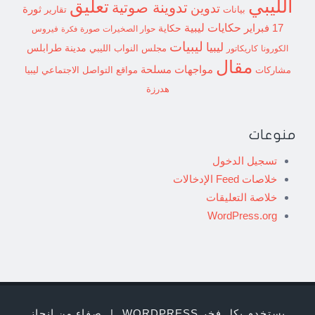
الليبي
تعليق
تدوينة صوتية
تدوين
ثورة
بيانات
تقارير
حكايات ليبية
17 فبراير
حكاية
حوار الصخيرات
صورة
فيروس
فكرة
ليبيات
ليبيا
مدينة طرابلس
مجلس النواب الليبي
الكورونا
كاريكاتور
مقال
مواجهات مسلحة
مشاركات
مواقع التواصل الاجتماعي ليبيا
هدرزة
منوعات
تسجيل الدخول
خلاصات Feed الإدخالات
خلاصة التعليقات
WordPress.org
يستخدم بكل فخر WORDPRESS
|
صفاء من إنجاز