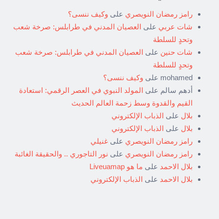
رامز رمضان النويصري
على
وكيف ننسى؟
شات عربي
على
العصيان المدني في طرابلس: صرخة شعب
وتحدٍ للسلطة
شات حنين
على
العصيان المدني في طرابلس: صرخة شعب
وتحدٍ للسلطة
mohamed
على
وكيف ننسى؟
أدهم سالم
على
المولد النبوي في العصر الرقمي: استعادة
القيم والقدوة وسط زحمة العالم الحديث
بلال
على
الذباب الإلكتروني
بلال
على
الذباب الإلكتروني
رامز رمضان النويصري
على
غنيلي
رامز رمضان النويصري
على
نور التاجوري .. والحقيقة الغائبة
بلال الاحمد
على
ما هو Liveuamap
بلال الاحمد
على
الذباب الإلكتروني