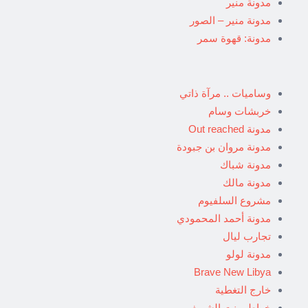
مدونة منير
مدونة منير – الصور
مدونة: قهوة سمر
وساميات .. مرآة ذاتي
خربشات وسام
مدونة Out reached
مدونة مروان بن جبودة
مدونة شباك
مدونة مالك
مشروع السلفيوم
مدونة أحمد المحمودي
تجارب ليال
مدونة لولو
Brave New Libya
خارج التغطية
خواطر بنت الشريف