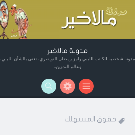
مدونة مالاخير
مدونة شخصية للكاتب الليبي رامز رمضان النويصري، تعنى بالشأن الليبي،
وعالم التدوين..
Widget
Searc
Men
حقوق المستهلك