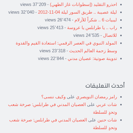
احذرو التقليد (إسطوانات غاز الطهي)
- 37٬209 views
ليلة عصيبة .. طريق السور ليلة 04-11-2012
- 32٬040 views
ليبيات 6 .. شكراً للأزلام
- 26٬474 views
راب .. يا طرابلس يا عروسة
- 25٬413 views
للاتصال
- 24٬535 views
المولد النبوي في العصر الرقمي: استعادة القيم والقدوة
وسط زحمة العالم الحديث
- 23٬318 views
تدوينة صوتية: عصيان مدني
- 22٬844 views
أحدث التعليقات
رامز رمضان النويصري
على
وكيف ننسى؟
شات عربي
على
العصيان المدني في طرابلس: صرخة شعب
وتحدٍ للسلطة
شات حنين
على
العصيان المدني في طرابلس: صرخة شعب
وتحدٍ للسلطة