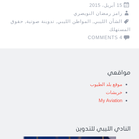
15 أبريل، 2015
رامز رمضان النويصري
الشأن الليبي
,
المواطن الليبي
,
تدوينة صوتية
,
حقوق
المستهلك
4 COMMENTS
مواقعي
موقع بلد الطيوب
خربشات
My Aviation
النادي الليبي للتدوين