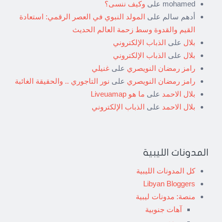
mohamed
على
وكيف ننسى؟
أدهم سالم
على
المولد النبوي في العصر الرقمي: استعادة
القيم والقدوة وسط زحمة العالم الحديث
بلال
على
الذباب الإلكتروني
بلال
على
الذباب الإلكتروني
رامز رمضان النويصري
على
غنيلي
رامز رمضان النويصري
على
نور التاجوري .. والحقيقة الغائبة
بلال الاحمد
على
ما هو Liveuamap
بلال الاحمد
على
الذباب الإلكتروني
المدونات الليبية
كل المدونات الليبية
Libyan Bloggers
منصة: مدونات ليبية
آهات جنوبية