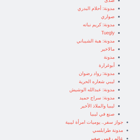
صدى
مدونة: أحلام البدري
صواري
مدونة: كريم نباته
Tuegly
مدونة: هبة الشيباني
مالاخير
مدونة
أبوغرارة
مدونة: رواد رضوان
ليبي شعاره الحرية
مدونة: عبدالله الوشيش
مدونة: سراج حميد
ليبيا والملاذ الأخير
صنع في ليبيا
جواز سفر.. يوميات امرأة ليبية
مدونة طرابلسي
عالم رقمي صغير