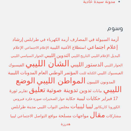
مدونة سيدة عادية
وسوم
إرشاد
أزمة السيولة في المصارف
أزمة الكهرباء في طرابلس
إعلام اجتماعي
استطلاع
الأغنية الليبية
الإعلام الاجتماعي
الإعلام
التدوين الليبي
البديل
الإعلام الليبي
التاريخ الليبي
الحوار السياسي الليبي
الشأن الليبي
الدستور الليبي
الفيسبوك
الحوار الليبي
المؤتمر الوطني العام
المدونات الليبية
الفيسبوك الليبي
الكتابة للنت
الوضع
المواطن الليبي
المدونون الليبيون
الليبي
تعليق
تدوينة صوتية
تدوين
ثورة
بيانات
تقارير
حكايات ليبية
17 فبراير
حكاية
حوار الصخيرات
صورة
فيروس
فكرة
ليبيات
ليبيا
مدينة طرابلس
مجلس النواب الليبي
الكورونا
كاريكاتور
مقال
مواجهات مسلحة
مشاركات
مواقع التواصل الاجتماعي ليبيا
هدرزة