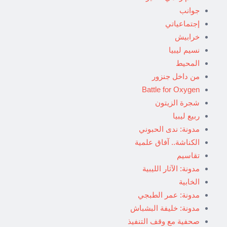
جوانب
إجتماعياتي
خرابيش
نسيم ليبيا
المحيط
من داخل جنزور
Battle for Oxygen
شجرة الزيتون
ربيع ليبيا
مدونة: ندى الحبوني
الكناشة.. آفاق علمية
تقاسيم
مدونة: الآثار الليبية
الخابية
مدونة: عمر الطبجي
مدونة: خليفة البشباش
صحفية مع وقف التنفيذ