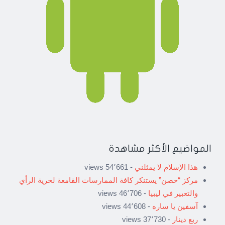
المواضيع الأكثر مشاهدة
هذا الإسلام لا يمثلني
- 54٬661 views
مركز “حصن” يستنكر كافة الممارسات القامعة لحرية الرأي
والتعبير في ليبيا
- 46٬706 views
آسفين يا ساره
- 44٬608 views
ربع دينار
- 37٬730 views