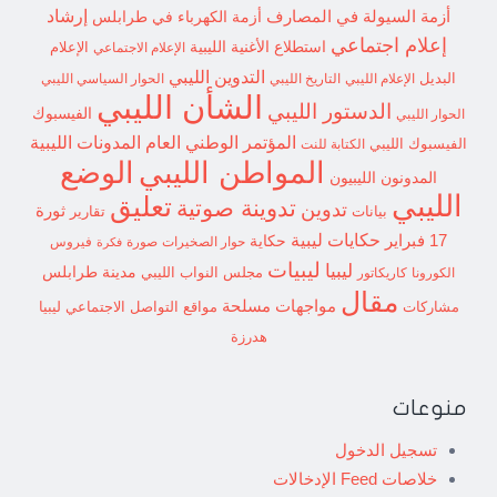
إرشاد
أزمة السيولة في المصارف
أزمة الكهرباء في طرابلس
إعلام اجتماعي
استطلاع
الأغنية الليبية
الإعلام الاجتماعي
الإعلام
التدوين الليبي
البديل
الإعلام الليبي
التاريخ الليبي
الحوار السياسي الليبي
الشأن الليبي
الدستور الليبي
الفيسبوك
الحوار الليبي
المؤتمر الوطني العام
المدونات الليبية
الفيسبوك الليبي
الكتابة للنت
الوضع
المواطن الليبي
المدونون الليبيون
الليبي
تعليق
تدوينة صوتية
تدوين
ثورة
بيانات
تقارير
حكايات ليبية
17 فبراير
حكاية
حوار الصخيرات
صورة
فيروس
فكرة
ليبيات
ليبيا
مدينة طرابلس
مجلس النواب الليبي
الكورونا
كاريكاتور
مقال
مواجهات مسلحة
مشاركات
مواقع التواصل الاجتماعي ليبيا
هدرزة
منوعات
تسجيل الدخول
خلاصات Feed الإدخالات