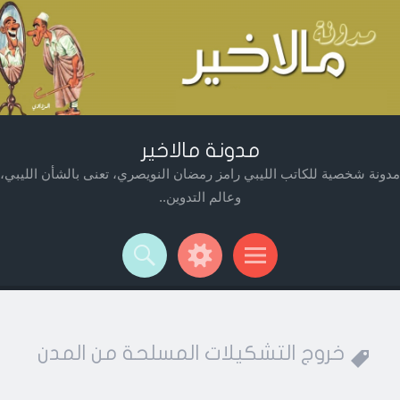
مدونة مالاخير
مدونة شخصية للكاتب الليبي رامز رمضان النويصري، تعنى بالشأن الليبي،
وعالم التدوين..
Widget
Searc
Men
خروج التشكيلات المسلحة من المدن