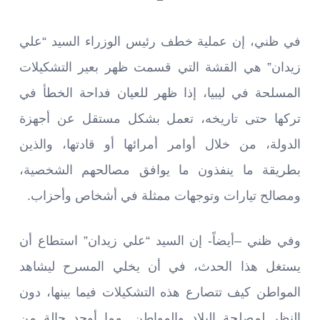
في ظني، إن عملية خطف رئيس الوزراء السيد “علي
زيدان” هي القشة التي قسمت ظهر بعير التشكيلات
المسلحة في ليبيا، إذا ظهر للعيان فداحة الخطأ في
تركها حتى تاريخه، تعمل بشكل مستقل عن أجهزة
الدولة، من خلال أوامر أمرائها أو قادتها، والذين
بطريقة ما ينفذون ما يوافق مصالحهم الشخصية،
ومصالح تيارات وتوجهات ممثلة في أشخاص وأحزاب.
وفي ظني –أيضاً- إن السيد “علي زيدان” استطاع أن
يستغل هذا الحدث، في أن يخلي المسرح ليشاهد
المواطن كيف تتصارع هذه التشكيلات فيما بينها، دون
النظر لمصلحة البلاد والمواطن. مما أوجد حالة من