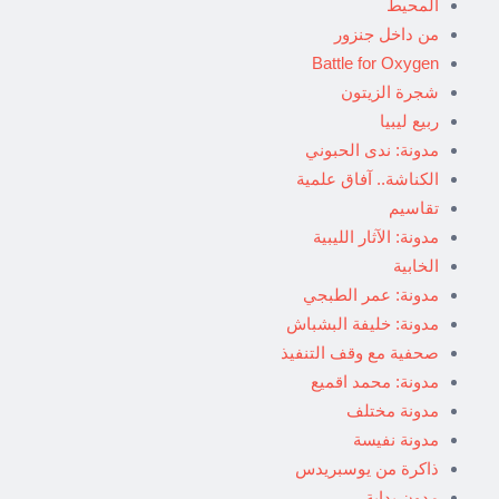
المحيط
من داخل جنزور
Battle for Oxygen
شجرة الزيتون
ربيع ليبيا
مدونة: ندى الحبوني
الكناشة.. آفاق علمية
تقاسيم
مدونة: الآثار الليبية
الخابية
مدونة: عمر الطبجي
مدونة: خليفة البشباش
صحفية مع وقف التنفيذ
مدونة: محمد اقميع
مدونة مختلف
مدونة نفيسة
ذاكرة من يوسبريدس
مدون بداية