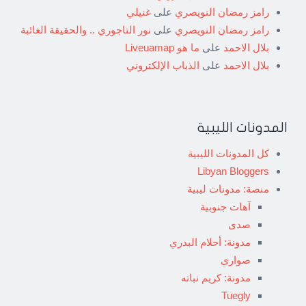
رامز رمضان النويصري
على
غنيلي
رامز رمضان النويصري
على
نور التاجوري .. والحقيقة الغائبة
بلال الاحمد
على
ما هو Liveuamap
بلال الاحمد
على
الذباب الإلكتروني
المدونات الليبية
كل المدونات الليبية
Libyan Bloggers
منصة: مدونات ليبية
آهات جنوبية
صدى
مدونة: أحلام البدري
صواري
مدونة: كريم نباته
Tuegly