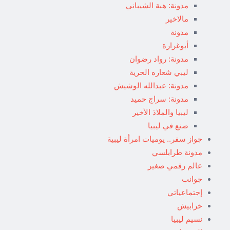
مدونة: هبة الشيباني
مالاخير
مدونة
أبوغرارة
مدونة: رواد رضوان
ليبي شعاره الحرية
مدونة: عبدالله الوشيش
مدونة: سراج حميد
ليبيا والملاذ الأخير
صنع في ليبيا
جواز سفر.. يوميات امرأة ليبية
مدونة طرابلسي
عالم رقمي صغير
جوانب
إجتماعياتي
خرابيش
نسيم ليبيا