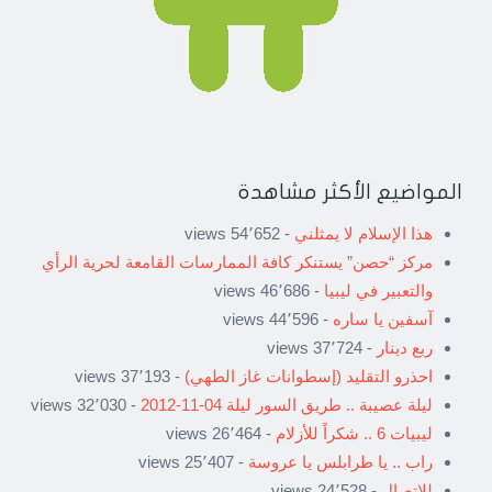
المواضيع الأكثر مشاهدة
هذا الإسلام لا يمثلني
- 54٬652 views
مركز “حصن” يستنكر كافة الممارسات القامعة لحرية الرأي
والتعبير في ليبيا
- 46٬686 views
آسفين يا ساره
- 44٬596 views
ربع دينار
- 37٬724 views
احذرو التقليد (إسطوانات غاز الطهي)
- 37٬193 views
ليلة عصيبة .. طريق السور ليلة 04-11-2012
- 32٬030 views
ليبيات 6 .. شكراً للأزلام
- 26٬464 views
راب .. يا طرابلس يا عروسة
- 25٬407 views
للاتصال
- 24٬528 views