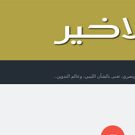
صري، تعنى بالشأن الليبي، وعالم التدوين..