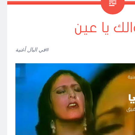
لك يا عين
#في البال أغنية