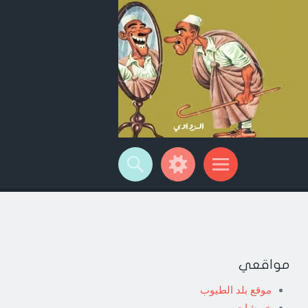
مواقعي
موقع بلد الطيوب
خربشات