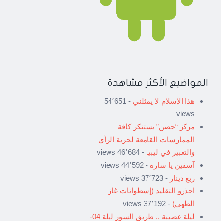
المواضيع الأكثر مشاهدة
هذا الإسلام لا يمثلني
- 54٬651
views
مركز “حصن” يستنكر كافة
الممارسات القامعة لحرية الرأي
والتعبير في ليبيا
- 46٬684 views
آسفين يا ساره
- 44٬592 views
ربع دينار
- 37٬723 views
احذرو التقليد (إسطوانات غاز
الطهي)
- 37٬192 views
ليلة عصيبة .. طريق السور ليلة 04-