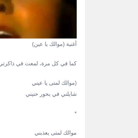
أغنية (موالك يا عين)
كما في كل مرة، لمعت في ذاكرتي،
(موالك لمتى يا عيني
شايلني في بحور حنيني
*
موالك لمتى يعذبني