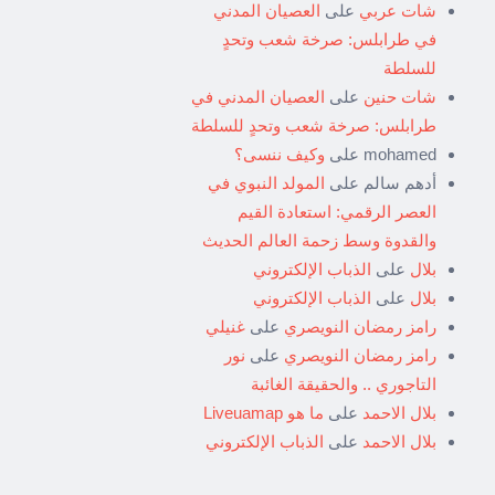
شات عربي
على
العصيان المدني
في طرابلس: صرخة شعب وتحدٍ
للسلطة
شات حنين
على
العصيان المدني في
طرابلس: صرخة شعب وتحدٍ للسلطة
mohamed
على
وكيف ننسى؟
أدهم سالم
على
المولد النبوي في
العصر الرقمي: استعادة القيم
والقدوة وسط زحمة العالم الحديث
بلال
على
الذباب الإلكتروني
بلال
على
الذباب الإلكتروني
رامز رمضان النويصري
على
غنيلي
رامز رمضان النويصري
على
نور
التاجوري .. والحقيقة الغائبة
بلال الاحمد
على
ما هو Liveuamap
بلال الاحمد
على
الذباب الإلكتروني