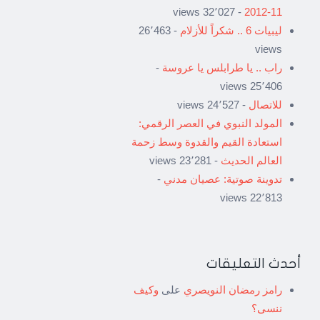
- 32٬027 views
11-2012
ليبيات 6 .. شكراً للأزلام
- 26٬463
views
راب .. يا طرابلس يا عروسة
-
25٬406 views
للاتصال
- 24٬527 views
المولد النبوي في العصر الرقمي:
استعادة القيم والقدوة وسط زحمة
العالم الحديث
- 23٬281 views
تدوينة صوتية: عصيان مدني
-
22٬813 views
أحدث التعليقات
رامز رمضان النويصري
على
وكيف
ننسى؟