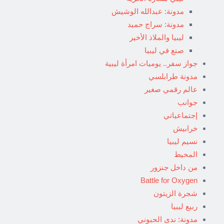
مدونة: عبدالله الوشيش
مدونة: سراج حميد
ليبيا والملاذ الأخير
صنع في ليبيا
جواز سفر.. يوميات امرأة ليبية
مدونة طرابلسي
عالم رقمي صغير
جوانب
إجتماعياتي
خرابيش
نسيم ليبيا
المحيط
من داخل جنزور
Battle for Oxygen
شجرة الزيتون
ربيع ليبيا
مدونة: ندى الحبوني