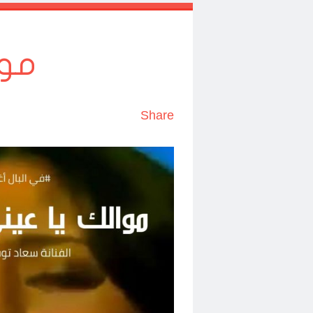
موا
Share