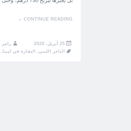
بل يجبرها ليربح 750 درهم، وحتى يكون الرقم مقبول ستكون قيمة السلعة 410 ديناراً ليبياً.
→
CONTINUE READING
25 أبريل، 2020
رامز 
التاجر الليبي
,
التجارة في ليبيا
,