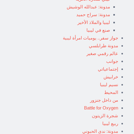
مدونة: عبدالله الوشيش
مدونة: سراج حميد
ليبيا والملاذ الأخير
صنع في ليبيا
جواز سفر.. يوميات امرأة ليبية
مدونة طرابلسي
عالم رقمي صغير
جوانب
إجتماعياتي
خرابيش
نسيم ليبيا
المحيط
من داخل جنزور
Battle for Oxygen
شجرة الزيتون
ربيع ليبيا
مدونة: ندى الحبوني