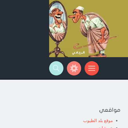
مواقعي
موقع بلد الطيوب
خربشات