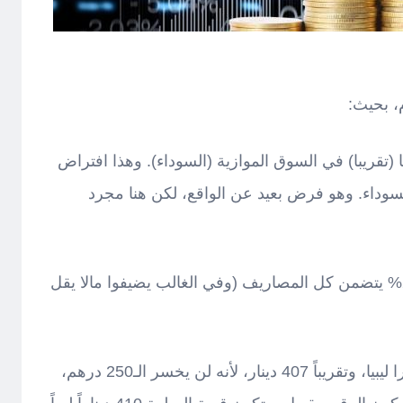
يكي = 325 دينارا ليبيا (تقريبا) في السوق الموازية (السوداء). وهذا افتراض
سوداء. وهو فرض بعيد عن الواقع، لكن هنا مجرد
يعني لو أضفنا هامش ربح قيمته 20% يتضمن كل المصاريف (وفي الغالب يضيفوا مالا يقل
بالتالي: 325 + 25% = 406.25 دينارا ليبيا، وتقريباً 407 دينار، لأنه لن يخسر الـ250 درهم،