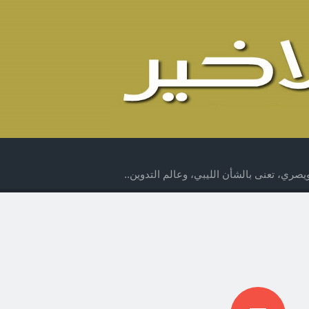
صري، تعنى بالشأن الليبي، وعالم التدوين..