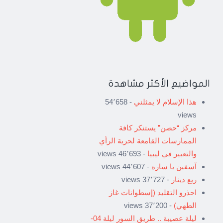
المواضيع الأكثر مشاهدة
هذا الإسلام لا يمثلني
- 54٬658
views
مركز “حصن” يستنكر كافة
الممارسات القامعة لحرية الرأي
والتعبير في ليبيا
- 46٬693 views
آسفين يا ساره
- 44٬607 views
ربع دينار
- 37٬727 views
احذرو التقليد (إسطوانات غاز
الطهي)
- 37٬200 views
ليلة عصيبة .. طريق السور ليلة 04-