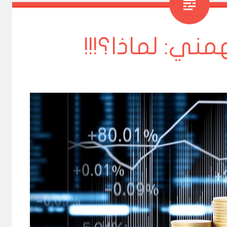
ني: لماذا؟!!!