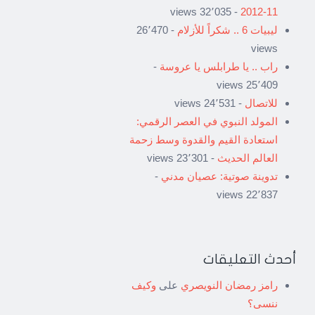
- 32٬035 views
11-2012
ليبيات 6 .. شكراً للأزلام
- 26٬470
views
راب .. يا طرابلس يا عروسة
-
25٬409 views
للاتصال
- 24٬531 views
المولد النبوي في العصر الرقمي:
استعادة القيم والقدوة وسط زحمة
العالم الحديث
- 23٬301 views
تدوينة صوتية: عصيان مدني
-
22٬837 views
أحدث التعليقات
رامز رمضان النويصري
على
وكيف
ننسى؟