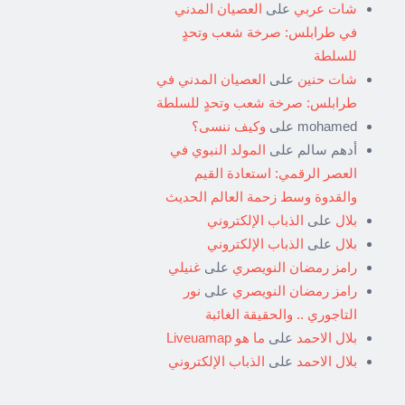
شات عربي
على
العصيان المدني
في طرابلس: صرخة شعب وتحدٍ
للسلطة
شات حنين
على
العصيان المدني في
طرابلس: صرخة شعب وتحدٍ للسلطة
mohamed
على
وكيف ننسى؟
أدهم سالم
على
المولد النبوي في
العصر الرقمي: استعادة القيم
والقدوة وسط زحمة العالم الحديث
بلال
على
الذباب الإلكتروني
بلال
على
الذباب الإلكتروني
رامز رمضان النويصري
على
غنيلي
رامز رمضان النويصري
على
نور
التاجوري .. والحقيقة الغائبة
بلال الاحمد
على
ما هو Liveuamap
بلال الاحمد
على
الذباب الإلكتروني