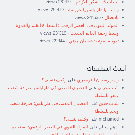
ليبيات 6 .. شكراً للأزلام
- 26٬474 views
راب .. يا طرابلس يا عروسة
- 25٬413 views
للاتصال
- 24٬535 views
المولد النبوي في العصر الرقمي: استعادة القيم والقدوة
وسط زحمة العالم الحديث
- 23٬318 views
تدوينة صوتية: عصيان مدني
- 22٬844 views
أحدث التعليقات
رامز رمضان النويصري
على
وكيف ننسى؟
شات عربي
على
العصيان المدني في طرابلس: صرخة شعب
وتحدٍ للسلطة
شات حنين
على
العصيان المدني في طرابلس: صرخة شعب
وتحدٍ للسلطة
mohamed
على
وكيف ننسى؟
أدهم سالم
على
المولد النبوي في العصر الرقمي: استعادة
القيم والقدوة وسط زحمة العالم الحديث