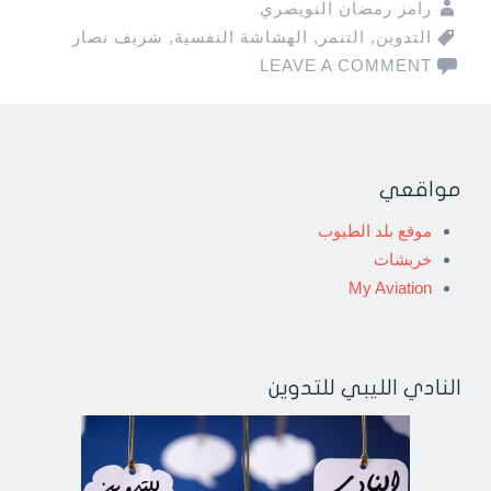
رامز رمضان النويصري
التدوين
,
التنمر
,
الهشاشة النفسية
,
شريف نصار
LEAVE A COMMENT
مواقعي
موقع بلد الطيوب
خربشات
My Aviation
النادي الليبي للتدوين