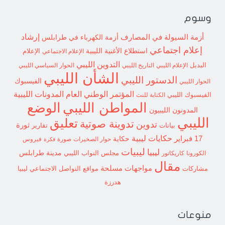
وسوم
إرشاد
أزمة السيولة في المصارف
أزمة الكهرباء في طرابلس
إعلام اجتماعي
استطلاع
الأغنية الليبية
الإعلام الاجتماعي
الإعلام
التدوين الليبي
البديل
الإعلام الليبي
التاريخ الليبي
الحوار السياسي الليبي
الشأن الليبي
الدستور الليبي
الفيسبوك
الحوار الليبي
المؤتمر الوطني العام
المدونات الليبية
الفيسبوك الليبي
الكتابة للنت
الوضع
المواطن الليبي
المدونون الليبيون
الليبي
تعليق
تدوينة صوتية
تدوين
ثورة
بيانات
تقارير
حكايات ليبية
17 فبراير
حكاية
حوار الصخيرات
صورة
فيروس
فكرة
ليبيات
ليبيا
مدينة طرابلس
مجلس النواب الليبي
الكورونا
كاريكاتور
مقال
مواجهات مسلحة
مشاركات
مواقع التواصل الاجتماعي ليبيا
هدرزة
منوعات