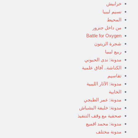
خرابيش
نسيم ليبيا
المحيط
من داخل جنزور
Battle for Oxygen
شجرة الزيتون
ربيع ليبيا
مدونة: ندى الحبوني
الكناشة.. آفاق علمية
تقاسيم
مدونة: الآثار الليبية
الخابية
مدونة: عمر الطبجي
مدونة: خليفة البشباش
صحفية مع وقف التنفيذ
مدونة: محمد اقميع
مدونة مختلف