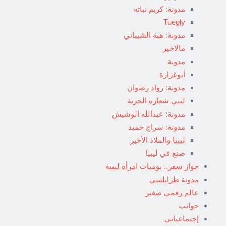
مدونة: كريم نباته
Tuegly
مدونة: هبة الشيباني
مالاخير
مدونة
أبوغرارة
مدونة: رواد رضوان
ليبي شعاره الحرية
مدونة: عبدالله الوشيش
مدونة: سراج حميد
ليبيا والملاذ الأخير
صنع في ليبيا
جواز سفر.. يوميات امرأة ليبية
مدونة طرابلسي
عالم رقمي صغير
جوانب
إجتماعياتي