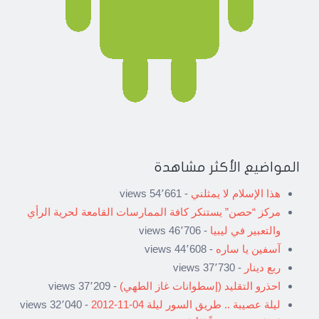
المواضيع الأكثر مشاهدة
هذا الإسلام لا يمثلني
- 54٬661 views
مركز “حصن” يستنكر كافة الممارسات القامعة لحرية الرأي
والتعبير في ليبيا
- 46٬706 views
آسفين يا ساره
- 44٬608 views
ربع دينار
- 37٬730 views
احذرو التقليد (إسطوانات غاز الطهي)
- 37٬209 views
ليلة عصيبة .. طريق السور ليلة 04-11-2012
- 32٬040 views