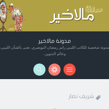
مدونة مالاخير
مدونة شخصية للكاتب الليبي رامز رمضان النويصري، تعنى بالشأن الليبي،
وعالم التدوين..
Widget
Searc
Men
شريف نصار