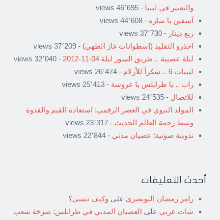
والتعبير في ليبيا
- 46٬695 views
آسفين يا ساره
- 44٬608 views
ربع دينار
- 37٬730 views
احذرو التقليد (إسطوانات غاز الطهي)
- 37٬209 views
ليلة عصيبة .. طريق السور ليلة 04-11-2012
- 32٬040 views
ليبيات 6 .. شكراً للأزلام
- 26٬474 views
راب .. يا طرابلس يا عروسة
- 25٬413 views
للاتصال
- 24٬535 views
المولد النبوي في العصر الرقمي: استعادة القيم والقدوة
وسط زحمة العالم الحديث
- 23٬317 views
تدوينة صوتية: عصيان مدني
- 22٬844 views
أحدث التعليقات
رامز رمضان النويصري
على
وكيف ننسى؟
شات عربي
على
العصيان المدني في طرابلس: صرخة شعب