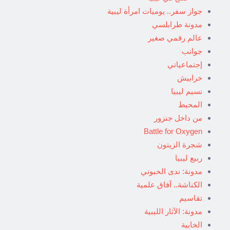
جواز سفر.. يوميات امرأة ليبية
مدونة طرابلسي
عالم رقمي صغير
جوانب
إجتماعياتي
خرابيش
نسيم ليبيا
المحيط
من داخل جنزور
Battle for Oxygen
شجرة الزيتون
ربيع ليبيا
مدونة: ندى الحبوني
الكناشة.. آفاق علمية
تقاسيم
مدونة: الآثار الليبية
الخابية