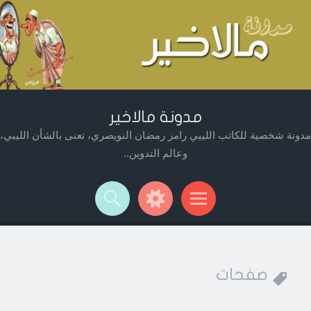
مدونة مالاخير
مدونة شخصية للكاتب الليبي رامز رمضان النويصري، تعنى بالشأن الليبي،
وعالم التدوين..
Widget
Searc
Men
صفحات