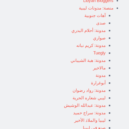
Libyan Bloggers
منصة: مدونات ليبية
آهات جنوبية
صدى
مدونة: أحلام البدري
صواري
مدونة: كريم نباته
Tuegly
مدونة: هبة الشيباني
مالاخير
مدونة
أبوغرارة
مدونة: رواد رضوان
ليبي شعاره الحرية
مدونة: عبدالله الوشيش
مدونة: سراج حميد
ليبيا والملاذ الأخير
صنع في ليبيا