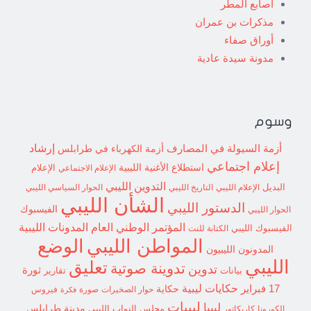
أصابع المطر
مذكرات بن عمران
أوراق صفاء
مدونة سيدة عادية
وسوم
إرشاد
أزمة السيولة في المصارف
أزمة الكهرباء في طرابلس
إعلام اجتماعي
استطلاع
الأغنية الليبية
الإعلام الاجتماعي
الإعلام
التدوين الليبي
البديل
الإعلام الليبي
التاريخ الليبي
الحوار السياسي الليبي
الشأن الليبي
الدستور الليبي
الفيسبوك
الحوار الليبي
المؤتمر الوطني العام
المدونات الليبية
الفيسبوك الليبي
الكتابة للنت
الوضع
المواطن الليبي
المدونون الليبيون
الليبي
تعليق
تدوينة صوتية
تدوين
ثورة
بيانات
تقارير
حكايات ليبية
17 فبراير
حكاية
حوار الصخيرات
صورة
فيروس
فكرة
ليبيات
ليبيا
مدينة طرابلس
مجلس النواب الليبي
الكورونا
كاريكاتور