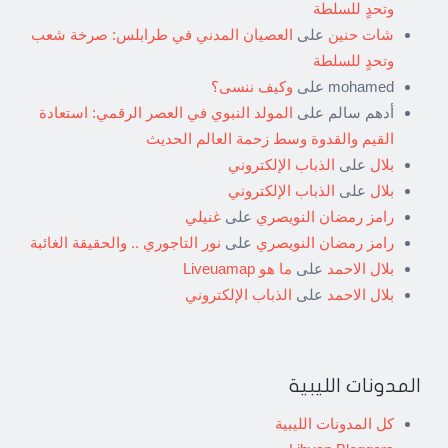
وتحدٍ للسلطة
شات حنين
على
العصيان المدني في طرابلس: صرخة شعب
وتحدٍ للسلطة
mohamed
على
وكيف ننسى؟
أدهم سالم
على
المولد النبوي في العصر الرقمي: استعادة
القيم والقدوة وسط زحمة العالم الحديث
بلال
على
الذباب الإلكتروني
بلال
على
الذباب الإلكتروني
رامز رمضان النويصري
على
غنيلي
رامز رمضان النويصري
على
نور التاجوري .. والحقيقة الغائبة
بلال الاحمد
على
ما هو Liveuamap
بلال الاحمد
على
الذباب الإلكتروني
المدونات الليبية
كل المدونات الليبية