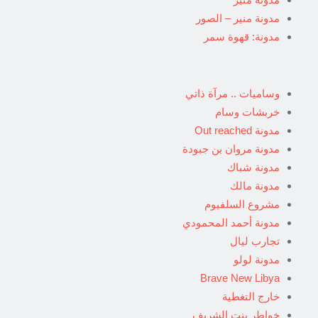
مدونة منير – الصور
مدونة: قهوة سمر
وساميات .. مرآة ذاتي
خربشات وسام
مدونة Out reached
مدونة مروان بن جبودة
مدونة شباك
مدونة مالك
مشروع السلفيوم
مدونة أحمد المحمودي
تجارب ليال
مدونة لولو
Brave New Libya
خارج التغطية
خواطر بنت الشريف