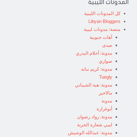
المدونات الليبية
كل المدونات الليبية
Libyan Bloggers
منصة: مدونات ليبية
آهات جنوبية
صدى
مدونة: أحلام البدري
صواري
مدونة: كريم نباته
Tuegly
مدونة: هبة الشيباني
مالاخير
مدونة
أبوغرارة
مدونة: رواد رضوان
ليبي شعاره الحرية
مدونة: عبدالله الوشيش