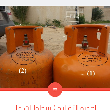
احذرو التقليد (إسطوانات غاز