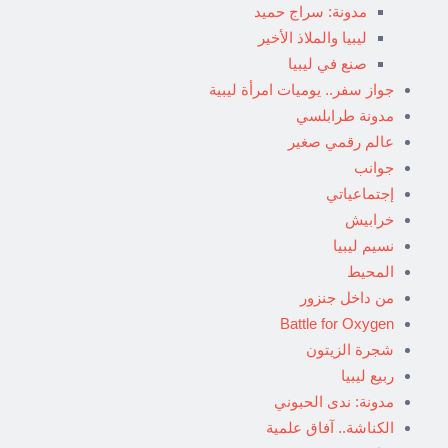
مدونة: سراج حميد
ليبيا والملاذ الأخير
صنع في ليبيا
جواز سفر.. يوميات امرأة ليبية
مدونة طرابلسي
عالم رقمي صغير
جوانب
إجتماعياتي
خرابيش
نسيم ليبيا
المحيط
من داخل جنزور
Battle for Oxygen
شجرة الزيتون
ربيع ليبيا
مدونة: ندى الحبوني
الكناشة.. آفاق علمية