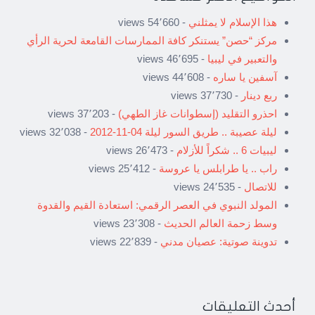
هذا الإسلام لا يمثلني
- 54٬660 views
مركز “حصن” يستنكر كافة الممارسات القامعة لحرية الرأي
والتعبير في ليبيا
- 46٬695 views
آسفين يا ساره
- 44٬608 views
ربع دينار
- 37٬730 views
احذرو التقليد (إسطوانات غاز الطهي)
- 37٬203 views
ليلة عصيبة .. طريق السور ليلة 04-11-2012
- 32٬038 views
ليبيات 6 .. شكراً للأزلام
- 26٬473 views
راب .. يا طرابلس يا عروسة
- 25٬412 views
للاتصال
- 24٬535 views
المولد النبوي في العصر الرقمي: استعادة القيم والقدوة
وسط زحمة العالم الحديث
- 23٬308 views
تدوينة صوتية: عصيان مدني
- 22٬839 views
أحدث التعليقات