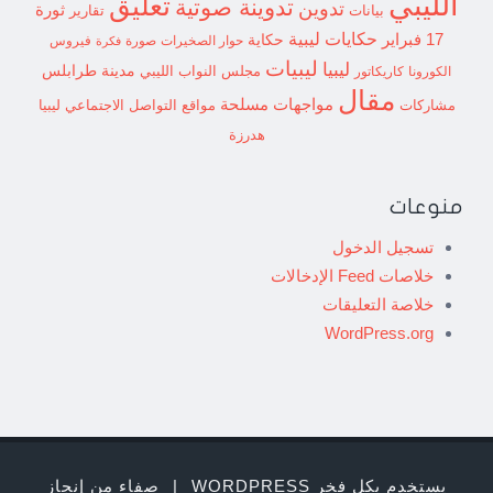
الليبي
تعليق
تدوينة صوتية
تدوين
ثورة
بيانات
تقارير
حكايات ليبية
17 فبراير
حكاية
حوار الصخيرات
صورة
فيروس
فكرة
ليبيات
ليبيا
مدينة طرابلس
مجلس النواب الليبي
الكورونا
كاريكاتور
مقال
مواجهات مسلحة
مشاركات
مواقع التواصل الاجتماعي ليبيا
هدرزة
منوعات
تسجيل الدخول
خلاصات Feed الإدخالات
خلاصة التعليقات
WordPress.org
يستخدم بكل فخر WORDPRESS
|
صفاء من إنجاز