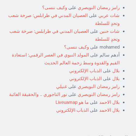
رامز رمضان النويصري
على
وكيف ننسى؟
شات عربي
على
العصيان المدني في طرابلس: صرخة شعب
وتحدٍ للسلطة
شات حنين
على
العصيان المدني في طرابلس: صرخة شعب
وتحدٍ للسلطة
mohamed
على
وكيف ننسى؟
أدهم سالم
على
المولد النبوي في العصر الرقمي: استعادة
القيم والقدوة وسط زحمة العالم الحديث
بلال
على
الذباب الإلكتروني
بلال
على
الذباب الإلكتروني
رامز رمضان النويصري
على
غنيلي
رامز رمضان النويصري
على
نور التاجوري .. والحقيقة الغائبة
بلال الاحمد
على
ما هو Liveuamap
بلال الاحمد
على
الذباب الإلكتروني