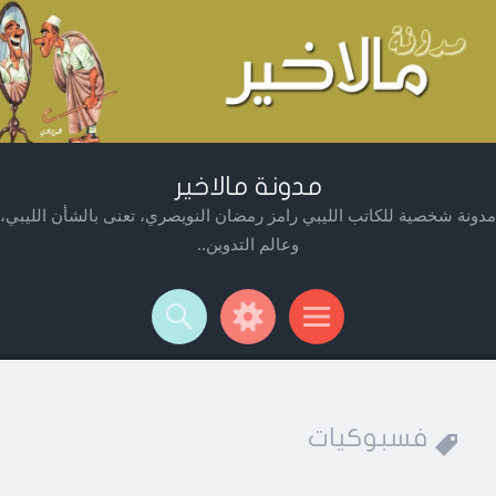
مدونة مالاخير
مدونة شخصية للكاتب الليبي رامز رمضان النويصري، تعنى بالشأن الليبي،
وعالم التدوين..
Widget
Searc
Men
فسبوكيات