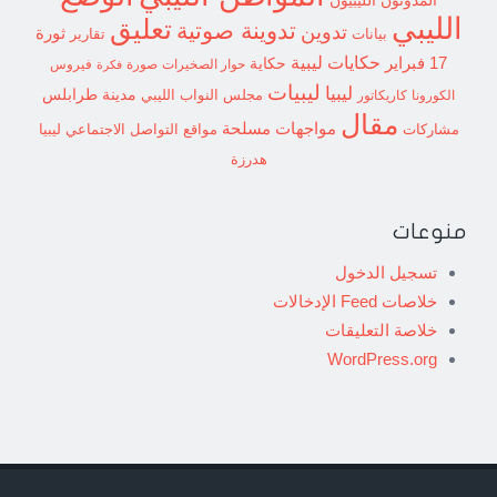
المدونون الليبيون
الليبي
تعليق
تدوينة صوتية
تدوين
ثورة
بيانات
تقارير
حكايات ليبية
17 فبراير
حكاية
حوار الصخيرات
صورة
فيروس
فكرة
ليبيات
ليبيا
مدينة طرابلس
مجلس النواب الليبي
الكورونا
كاريكاتور
مقال
مواجهات مسلحة
مشاركات
مواقع التواصل الاجتماعي ليبيا
هدرزة
منوعات
تسجيل الدخول
خلاصات Feed الإدخالات
خلاصة التعليقات
WordPress.org