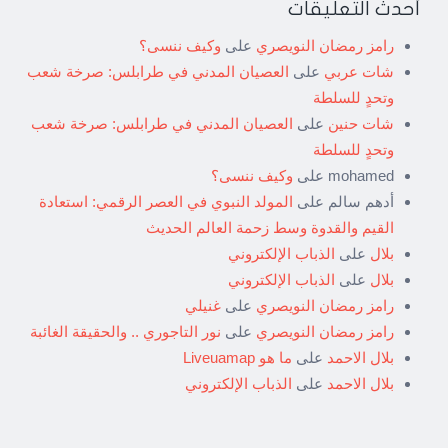
أحدث التعليقات
رامز رمضان النويصري
على
وكيف ننسى؟
شات عربي
على
العصيان المدني في طرابلس: صرخة شعب
وتحدٍ للسلطة
شات حنين
على
العصيان المدني في طرابلس: صرخة شعب
وتحدٍ للسلطة
mohamed
على
وكيف ننسى؟
أدهم سالم
على
المولد النبوي في العصر الرقمي: استعادة
القيم والقدوة وسط زحمة العالم الحديث
بلال
على
الذباب الإلكتروني
بلال
على
الذباب الإلكتروني
رامز رمضان النويصري
على
غنيلي
رامز رمضان النويصري
على
نور التاجوري .. والحقيقة الغائبة
بلال الاحمد
على
ما هو Liveuamap
بلال الاحمد
على
الذباب الإلكتروني