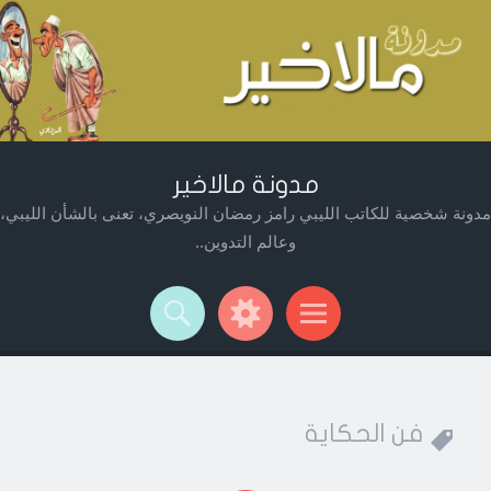
مدونة مالاخير
مدونة شخصية للكاتب الليبي رامز رمضان النويصري، تعنى بالشأن الليبي،
وعالم التدوين..
Widget
Searc
Men
فن الحكاية