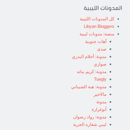
المدونات الليبية
كل المدونات الليبية
Libyan Bloggers
منصة: مدونات ليبية
آهات جنوبية
صدى
مدونة: أحلام البدري
صواري
مدونة: كريم نباته
Tuegly
مدونة: هبة الشيباني
مالاخير
مدونة
أبوغرارة
مدونة: رواد رضوان
ليبي شعاره الحرية