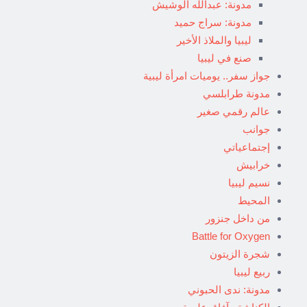
مدونة: عبدالله الوشيش
مدونة: سراج حميد
ليبيا والملاذ الأخير
صنع في ليبيا
جواز سفر.. يوميات امرأة ليبية
مدونة طرابلسي
عالم رقمي صغير
جوانب
إجتماعياتي
خرابيش
نسيم ليبيا
المحيط
من داخل جنزور
Battle for Oxygen
شجرة الزيتون
ربيع ليبيا
مدونة: ندى الحبوني