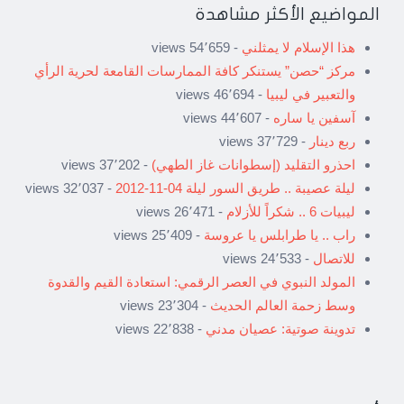
المواضيع الأكثر مشاهدة
هذا الإسلام لا يمثلني
- 54٬659 views
مركز “حصن” يستنكر كافة الممارسات القامعة لحرية الرأي
والتعبير في ليبيا
- 46٬694 views
آسفين يا ساره
- 44٬607 views
ربع دينار
- 37٬729 views
احذرو التقليد (إسطوانات غاز الطهي)
- 37٬202 views
ليلة عصيبة .. طريق السور ليلة 04-11-2012
- 32٬037 views
ليبيات 6 .. شكراً للأزلام
- 26٬471 views
راب .. يا طرابلس يا عروسة
- 25٬409 views
للاتصال
- 24٬533 views
المولد النبوي في العصر الرقمي: استعادة القيم والقدوة
وسط زحمة العالم الحديث
- 23٬304 views
تدوينة صوتية: عصيان مدني
- 22٬838 views