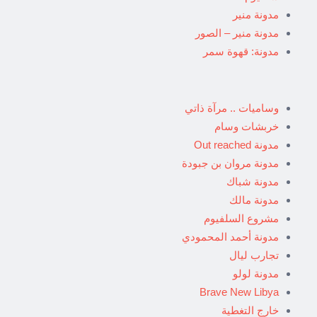
مدونة منير
مدونة منير – الصور
مدونة: قهوة سمر
وساميات .. مرآة ذاتي
خربشات وسام
مدونة Out reached
مدونة مروان بن جبودة
مدونة شباك
مدونة مالك
مشروع السلفيوم
مدونة أحمد المحمودي
تجارب ليال
مدونة لولو
Brave New Libya
خارج التغطية