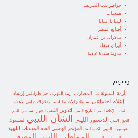
خواطر بنت الشريف
همسات
ليبيا يا امنايا
أصابع المطر
مذكرات بن عمران
أوراق صفاء
مدونة سيدة عادية
وسوم
إرشاد
أزمة السيولة في المصارف
أزمة الكهرباء في طرابلس
إعلام اجتماعي
استطلاع
الأغنية الليبية
الإعلام الاجتماعي
الإعلام
التدوين الليبي
البديل
الإعلام الليبي
التاريخ الليبي
الحوار السياسي الليبي
الشأن الليبي
الدستور الليبي
الفيسبوك
الحوار الليبي
المؤتمر الوطني العام
المدونات الليبية
الفيسبوك الليبي
الكتابة للنت
الوضع
المواطن الليبي