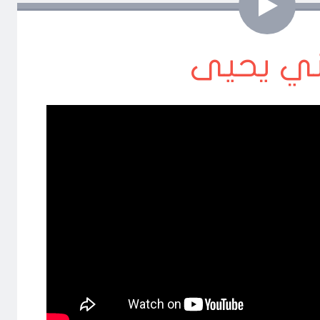
فيديو
ني يحيى