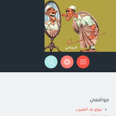
مواقعي
موقع بلد الطيوب
خربشات