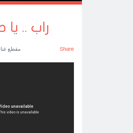
راب .. يا
Share
مقطع غنائي لـ(Murad Leo) ي