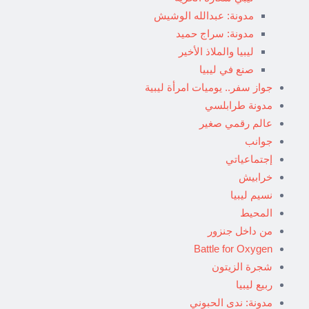
مدونة: عبدالله الوشيش
مدونة: سراج حميد
ليبيا والملاذ الأخير
صنع في ليبيا
جواز سفر.. يوميات امرأة ليبية
مدونة طرابلسي
عالم رقمي صغير
جوانب
إجتماعياتي
خرابيش
نسيم ليبيا
المحيط
من داخل جنزور
Battle for Oxygen
شجرة الزيتون
ربيع ليبيا
مدونة: ندى الحبوني