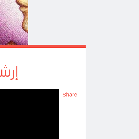
إرشا
Share