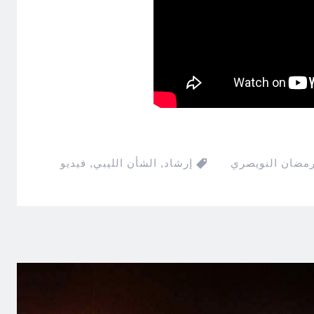
رمضان النويصري
إرشاد
,
الشأن الليبي
,
فيديو