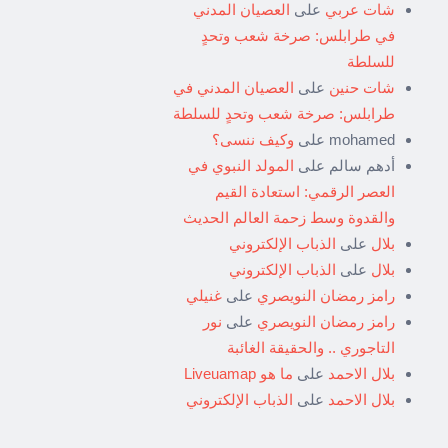
شات عربي
على
العصيان المدني
في طرابلس: صرخة شعب وتحدٍ
للسلطة
شات حنين
على
العصيان المدني في
طرابلس: صرخة شعب وتحدٍ للسلطة
mohamed
على
وكيف ننسى؟
أدهم سالم
على
المولد النبوي في
العصر الرقمي: استعادة القيم
والقدوة وسط زحمة العالم الحديث
بلال
على
الذباب الإلكتروني
بلال
على
الذباب الإلكتروني
رامز رمضان النويصري
على
غنيلي
رامز رمضان النويصري
على
نور
التاجوري .. والحقيقة الغائبة
بلال الاحمد
على
ما هو Liveuamap
بلال الاحمد
على
الذباب الإلكتروني