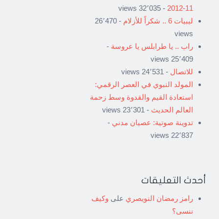
- 32٬035 views
11-2012
ليبيات 6 .. شكراً للأزلام
- 26٬470
views
راب .. يا طرابلس يا عروسة
-
25٬409 views
للاتصال
- 24٬531 views
المولد النبوي في العصر الرقمي:
استعادة القيم والقدوة وسط زحمة
العالم الحديث
- 23٬301 views
تدوينة صوتية: عصيان مدني
-
22٬837 views
أحدث التعليقات
رامز رمضان النويصري
على
وكيف
ننسى؟