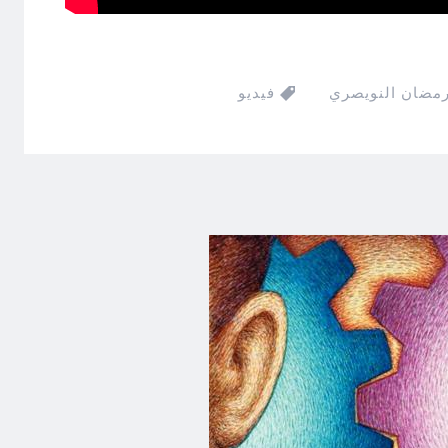
رمضان النويصري
فيديو