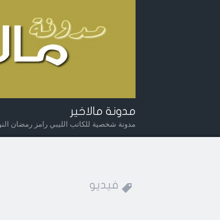
مدونة مالاخير
مدونة شخصية للكاتب الليبي رامز رمضان النوي
Widget
Searc
Men
فيديو