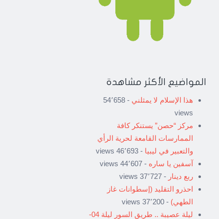
المواضيع الأكثر مشاهدة
هذا الإسلام لا يمثلني
- 54٬658
views
مركز “حصن” يستنكر كافة
الممارسات القامعة لحرية الرأي
والتعبير في ليبيا
- 46٬693 views
آسفين يا ساره
- 44٬607 views
ربع دينار
- 37٬727 views
احذرو التقليد (إسطوانات غاز
الطهي)
- 37٬200 views
ليلة عصيبة .. طريق السور ليلة 04-