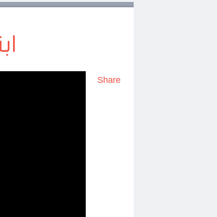
اب
Share