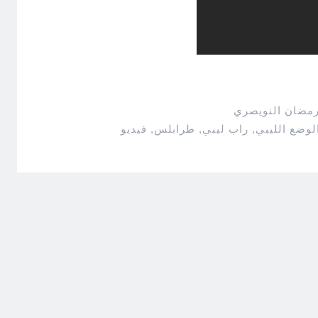
رمضان النويصري
لوضع الليبي
,
راب ليبي
,
طرابلس
,
فيديو