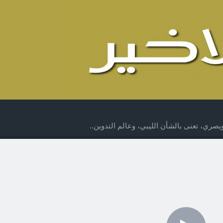
صري، تعنى بالشأن الليبي، وعالم التدوين..