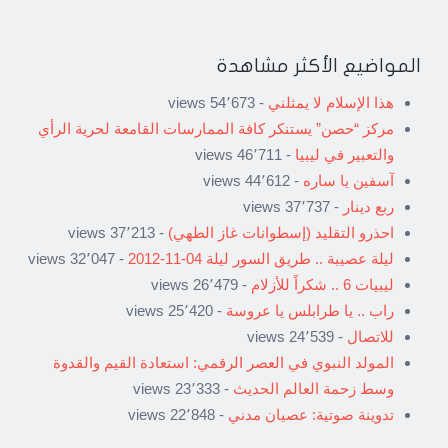
المواضيع الأكثر مشاهدة
هذا الإسلام لا يمثلني
- 54٬673 views
مركز “حصن” يستنكر كافة الممارسات القامعة لحرية الرأي
والتعبير في ليبيا
- 46٬711 views
آسفين يا ساره
- 44٬612 views
ربع دينار
- 37٬737 views
احذرو التقليد (إسطوانات غاز الطهي)
- 37٬213 views
ليلة عصيبة .. طريق السور ليلة 04-11-2012
- 32٬047 views
ليبيات 6 .. شكراً للأزلام
- 26٬479 views
راب .. يا طرابلس يا عروسة
- 25٬420 views
للاتصال
- 24٬539 views
المولد النبوي في العصر الرقمي: استعادة القيم والقدوة
وسط زحمة العالم الحديث
- 23٬333 views
تدوينة صوتية: عصيان مدني
- 22٬848 views