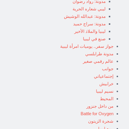
مدونة: رواد رضوان
ليبي شعاره الحرية
مدونة: عبدالله الوشيش
مدونة: سراج حميد
ليبيا والملاذ الأخير
صنع في ليبيا
جواز سفر.. يوميات امرأة ليبية
مدونة طرابلسي
عالم رقمي صغير
جوانب
إجتماعياتي
خرابيش
نسيم ليبيا
المحيط
من داخل جنزور
Battle for Oxygen
شجرة الزيتون
ربيع ليبيا