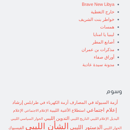
Brave New Libya
خارج التغطية
خواطر بنت الشريف
همسات
ليبيا يا امنايا
أصابع المطر
مذكرات بن عمران
أوراق صفاء
مدونة سيدة عادية
وسوم
إرشاد
أزمة السيولة في المصارف
أزمة الكهرباء في طرابلس
إعلام اجتماعي
استطلاع
الأغنية الليبية
الإعلام الاجتماعي
الإعلام
التدوين الليبي
البديل
الإعلام الليبي
التاريخ الليبي
الحوار السياسي الليبي
الشأن الليبي
الدستور الليبي
الفيسبوك
الحوار الليبي