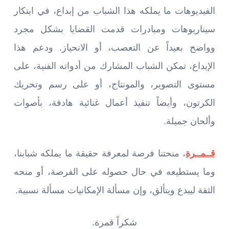
الفيديوهات ما يملكه هذا الشباب من إبداع، في ابتكار
سيناريوهات ومبادرات قدمت القضايا بشكل مجرد
وواضح بعيداً عن التعصب، أو الانحياز. ودعم هذا
الإبداع، تمكن الشباب المشارك من أدواته الفنية، على
مستوى التصوير، والمونتاج، أو على رسم وتحريك
الكرتون، وأيضاً تنفيذ أعمال غنائية هادفة، بأصوات
وألحان جميلة.
قــمــرة
، منحتنا فرصة لمعرفة حقيقة ما يملكه شبابنا،
وما يستطيعه في حال حصوله على الفرصة، أو منحه
الثقة ليبدع ويتألق، وإن مسألة الإمكانيات مسألة نسبية.
شكراً قمرة.