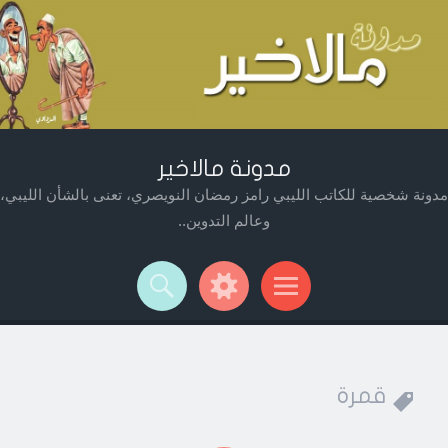
مدونة مالاخير
مدونة شخصية للكاتب الليبي رامز رمضان النويصري، تعنى بالشأن الليبي،
وعالم التدوين..
Widget
Searc
Men
قمرة