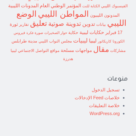
المؤتمر الوطني العام
المدونات الليبية
الفيسبوك الليبي
الكتابة للنت
الوضع
المواطن الليبي
المدونون الليبيون
الليبي
تعليق
تدوينة صوتية
تدوين
ثورة
بيانات
تقارير
حكايات ليبية
17 فبراير
حكاية
حوار الصخيرات
صورة
فيروس
فكرة
ليبيات
ليبيا
مدينة طرابلس
مجلس النواب الليبي
الكورونا
كاريكاتور
مقال
مواجهات مسلحة
مشاركات
مواقع التواصل الاجتماعي ليبيا
هدرزة
منوعات
تسجيل الدخول
خلاصات Feed الإدخالات
خلاصة التعليقات
WordPress.org