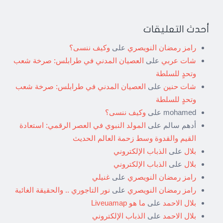
أحدث التعليقات
رامز رمضان النويصري
على
وكيف ننسى؟
شات عربي
على
العصيان المدني في طرابلس: صرخة شعب
وتحدٍ للسلطة
شات حنين
على
العصيان المدني في طرابلس: صرخة شعب
وتحدٍ للسلطة
mohamed
على
وكيف ننسى؟
أدهم سالم
على
المولد النبوي في العصر الرقمي: استعادة
القيم والقدوة وسط زحمة العالم الحديث
بلال
على
الذباب الإلكتروني
بلال
على
الذباب الإلكتروني
رامز رمضان النويصري
على
غنيلي
رامز رمضان النويصري
على
نور التاجوري .. والحقيقة الغائبة
بلال الاحمد
على
ما هو Liveuamap
بلال الاحمد
على
الذباب الإلكتروني