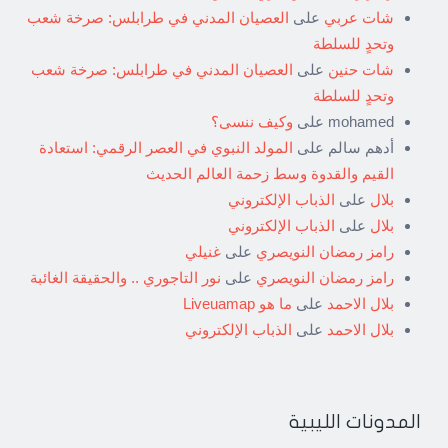
شات عربي
على
العصيان المدني في طرابلس: صرخة شعب
وتحدٍ للسلطة
شات حنين
على
العصيان المدني في طرابلس: صرخة شعب
وتحدٍ للسلطة
mohamed
على
وكيف ننسى؟
أدهم سالم
على
المولد النبوي في العصر الرقمي: استعادة
القيم والقدوة وسط زحمة العالم الحديث
بلال
على
الذباب الإلكتروني
بلال
على
الذباب الإلكتروني
رامز رمضان النويصري
على
غنيلي
رامز رمضان النويصري
على
نور التاجوري .. والحقيقة الغائبة
بلال الاحمد
على
ما هو Liveuamap
بلال الاحمد
على
الذباب الإلكتروني
المدونات الليبية