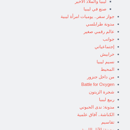
ليبيا والملاذ الأخير
صنع في ليبيا
جواز سفر.. يوميات امرأة ليبية
مدونة طرابلسي
عالم رقمي صغير
جوانب
إجتماعياتي
خرابيش
نسيم ليبيا
المحيط
من داخل جنزور
Battle for Oxygen
شجرة الزيتون
ربيع ليبيا
مدونة: ندى الحبوني
الكناشة.. آفاق علمية
تقاسيم
مدونة: الآثار الليبية