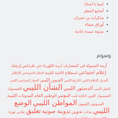
ليبيا يا امنايا
أصابع المطر
مذكرات بن عمران
أوراق صفاء
مدونة سيدة عادية
وسوم
إرشاد
أزمة السيولة في المصارف
أزمة الكهرباء في طرابلس
إعلام اجتماعي
استطلاع
الأغنية الليبية
الإعلام الاجتماعي
الإعلام
التدوين الليبي
البديل
الإعلام الليبي
التاريخ الليبي
الحوار السياسي الليبي
الشأن الليبي
الدستور الليبي
الفيسبوك
الحوار الليبي
المؤتمر الوطني العام
المدونات الليبية
الفيسبوك الليبي
الكتابة للنت
الوضع
المواطن الليبي
المدونون الليبيون
الليبي
تعليق
تدوينة صوتية
تدوين
ثورة
بيانات
تقارير