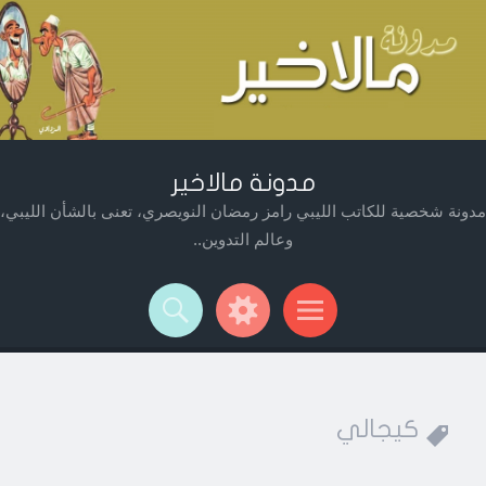
مدونة مالاخير
مدونة شخصية للكاتب الليبي رامز رمضان النويصري، تعنى بالشأن الليبي،
وعالم التدوين..
Widget
Searc
Men
كيجالي