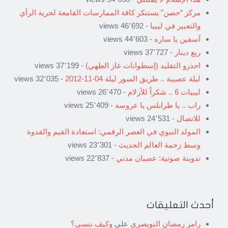
مركز “حصن” يستنكر كافة الممارسات القامعة لحرية الرأي
والتعبير في ليبيا
- 46٬692 views
آسفين يا ساره
- 44٬603 views
ربع دينار
- 37٬727 views
احذرو التقليد (إسطوانات غاز الطهي)
- 37٬199 views
ليلة عصيبة .. طريق السور ليلة 04-11-2012
- 32٬035 views
ليبيات 6 .. شكراً للأزلام
- 26٬470 views
راب .. يا طرابلس يا عروسة
- 25٬409 views
للاتصال
- 24٬531 views
المولد النبوي في العصر الرقمي: استعادة القيم والقدوة
وسط زحمة العالم الحديث
- 23٬301 views
تدوينة صوتية: عصيان مدني
- 22٬837 views
أحدث التعليقات
رامز رمضان النويصري
على
وكيف ننسى؟