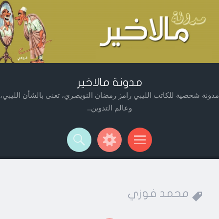
مدونة مالاخير
مدونة شخصية للكاتب الليبي رامز رمضان النويصري، تعنى بالشأن الليبي،
وعالم التدوين..
Widget
Searc
Men
محمد فوزي