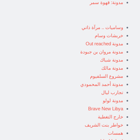
مدونة: قهوة سمر
وساميات .. مرآة ذاتي
خربشات وسام
مدونة Out reached
مدونة مروان بن جبودة
مدونة شباك
مدونة مالك
مشروع السلفيوم
مدونة أحمد المحمودي
تجارب ليال
مدونة لولو
Brave New Libya
خارج التغطية
خواطر بنت الشريف
همسات