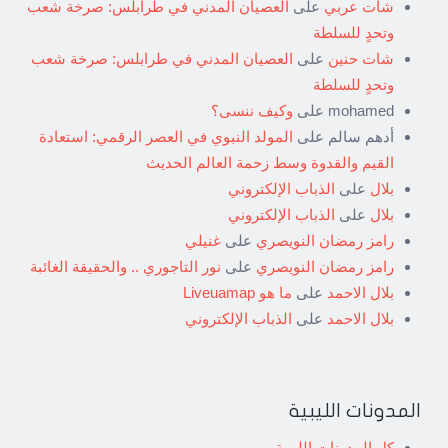
شات عربي
على
العصيان المدني في طرابلس: صرخة شعب
وتحدٍ للسلطة
شات حنين
على
العصيان المدني في طرابلس: صرخة شعب
وتحدٍ للسلطة
mohamed
على
وكيف ننسى؟
أدهم سالم
على
المولد النبوي في العصر الرقمي: استعادة
القيم والقدوة وسط زحمة العالم الحديث
بلال
على
الذباب الإلكتروني
بلال
على
الذباب الإلكتروني
رامز رمضان النويصري
على
غنيلي
رامز رمضان النويصري
على
نور التاجوري .. والحقيقة الغائبة
بلال الاحمد
على
ما هو Liveuamap
بلال الاحمد
على
الذباب الإلكتروني
المدونات الليبية
كل المدونات الليبية