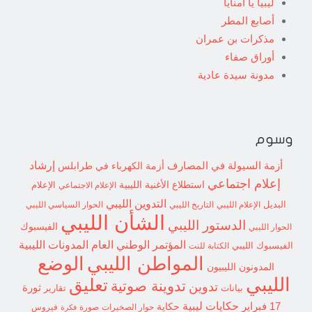
ليبيا يا امنايا
أصابع المطر
مذكرات بن عمران
أوراق صفاء
مدونة سيدة عادية
وسوم
إرشاد
أزمة السيولة في المصارف
أزمة الكهرباء في طرابلس
إعلام اجتماعي
استطلاع
الأغنية الليبية
الإعلام الاجتماعي
الإعلام
التدوين الليبي
البديل
الإعلام الليبي
التاريخ الليبي
الحوار السياسي الليبي
الشأن الليبي
الدستور الليبي
الفيسبوك
الحوار الليبي
المؤتمر الوطني العام
المدونات الليبية
الفيسبوك الليبي
الكتابة للنت
الوضع
المواطن الليبي
المدونون الليبيون
الليبي
تعليق
تدوينة صوتية
تدوين
ثورة
بيانات
تقارير
حكايات ليبية
17 فبراير
حكاية
حوار الصخيرات
صورة
فيروس
فكرة