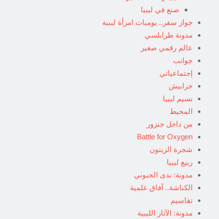
صنع في ليبيا
جواز سفر.. يوميات امرأة ليبية
مدونة طرابلسي
عالم رقمي صغير
جوانب
إجتماعياتي
خرابيش
نسيم ليبيا
المحيط
من داخل جنزور
Battle for Oxygen
شجرة الزيتون
ربيع ليبيا
مدونة: ندى الحبوني
الكناشة.. آفاق علمية
تقاسيم
مدونة: الآثار الليبية