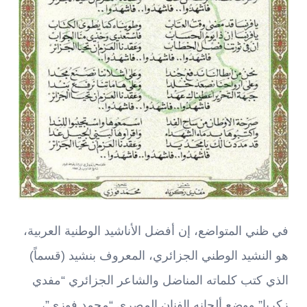
في ظني المتواضع، إن أفضل الأناشيد الوطنية العربية،
هو النشيد الوطني الجزائري، المعروف بنشيد (قسماً)
الذي كتب كلماته المناضل والشاعر الجزائري “مفدي
زكريا” ووضع ألحانه الفنان المصري “محمد فوزي”،