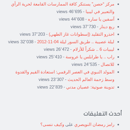
مركز “حصن” يستنكر كافة الممارسات القامعة لحرية الرأي
والتعبير في ليبيا
- 46٬695 views
آسفين يا ساره
- 44٬608 views
ربع دينار
- 37٬730 views
احذرو التقليد (إسطوانات غاز الطهي)
- 37٬203 views
ليلة عصيبة .. طريق السور ليلة 04-11-2012
- 32٬038 views
ليبيات 6 .. شكراً للأزلام
- 26٬472 views
راب .. يا طرابلس يا عروسة
- 25٬410 views
للاتصال
- 24٬535 views
المولد النبوي في العصر الرقمي: استعادة القيم والقدوة
وسط زحمة العالم الحديث
- 23٬307 views
تدوينة صوتية: عصيان مدني
- 22٬839 views
أحدث التعليقات
رامز رمضان النويصري
على
وكيف ننسى؟