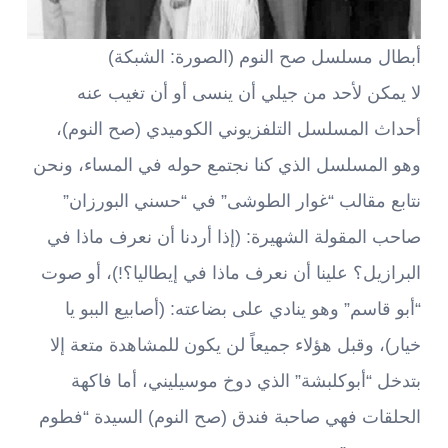
أبطال مسلسل صح النوم (الصورة: الشبكة)
لا يمكن لأحد من جيلي أن ينسى أو أن تغيب عنه
أحداث المسلسل التلفزيوني الكوميدي (صح النوم)،
وهو المسلسل الذي كنا نجتمع حوله في المساء، ونحن
نتابع مقالب “غوار الطوشى” في “حسني البورزان”
صاحب المقولة الشهيرة: (إذا أردنا أن نعرف ماذا في
البرازيل؟ علينا أن نعرف ماذا في إيطاليا؟!)، أو صوت
“أبو قاسم” وهو ينادي على بضاعته: (أصابيع الببو يا
خيار)، وقبل هؤلاء جميعاً لن يكون للمشاهدة متعة إلا
بتدخل “أبوكلبشة” الذي دوخ موسيليني، أما فاكهة
الحلقات فهي صاحبة فندق (صح النوم) السيدة “فطوم