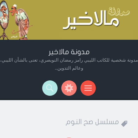
مدونة مالاخير
مدونة شخصية للكاتب الليبي رامز رمضان النويصري، تعنى بالشأن الليبي،
وعالم التدوين..
Widget
Searc
Men
مسلسل صح النوم