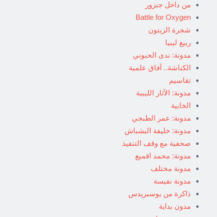
من داخل جنزور
Battle for Oxygen
شجرة الزيتون
ربيع ليبيا
مدونة: ندى الحبوني
الكناشة.. آفاق علمية
تقاسيم
مدونة: الآثار الليبية
الخابية
مدونة: عمر الطبجي
مدونة: خليفة البشباش
صحفية مع وقف التنفيذ
مدونة: محمد اقميع
مدونة مختلف
مدونة نفيسة
ذاكرة من يوسبريدس
مدون بداية