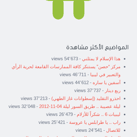
المواضيع الأكثر مشاهدة
هذا الإسلام لا يمثلني
- 54٬673 views
مركز “حصن” يستنكر كافة الممارسات القامعة لحرية الرأي
والتعبير في ليبيا
- 46٬711 views
آسفين يا ساره
- 44٬612 views
ربع دينار
- 37٬737 views
احذرو التقليد (إسطوانات غاز الطهي)
- 37٬213 views
ليلة عصيبة .. طريق السور ليلة 04-11-2012
- 32٬048 views
ليبيات 6 .. شكراً للأزلام
- 26٬479 views
راب .. يا طرابلس يا عروسة
- 25٬421 views
للاتصال
- 24٬541 views