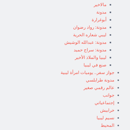
مالاخير
مدونة
أبوغرارة
مدونة: رواد رضوان
ليبي شعاره الحرية
مدونة: عبدالله الوشيش
مدونة: سراج حميد
ليبيا والملاذ الأخير
صنع في ليبيا
جواز سفر.. يوميات امرأة ليبية
مدونة طرابلسي
عالم رقمي صغير
جوانب
إجتماعياتي
خرابيش
نسيم ليبيا
المحيط