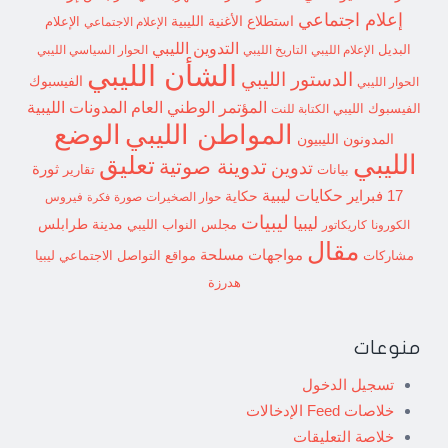
إعلام اجتماعي
استطلاع
الأغنية الليبية
الإعلام الاجتماعي
الإعلام
التدوين الليبي
البديل
الإعلام الليبي
التاريخ الليبي
الحوار السياسي الليبي
الشأن الليبي
الدستور الليبي
الفيسبوك
الحوار الليبي
المؤتمر الوطني العام
المدونات الليبية
الفيسبوك الليبي
الكتابة للنت
الوضع
المواطن الليبي
المدونون الليبيون
الليبي
تعليق
تدوينة صوتية
تدوين
ثورة
بيانات
تقارير
حكايات ليبية
17 فبراير
حكاية
حوار الصخيرات
صورة
فيروس
فكرة
ليبيات
ليبيا
مدينة طرابلس
مجلس النواب الليبي
الكورونا
كاريكاتور
مقال
مواجهات مسلحة
مشاركات
مواقع التواصل الاجتماعي ليبيا
هدرزة
منوعات
تسجيل الدخول
خلاصات Feed الإدخالات
خلاصة التعليقات