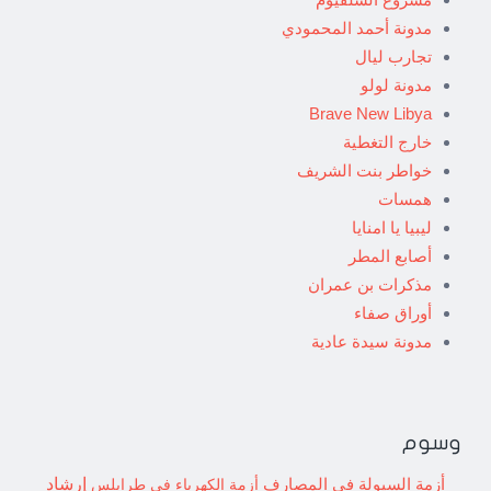
مدونة أحمد المحمودي
تجارب ليال
مدونة لولو
Brave New Libya
خارج التغطية
خواطر بنت الشريف
همسات
ليبيا يا امنايا
أصابع المطر
مذكرات بن عمران
أوراق صفاء
مدونة سيدة عادية
وسوم
إرشاد
أزمة السيولة في المصارف
أزمة الكهرباء في طرابلس