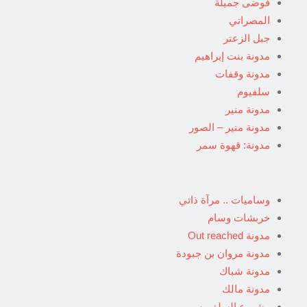
فوضى جميلة
المصراتي
جبل الزعتر
مدونة بنت إبراهيم
مدونة وقفات
سلفيوم
مدونة منير
مدونة منير – الصور
مدونة: قهوة سمر
وساميات .. مرآة ذاتي
خربشات وسام
مدونة Out reached
مدونة مروان بن جبودة
مدونة شباك
مدونة مالك
مشروع السلفيوم