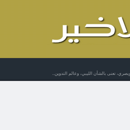
صري، تعنى بالشأن الليبي، وعالم التدوين..