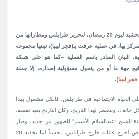
فيسبوك
الكل في طرابلس كان مشغولاً بالتحشيد ليوم 20 رمضان، لتحرير طرابلس ومطاراتها من
كز بها، في عملية عرفت بـ(فجر ليبيا)، تبنتها مجموعة
ة. البيان الصادر باسم العملية –كما هو على شبكة
قيع جهة ما أو من يتحول مسؤولية إصداره، إلا جملة
فجر ليبيا
).
ى الحياة الاجتماعية في طرابلس، فالكل مشغول بهذا
في 20 رمضان، الكل خائف، ويتحضر لهذا التاريخ، وكأن التاريخ يعيد نفسه،
ة الشيخ “عبدالسلام الأسمر” للظهور من جديد، وصار
الكل يرددها، أعرف أكثر من شخص أخرج عائلته خارج طرابلس، تحسباً لما يخفيه 20