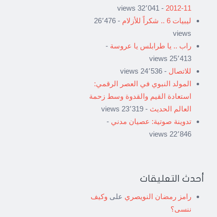
- 32٬041 views
11-2012
ليبيات 6 .. شكراً للأزلام
- 26٬476
views
راب .. يا طرابلس يا عروسة
-
25٬413 views
للاتصال
- 24٬536 views
المولد النبوي في العصر الرقمي:
استعادة القيم والقدوة وسط زحمة
العالم الحديث
- 23٬319 views
تدوينة صوتية: عصيان مدني
-
22٬846 views
أحدث التعليقات
رامز رمضان النويصري
على
وكيف
ننسى؟