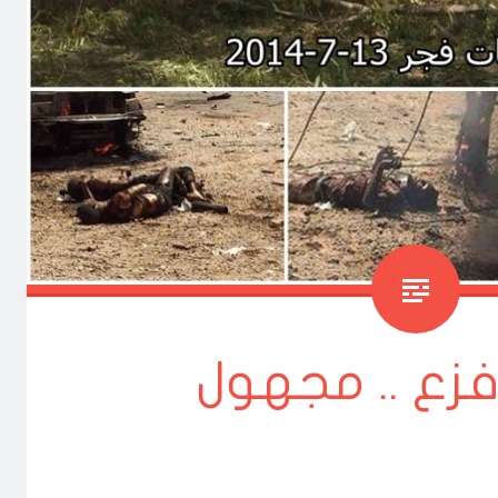
 فزع .. مجهول