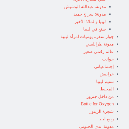
مدونة: عبدالله الوشيش
مدونة: سراج حميد
ليبيا والملاذ الأخير
صنع في ليبيا
جواز سفر.. يوميات امرأة ليبية
مدونة طرابلسي
عالم رقمي صغير
جوانب
إجتماعياتي
خرابيش
نسيم ليبيا
المحيط
من داخل جنزور
Battle for Oxygen
شجرة الزيتون
ربيع ليبيا
مدونة: ندى الحبوني