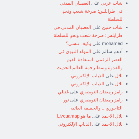
شات عربي
على
العصيان المدني
في طرابلس: صرخة شعب وتحدٍ
للسلطة
شات حنين
على
العصيان المدني في
طرابلس: صرخة شعب وتحدٍ للسلطة
mohamed
على
وكيف ننسى؟
أدهم سالم
على
المولد النبوي في
العصر الرقمي: استعادة القيم
والقدوة وسط زحمة العالم الحديث
بلال
على
الذباب الإلكتروني
بلال
على
الذباب الإلكتروني
رامز رمضان النويصري
على
غنيلي
رامز رمضان النويصري
على
نور
التاجوري .. والحقيقة الغائبة
بلال الاحمد
على
ما هو Liveuamap
بلال الاحمد
على
الذباب الإلكتروني