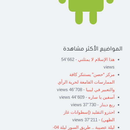
المواضيع الأكثر مشاهدة
هذا الإسلام لا يمثلني
- 54٬662
views
مركز “حصن” يستنكر كافة
الممارسات القامعة لحرية الرأي
والتعبير في ليبيا
- 46٬708 views
آسفين يا ساره
- 44٬609 views
ربع دينار
- 37٬730 views
احذرو التقليد (إسطوانات غاز
الطهي)
- 37٬211 views
ليلة عصيبة .. طريق السور ليلة 04-