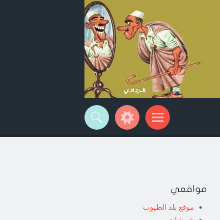
مواقعي
موقع بلد الطيوب
خربشات