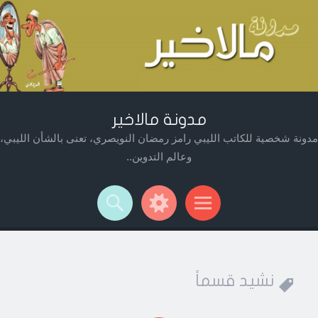
مدونة مالاخير
مدونة شخصية للكاتب الليبي رامز رمضان النويصري، تعنى بالشأن الليبي،
وعالم التدوين..
Widget
Searc
Men
نشيد قسماً