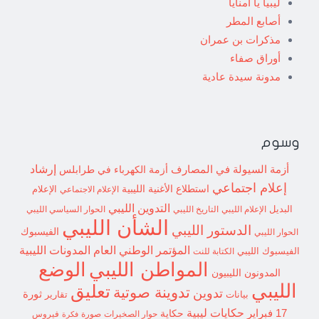
ليبيا يا امنايا
أصابع المطر
مذكرات بن عمران
أوراق صفاء
مدونة سيدة عادية
وسوم
إرشاد
أزمة السيولة في المصارف
أزمة الكهرباء في طرابلس
إعلام اجتماعي
استطلاع
الأغنية الليبية
الإعلام الاجتماعي
الإعلام
التدوين الليبي
البديل
الإعلام الليبي
التاريخ الليبي
الحوار السياسي الليبي
الشأن الليبي
الدستور الليبي
الفيسبوك
الحوار الليبي
المؤتمر الوطني العام
المدونات الليبية
الفيسبوك الليبي
الكتابة للنت
الوضع
المواطن الليبي
المدونون الليبيون
الليبي
تعليق
تدوينة صوتية
تدوين
ثورة
بيانات
تقارير
حكايات ليبية
17 فبراير
حكاية
حوار الصخيرات
صورة
فيروس
فكرة