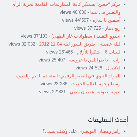
مركز “حصن” يستنكر كافة الممارسات القامعة لحرية الرأي
والتعبير في ليبيا
- 46٬686 views
آسفين يا ساره
- 44٬597 views
ربع دينار
- 37٬725 views
احذرو التقليد (إسطوانات غاز الطهي)
- 37٬193 views
ليلة عصيبة .. طريق السور ليلة 04-11-2012
- 32٬032 views
ليبيات 6 .. شكراً للأزلام
- 26٬466 views
راب .. يا طرابلس يا عروسة
- 25٬407 views
للاتصال
- 24٬528 views
المولد النبوي في العصر الرقمي: استعادة القيم والقدوة
وسط زحمة العالم الحديث
- 23٬286 views
تدوينة صوتية: عصيان مدني
- 22٬821 views
أحدث التعليقات
رامز رمضان النويصري
على
وكيف ننسى؟