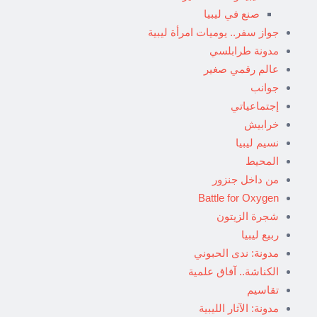
صنع في ليبيا
جواز سفر.. يوميات امرأة ليبية
مدونة طرابلسي
عالم رقمي صغير
جوانب
إجتماعياتي
خرابيش
نسيم ليبيا
المحيط
من داخل جنزور
Battle for Oxygen
شجرة الزيتون
ربيع ليبيا
مدونة: ندى الحبوني
الكناشة.. آفاق علمية
تقاسيم
مدونة: الآثار الليبية