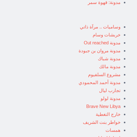
مدونة: قهوة سمر
وساميات .. مرآة ذاتي
خربشات وسام
مدونة Out reached
مدونة مروان بن جبودة
مدونة شباك
مدونة مالك
مشروع السلفيوم
مدونة أحمد المحمودي
تجارب ليال
مدونة لولو
Brave New Libya
خارج التغطية
خواطر بنت الشريف
همسات