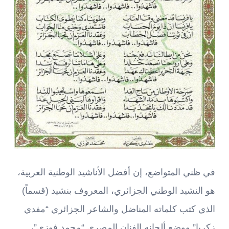
في ظني المتواضع، إن أفضل الأناشيد الوطنية العربية،
هو النشيد الوطني الجزائري، المعروف بنشيد (قسماً)
الذي كتب كلماته المناضل والشاعر الجزائري “مفدي
زكريا” ووضع ألحانه الفنان المصري “محمد فوزي”،