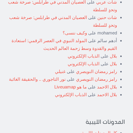
شات عربي
على
العصيان المدني في طرابلس: صرخة شعب
وتحدٍ للسلطة
شات حنين
على
العصيان المدني في طرابلس: صرخة شعب
وتحدٍ للسلطة
mohamed
على
وكيف ننسى؟
أدهم سالم
على
المولد النبوي في العصر الرقمي: استعادة
القيم والقدوة وسط زحمة العالم الحديث
بلال
على
الذباب الإلكتروني
بلال
على
الذباب الإلكتروني
رامز رمضان النويصري
على
غنيلي
رامز رمضان النويصري
على
نور التاجوري .. والحقيقة الغائبة
بلال الاحمد
على
ما هو Liveuamap
بلال الاحمد
على
الذباب الإلكتروني
المدونات الليبية
كل المدونات الليبية