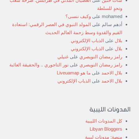
شات حنين
على
العصيان المدني في طرابلس: صرخة شعب
وتحدٍ للسلطة
mohamed
على
وكيف ننسى؟
أدهم سالم
على
المولد النبوي في العصر الرقمي: استعادة
القيم والقدوة وسط زحمة العالم الحديث
بلال
على
الذباب الإلكتروني
بلال
على
الذباب الإلكتروني
رامز رمضان النويصري
على
غنيلي
رامز رمضان النويصري
على
نور التاجوري .. والحقيقة الغائبة
بلال الاحمد
على
ما هو Liveuamap
بلال الاحمد
على
الذباب الإلكتروني
المدونات الليبية
كل المدونات الليبية
Libyan Bloggers
منصة: مدونات ليبية