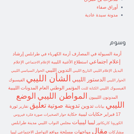
أوراق صفاء
مدونة سيدة عادية
وسوم
إرشاد
أزمة السيولة في المصارف
أزمة الكهرباء في طرابلس
إعلام اجتماعي
استطلاع
الأغنية الليبية
الإعلام الاجتماعي
الإعلام
التدوين الليبي
البديل
الإعلام الليبي
التاريخ الليبي
الحوار السياسي الليبي
الشأن الليبي
الدستور الليبي
الفيسبوك
الحوار الليبي
المؤتمر الوطني العام
المدونات الليبية
الفيسبوك الليبي
الكتابة للنت
الوضع
المواطن الليبي
المدونون الليبيون
الليبي
تعليق
تدوينة صوتية
تدوين
ثورة
بيانات
تقارير
حكايات ليبية
17 فبراير
حكاية
حوار الصخيرات
صورة
فيروس
فكرة
ليبيات
ليبيا
مدينة طرابلس
مجلس النواب الليبي
الكورونا
كاريكاتور
مقال
مواجهات مسلحة
مشاركات
مواقع التواصل الاجتماعي ليبيا