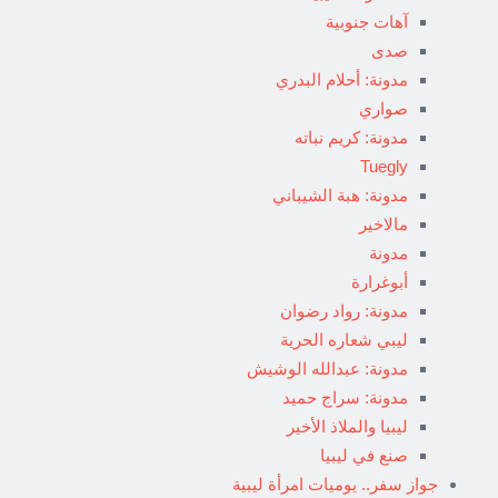
آهات جنوبية
صدى
مدونة: أحلام البدري
صواري
مدونة: كريم نباته
Tuegly
مدونة: هبة الشيباني
مالاخير
مدونة
أبوغرارة
مدونة: رواد رضوان
ليبي شعاره الحرية
مدونة: عبدالله الوشيش
مدونة: سراج حميد
ليبيا والملاذ الأخير
صنع في ليبيا
جواز سفر.. يوميات امرأة ليبية