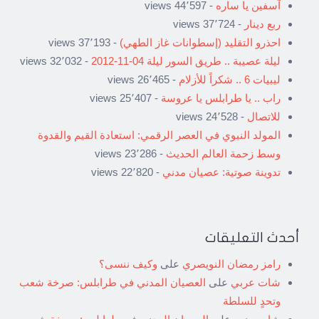
آسفين يا ساره
- 44٬597 views
ربع دينار
- 37٬724 views
احذرو التقليد (إسطوانات غاز الطهي)
- 37٬193 views
ليلة عصيبة .. طريق السور ليلة 04-11-2012
- 32٬032 views
ليبيات 6 .. شكراً للأزلام
- 26٬465 views
راب .. يا طرابلس يا عروسة
- 25٬407 views
للاتصال
- 24٬528 views
المولد النبوي في العصر الرقمي: استعادة القيم والقدوة
وسط زحمة العالم الحديث
- 23٬286 views
تدوينة صوتية: عصيان مدني
- 22٬820 views
أحدث التعليقات
رامز رمضان النويصري
على
وكيف ننسى؟
شات عربي
على
العصيان المدني في طرابلس: صرخة شعب
وتحدٍ للسلطة