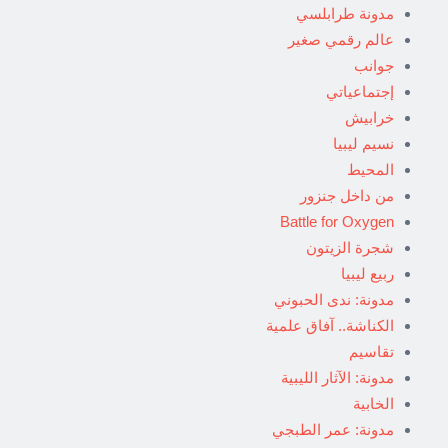
مدونة طرابلسي
عالم رقمي صغير
جوانب
إجتماعياتي
خرابيش
نسيم ليبيا
المحيط
من داخل جنزور
Battle for Oxygen
شجرة الزيتون
ربيع ليبيا
مدونة: ندى الحبوني
الكناشة.. آفاق علمية
تقاسيم
مدونة: الآثار الليبية
الخابية
مدونة: عمر الطبجي