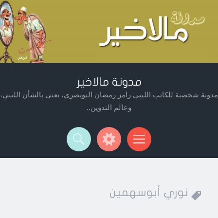
مدونة مالاخير
مدونة شخصية للكاتب الليبي رامز رمضان النويصري، تعنى بالشأن الليبي،
وعالم التدوين..
Widget
Searc
Men
نوري أبوسهمين