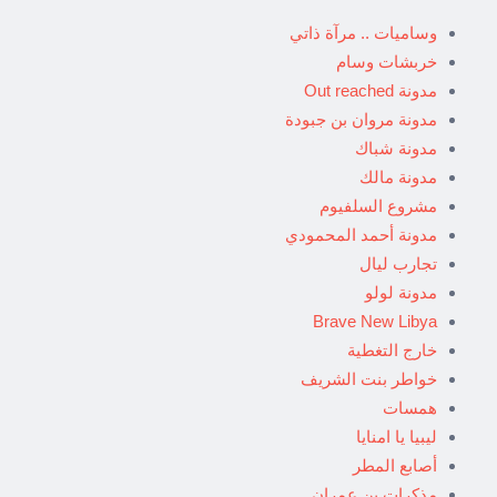
وساميات .. مرآة ذاتي
خربشات وسام
مدونة Out reached
مدونة مروان بن جبودة
مدونة شباك
مدونة مالك
مشروع السلفيوم
مدونة أحمد المحمودي
تجارب ليال
مدونة لولو
Brave New Libya
خارج التغطية
خواطر بنت الشريف
همسات
ليبيا يا امنايا
أصابع المطر
مذكرات بن عمران