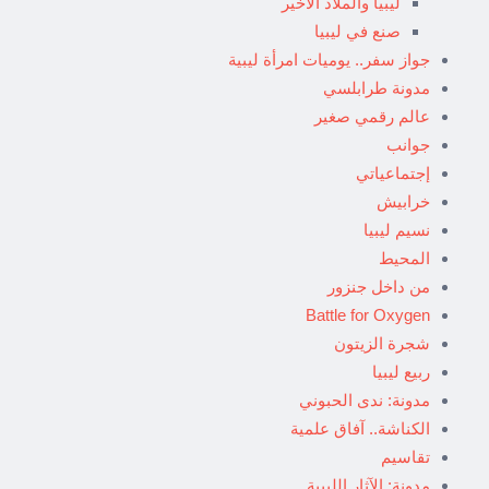
ليبيا والملاذ الأخير
صنع في ليبيا
جواز سفر.. يوميات امرأة ليبية
مدونة طرابلسي
عالم رقمي صغير
جوانب
إجتماعياتي
خرابيش
نسيم ليبيا
المحيط
من داخل جنزور
Battle for Oxygen
شجرة الزيتون
ربيع ليبيا
مدونة: ندى الحبوني
الكناشة.. آفاق علمية
تقاسيم
مدونة: الآثار الليبية