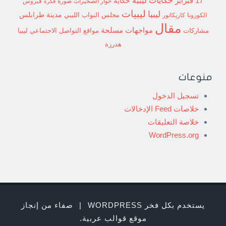
حكايات ليبية
17 فبراير
حكاية
حوار الصخيرات
صورة
فيروس
فكرة
ليبيات
ليبيا
مدينة طرابلس
مجلس النواب الليبي
الكورونا
كاريكاتور
مقال
مواجهات مسلحة
مشاركات
مواقع التواصل الاجتماعي ليبيا
هدرزة
منوعات
تسجيل الدخول
خلاصات Feed الإدخالات
خلاصة التعليقات
WordPress.org
يستخدم بكل فخر WORDPRESS
|
صفاء من إنجاز
موقع قوالب عربية
.