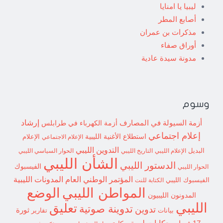
ليبيا يا امنايا
أصابع المطر
مذكرات بن عمران
أوراق صفاء
مدونة سيدة عادية
وسوم
إرشاد
أزمة السيولة في المصارف
أزمة الكهرباء في طرابلس
إعلام اجتماعي
استطلاع
الأغنية الليبية
الإعلام الاجتماعي
الإعلام
التدوين الليبي
البديل
الإعلام الليبي
التاريخ الليبي
الحوار السياسي الليبي
الشأن الليبي
الدستور الليبي
الفيسبوك
الحوار الليبي
المؤتمر الوطني العام
المدونات الليبية
الفيسبوك الليبي
الكتابة للنت
الوضع
المواطن الليبي
المدونون الليبيون
الليبي
تعليق
تدوينة صوتية
تدوين
ثورة
بيانات
تقارير