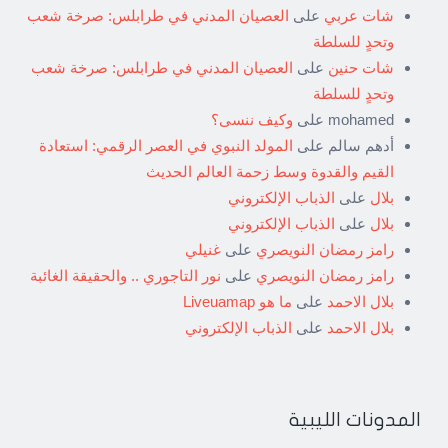
شات عربي
على
العصيان المدني في طرابلس: صرخة شعب
وتحدٍ للسلطة
شات حنين
على
العصيان المدني في طرابلس: صرخة شعب
وتحدٍ للسلطة
mohamed
على
وكيف ننسى؟
أدهم سالم
على
المولد النبوي في العصر الرقمي: استعادة
القيم والقدوة وسط زحمة العالم الحديث
بلال
على
الذباب الإلكتروني
بلال
على
الذباب الإلكتروني
رامز رمضان النويصري
على
غنيلي
رامز رمضان النويصري
على
نور التاجوري .. والحقيقة الغائبة
بلال الاحمد
على
ما هو Liveuamap
بلال الاحمد
على
الذباب الإلكتروني
المدونات الليبية