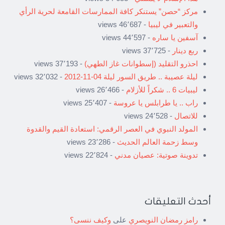
مركز “حصن” يستنكر كافة الممارسات القامعة لحرية الرأي
والتعبير في ليبيا
- 46٬687 views
آسفين يا ساره
- 44٬597 views
ربع دينار
- 37٬725 views
احذرو التقليد (إسطوانات غاز الطهي)
- 37٬193 views
ليلة عصيبة .. طريق السور ليلة 04-11-2012
- 32٬032 views
ليبيات 6 .. شكراً للأزلام
- 26٬466 views
راب .. يا طرابلس يا عروسة
- 25٬407 views
للاتصال
- 24٬528 views
المولد النبوي في العصر الرقمي: استعادة القيم والقدوة
وسط زحمة العالم الحديث
- 23٬286 views
تدوينة صوتية: عصيان مدني
- 22٬824 views
أحدث التعليقات
رامز رمضان النويصري
على
وكيف ننسى؟