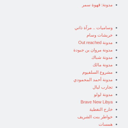
مدونة: قهوة سمر
وساميات .. مرآة ذاتي
خربشات وسام
مدونة Out reached
مدونة مروان بن جبودة
مدونة شباك
مدونة مالك
مشروع السلفيوم
مدونة أحمد المحمودي
تجارب ليال
مدونة لولو
Brave New Libya
خارج التغطية
خواطر بنت الشريف
همسات