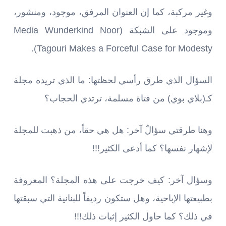
وغير مركبة، كما إن العنوان المرفق، موجود، ومنشور،
وموجود على الشبكة (Media Wunderkind Noor
Tagouri Makes a Forceful Case for Modesty).
السؤال الذي طرق رأسي لحظتها: ما الذي تريده مجلة
كـ(بلاي بوي) من فتاة مسلمة، ترتدي الحجاب؟
وهنا طرقتي سؤالٌ آخر: هل هي حقاً، من ذهبت للمجلة
لإشهار نفسها؟ كما أدعى الكثير!!!
وسؤال آخر: كيف خرجت على هذه المجلة؟ المعروفة
بطبيعتها الإباحية، وهل ستكون رديفاً للبنانية التي سبقتها
في ذلك؟ كما حاول الكثير إثبات ذلك!!!