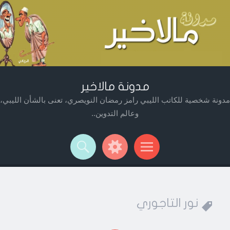
مدونة مالاخير
مدونة شخصية للكاتب الليبي رامز رمضان النويصري، تعنى بالشأن الليبي،
وعالم التدوين..
Widget
Searc
Men
نور التاجوري