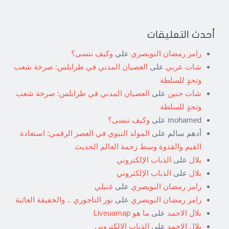
أحدث التعليقات
رامز رمضان النويصري
على
وكيف ننسى؟
شات عربي
على
العصيان المدني في طرابلس: صرخة شعب
وتحدٍ للسلطة
شات حنين
على
العصيان المدني في طرابلس: صرخة شعب
وتحدٍ للسلطة
mohamed
على
وكيف ننسى؟
أدهم سالم
على
المولد النبوي في العصر الرقمي: استعادة
القيم والقدوة وسط زحمة العالم الحديث
بلال
على
الذباب الإلكتروني
بلال
على
الذباب الإلكتروني
رامز رمضان النويصري
على
غنيلي
رامز رمضان النويصري
على
نور التاجوري .. والحقيقة الغائبة
بلال الاحمد
على
ما هو Liveuamap
بلال الاحمد
على
الذباب الإلكتروني