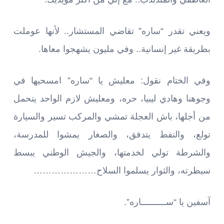
ويعني تقدر “ساره” تقاضي المستشار.. لأنها عوملت
بطريقة غير إنسانية.. وفي مليون يشهجوا معاها.
وفي الختام نقول: معليش يا “ساره” امسحيها في
وجوهنا وهادي ليبيا، حره، ومعليش لازم الواحد يتحمل
من أجلها، باش العجلة تمشي والمركب تسير والسيارة
تولع، والنفط يتدفق، والصغار يمشوا للمدرسة،
والشرطة تولي لخدمتها، والجيش الوطني يبسط
سيطرته، والثوار يسلموا السلاح…………………
آسفين يا “ســــــــــاره”.