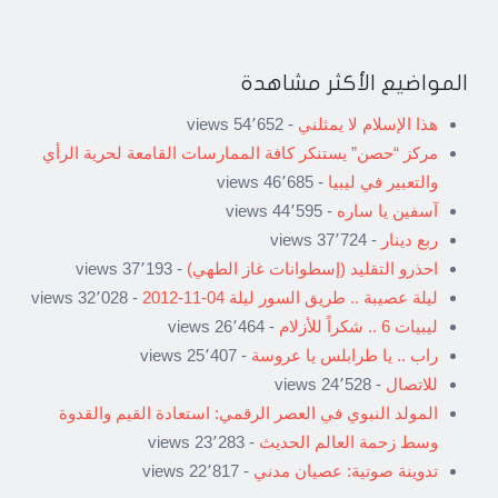
المواضيع الأكثر مشاهدة
هذا الإسلام لا يمثلني
- 54٬652 views
مركز “حصن” يستنكر كافة الممارسات القامعة لحرية الرأي
والتعبير في ليبيا
- 46٬685 views
آسفين يا ساره
- 44٬595 views
ربع دينار
- 37٬724 views
احذرو التقليد (إسطوانات غاز الطهي)
- 37٬193 views
ليلة عصيبة .. طريق السور ليلة 04-11-2012
- 32٬028 views
ليبيات 6 .. شكراً للأزلام
- 26٬464 views
راب .. يا طرابلس يا عروسة
- 25٬407 views
للاتصال
- 24٬528 views
المولد النبوي في العصر الرقمي: استعادة القيم والقدوة
وسط زحمة العالم الحديث
- 23٬283 views
تدوينة صوتية: عصيان مدني
- 22٬817 views