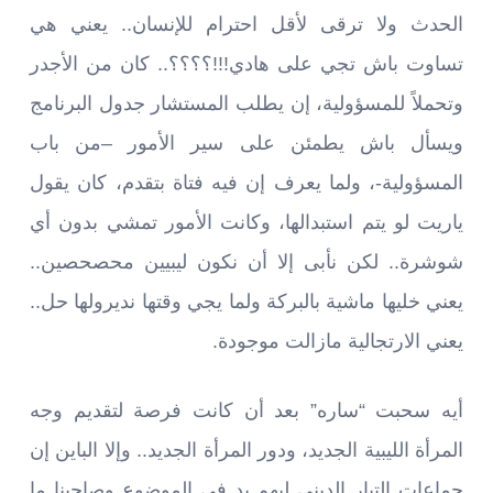
الحدث ولا ترقى لأقل احترام للإنسان.. يعني هي
تساوت باش تجي على هادي!!!؟؟؟؟.. كان من الأجدر
وتحملاً للمسؤولية، إن يطلب المستشار جدول البرنامج
ويسأل باش يطمئن على سير الأمور –من باب
المسؤولية-، ولما يعرف إن فيه فتاة بتقدم، كان يقول
ياريت لو يتم استبدالها، وكانت الأمور تمشي بدون أي
شوشرة.. لكن نأبى إلا أن نكون ليبيين محصحصين..
يعني خليها ماشية بالبركة ولما يجي وقتها نديرولها حل..
يعني الارتجالية مازالت موجودة.
أيه سحبت “ساره” بعد أن كانت فرصة لتقديم وجه
المرأة الليبية الجديد، ودور المرأة الجديد.. وإلا الباين إن
جماعات التيار الديني ليهم يد في الموضوع وصاحبنا ما