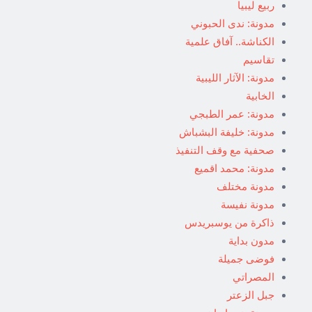
ربيع ليبيا
مدونة: ندى الحبوني
الكناشة.. آفاق علمية
تقاسيم
مدونة: الآثار الليبية
الخابية
مدونة: عمر الطبجي
مدونة: خليفة البشباش
صحفية مع وقف التنفيذ
مدونة: محمد اقميع
مدونة مختلف
مدونة نفيسة
ذاكرة من يوسبريدس
مدون بداية
فوضى جميلة
المصراتي
جبل الزعتر