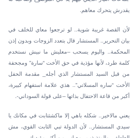
يقدرش يتحرك معاهم.
لأن القصة غريبة شوية.. لو ترجعوا معاي للخلف في
بيان التحرير.. المستشار قال بتعدد الزوجات وبدون إذن
المحكمة.. واليوم يسحب –معليش ما نبيش نستخدم
كلمة طرد، لأنها مؤذية في حق الأخت “سارة” ومجحفة
من قبل السيد المستشار الذي أجله_ مقدمة الحفل
الأخت “ساره المسلاتي”.. هذي علامة استفهام كبيرة،
أكبر من قاعة الاحتفال بذاتها –على قولة السوداني-.
يعني مالاخير.. شكله باهي إلا ماكشثتابت في مكانك يا
سيدي المستشار.. لأن الدولة تبي الثابت القوي، مش
العاطفي والمتذبذب.. مع إني من أكثر مؤيديك.