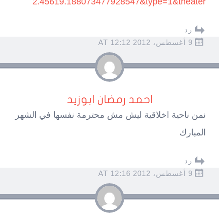
2.45619.188073477928547&type=1&theater
رد
9 أغسطس، 2012 AT 12:12
احمد رمضان ابوزيد
نمن ناحية اخلاقية ليش مش محترمة نفسها في الشهر
المبارك
رد
9 أغسطس، 2012 AT 12:16