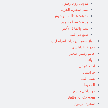
مدونة: رواد رضوان
ليبي شعاره الحرية
مدونة: عبدالله الوشيش
مدونة: سراج حميد
ليبيا والملاذ الأخير
صنع في ليبيا
جواز سفر.. يوميات امرأة ليبية
مدونة طرابلسي
عالم رقمي صغير
جوانب
إجتماعياتي
خرابيش
نسيم ليبيا
المحيط
من داخل جنزور
Battle for Oxygen
شجرة الزيتون