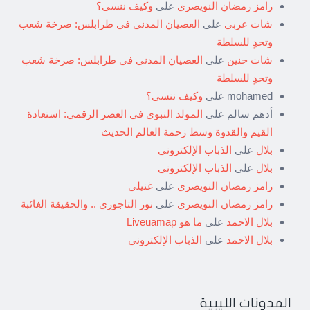
رامز رمضان النويصري
على
وكيف ننسى؟
شات عربي
على
العصيان المدني في طرابلس: صرخة شعب
وتحدٍ للسلطة
شات حنين
على
العصيان المدني في طرابلس: صرخة شعب
وتحدٍ للسلطة
mohamed
على
وكيف ننسى؟
أدهم سالم
على
المولد النبوي في العصر الرقمي: استعادة
القيم والقدوة وسط زحمة العالم الحديث
بلال
على
الذباب الإلكتروني
بلال
على
الذباب الإلكتروني
رامز رمضان النويصري
على
غنيلي
رامز رمضان النويصري
على
نور التاجوري .. والحقيقة الغائبة
بلال الاحمد
على
ما هو Liveuamap
بلال الاحمد
على
الذباب الإلكتروني
المدونات الليبية