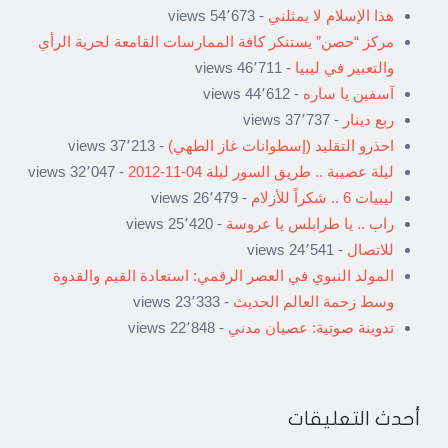
هذا الإسلام لا يمثلني
- 54٬673 views
مركز “حصن” يستنكر كافة الممارسات القامعة لحرية الرأي
والتعبير في ليبيا
- 46٬711 views
آسفين يا ساره
- 44٬612 views
ربع دينار
- 37٬737 views
احذرو التقليد (إسطوانات غاز الطهي)
- 37٬213 views
ليلة عصيبة .. طريق السور ليلة 04-11-2012
- 32٬047 views
ليبيات 6 .. شكراً للأزلام
- 26٬479 views
راب .. يا طرابلس يا عروسة
- 25٬420 views
للاتصال
- 24٬541 views
المولد النبوي في العصر الرقمي: استعادة القيم والقدوة
وسط زحمة العالم الحديث
- 23٬333 views
تدوينة صوتية: عصيان مدني
- 22٬848 views
أحدث التعليقات