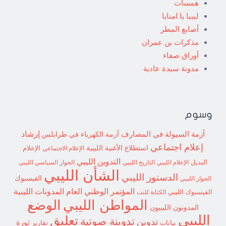
همسات
ليبيا يا امنايا
أصابع المطر
مذكرات بن عمران
أوراق صفاء
مدونة سيدة عادية
وسوم
إرشاد
أزمة السيولة في المصارف
أزمة الكهرباء في طرابلس
إعلام اجتماعي
استطلاع
الأغنية الليبية
الإعلام الاجتماعي
الإعلام
التدوين الليبي
البديل
الإعلام الليبي
التاريخ الليبي
الحوار السياسي الليبي
الشأن الليبي
الدستور الليبي
الفيسبوك
الحوار الليبي
المؤتمر الوطني العام
المدونات الليبية
الفيسبوك الليبي
الكتابة للنت
الوضع
المواطن الليبي
المدونون الليبيون
الليبي
تعليق
تدوينة صوتية
تدوين
ثورة
بيانات
تقارير