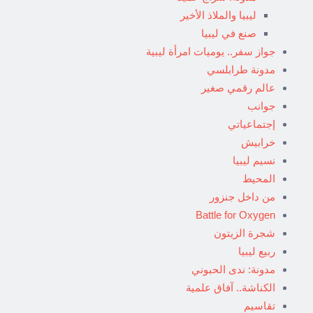
ليبيا والملاذ الأخير
صنع في ليبيا
جواز سفر.. يوميات امرأة ليبية
مدونة طرابلسي
عالم رقمي صغير
جوانب
إجتماعياتي
خرابيش
نسيم ليبيا
المحيط
من داخل جنزور
Battle for Oxygen
شجرة الزيتون
ربيع ليبيا
مدونة: ندى الحبوني
الكناشة.. آفاق علمية
تقاسيم