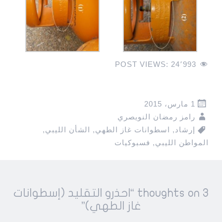
POST VIEWS:
24٬993
1 مارس، 2015
رامز رمضان النويصري
إرشاد
,
اسطوانات غاز الطهي
,
الشأن الليبي
,
المواطن الليبي
,
فسبوكيات
Pos
3 thoughts on “
احذرو التقليد (إسطوانات
navigatio
غاز الطهي)
”