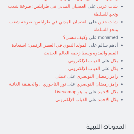
شات عربي
على
العصيان المدني في طرابلس: صرخة شعب
وتحدٍ للسلطة
شات حنين
على
العصيان المدني في طرابلس: صرخة شعب
وتحدٍ للسلطة
mohamed
على
وكيف ننسى؟
أدهم سالم
على
المولد النبوي في العصر الرقمي: استعادة
القيم والقدوة وسط زحمة العالم الحديث
بلال
على
الذباب الإلكتروني
بلال
على
الذباب الإلكتروني
رامز رمضان النويصري
على
غنيلي
رامز رمضان النويصري
على
نور التاجوري .. والحقيقة الغائبة
بلال الاحمد
على
ما هو Liveuamap
بلال الاحمد
على
الذباب الإلكتروني
المدونات الليبية