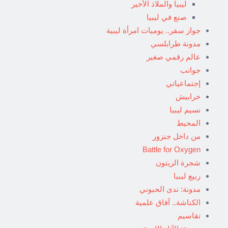
ليبيا والملاذ الأخير
صنع في ليبيا
جواز سفر.. يوميات امرأة ليبية
مدونة طرابلسي
عالم رقمي صغير
جوانب
إجتماعياتي
خرابيش
نسيم ليبيا
المحيط
من داخل جنزور
Battle for Oxygen
شجرة الزيتون
ربيع ليبيا
مدونة: ندى الحبوني
الكناشة.. آفاق علمية
تقاسيم