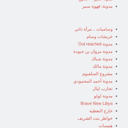
مدونة: قهوة سمر
وساميات .. مرآة ذاتي
خربشات وسام
مدونة Out reached
مدونة مروان بن جبودة
مدونة شباك
مدونة مالك
مشروع السلفيوم
مدونة أحمد المحمودي
تجارب ليال
مدونة لولو
Brave New Libya
خارج التغطية
خواطر بنت الشريف
همسات