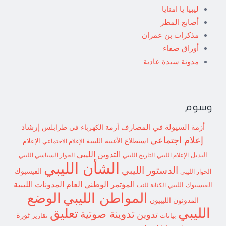
ليبيا يا امنايا
أصابع المطر
مذكرات بن عمران
أوراق صفاء
مدونة سيدة عادية
وسوم
إرشاد
أزمة السيولة في المصارف
أزمة الكهرباء في طرابلس
إعلام اجتماعي
استطلاع
الأغنية الليبية
الإعلام الاجتماعي
الإعلام
التدوين الليبي
البديل
الإعلام الليبي
التاريخ الليبي
الحوار السياسي الليبي
الشأن الليبي
الدستور الليبي
الفيسبوك
الحوار الليبي
المؤتمر الوطني العام
المدونات الليبية
الفيسبوك الليبي
الكتابة للنت
الوضع
المواطن الليبي
المدونون الليبيون
الليبي
تعليق
تدوينة صوتية
تدوين
ثورة
بيانات
تقارير