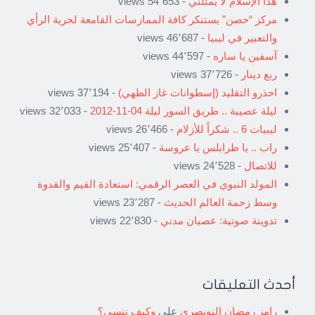
هذا الإسلام لا يمثلني
- 54٬653 views
مركز “حصن” يستنكر كافة الممارسات القامعة لحرية الرأي
والتعبير في ليبيا
- 46٬687 views
آسفين يا ساره
- 44٬597 views
ربع دينار
- 37٬726 views
احذرو التقليد (إسطوانات غاز الطهي)
- 37٬194 views
ليلة عصيبة .. طريق السور ليلة 04-11-2012
- 32٬033 views
ليبيات 6 .. شكراً للأزلام
- 26٬466 views
راب .. يا طرابلس يا عروسة
- 25٬407 views
للاتصال
- 24٬528 views
المولد النبوي في العصر الرقمي: استعادة القيم والقدوة
وسط زحمة العالم الحديث
- 23٬287 views
تدوينة صوتية: عصيان مدني
- 22٬830 views
أحدث التعليقات
رامز رمضان النويصري
على
وكيف ننسى؟