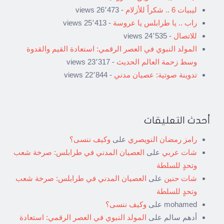
ليبيات 6 .. شكراً للأزلام
- 26٬473 views
راب .. يا طرابلس يا عروسة
- 25٬413 views
للاتصال
- 24٬535 views
المولد النبوي في العصر الرقمي: استعادة القيم والقدوة
وسط زحمة العالم الحديث
- 23٬317 views
تدوينة صوتية: عصيان مدني
- 22٬844 views
أحدث التعليقات
رامز رمضان النويصري
على
وكيف ننسى؟
شات عربي
على
العصيان المدني في طرابلس: صرخة شعب
وتحدٍ للسلطة
شات حنين
على
العصيان المدني في طرابلس: صرخة شعب
وتحدٍ للسلطة
mohamed
على
وكيف ننسى؟
أدهم سالم
على
المولد النبوي في العصر الرقمي: استعادة