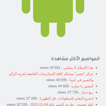
المواضيع الأكثر مشاهدة
هذا الإسلام لا يمثلني
- 54٬661 views
مركز “حصن” يستنكر كافة الممارسات القامعة لحرية الرأي
والتعبير في ليبيا
- 46٬695 views
آسفين يا ساره
- 44٬608 views
ربع دينار
- 37٬730 views
احذرو التقليد (إسطوانات غاز الطهي)
- 37٬208 views
ليلة عصيبة .. طريق السور ليلة 04-11-2012
- 32٬039 views