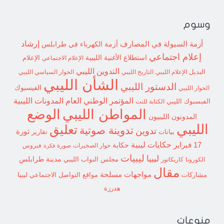
وسوم
إرشاد
أزمة السيولة في المصارف
أزمة الكهرباء في طرابلس
إعلام اجتماعي
استطلاع
الأغنية الليبية
الإعلام الاجتماعي
الإعلام
التدوين الليبي
البديل
الإعلام الليبي
التاريخ الليبي
الحوار السياسي الليبي
الشأن الليبي
الدستور الليبي
الفيسبوك
الحوار الليبي
المؤتمر الوطني العام
المدونات الليبية
الفيسبوك الليبي
الكتابة للنت
الوضع
المواطن الليبي
المدونون الليبيون
الليبي
تعليق
تدوينة صوتية
تدوين
ثورة
بيانات
تقارير
حكايات ليبية
17 فبراير
حكاية
حوار الصخيرات
صورة
فيروس
فكرة
ليبيات
ليبيا
مدينة طرابلس
مجلس النواب الليبي
الكورونا
كاريكاتور
مقال
مواجهات مسلحة
مشاركات
مواقع التواصل الاجتماعي ليبيا
هدرزة
منوعات