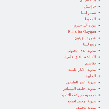
خرابيش
نسيم ليبيا
المحيط
من داخل جنزور
Battle for Oxygen
شجرة الزيتون
ربيع ليبيا
مدونة: ندى الحبوني
الكناشة.. آفاق علمية
تقاسيم
مدونة: الآثار الليبية
الخابية
مدونة: عمر الطبجي
مدونة: خليفة البشباش
صحفية مع وقف التنفيذ
مدونة: محمد اقميع
مدونة مختلف