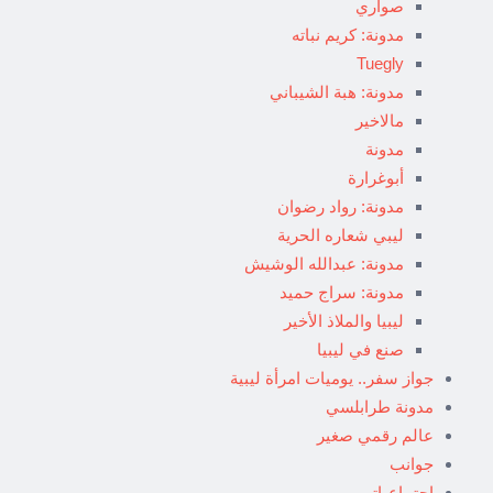
صواري
مدونة: كريم نباته
Tuegly
مدونة: هبة الشيباني
مالاخير
مدونة
أبوغرارة
مدونة: رواد رضوان
ليبي شعاره الحرية
مدونة: عبدالله الوشيش
مدونة: سراج حميد
ليبيا والملاذ الأخير
صنع في ليبيا
جواز سفر.. يوميات امرأة ليبية
مدونة طرابلسي
عالم رقمي صغير
جوانب
إجتماعياتي