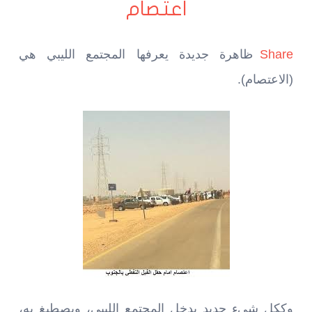
اعتصام
Share
ظاهرة جديدة يعرفها المجتمع الليبي هي
(الاعتصام).
وككل شيء جديد يدخل المجتمع الليبي، ويصطبغ به،