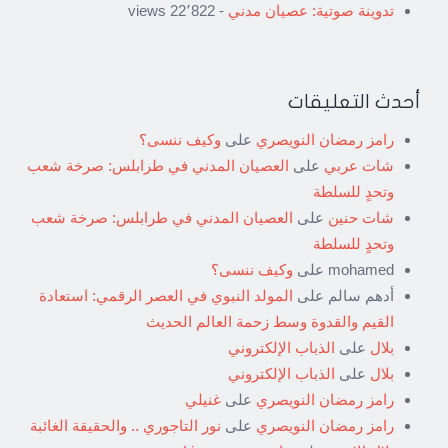
تدوينة صوتية: عصيان مدني
- 22٬822 views
أحدث التعليقات
رامز رمضان النويصري
على
وكيف ننسى؟
شات عربي
على
العصيان المدني في طرابلس: صرخة شعب
وتحدٍ للسلطة
شات حنين
على
العصيان المدني في طرابلس: صرخة شعب
وتحدٍ للسلطة
mohamed
على
وكيف ننسى؟
أدهم سالم
على
المولد النبوي في العصر الرقمي: استعادة
القيم والقدوة وسط زحمة العالم الحديث
بلال
على
الذباب الإلكتروني
بلال
على
الذباب الإلكتروني
رامز رمضان النويصري
على
غنيلي
رامز رمضان النويصري
على
نور التاجوري .. والحقيقة الغائبة