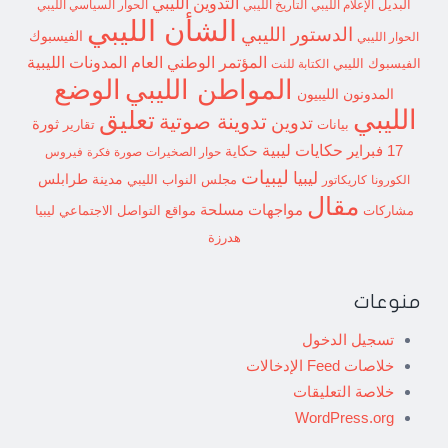
التدوين الليبي
البديل
الإعلام الليبي
التاريخ الليبي
الحوار السياسي الليبي
الشأن الليبي
الدستور الليبي
الفيسبوك
الحوار الليبي
المؤتمر الوطني العام
المدونات الليبية
الفيسبوك الليبي
الكتابة للنت
الوضع
المواطن الليبي
المدونون الليبيون
الليبي
تعليق
تدوينة صوتية
تدوين
ثورة
بيانات
تقارير
حكايات ليبية
17 فبراير
حكاية
حوار الصخيرات
صورة
فيروس
فكرة
ليبيات
ليبيا
مدينة طرابلس
مجلس النواب الليبي
الكورونا
كاريكاتور
مقال
مواجهات مسلحة
مشاركات
مواقع التواصل الاجتماعي ليبيا
هدرزة
منوعات
تسجيل الدخول
خلاصات Feed الإدخالات
خلاصة التعليقات
WordPress.org