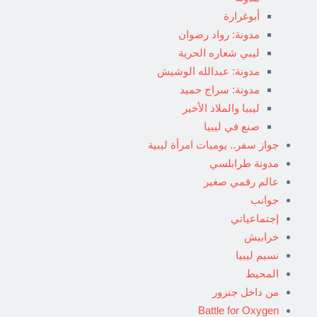
أبوغرارة
مدونة: رواد رضوان
ليبي شعاره الحرية
مدونة: عبدالله الوشيش
مدونة: سراج حميد
ليبيا والملاذ الأخير
صنع في ليبيا
جواز سفر.. يوميات امرأة ليبية
مدونة طرابلسي
عالم رقمي صغير
جوانب
إجتماعياتي
خرابيش
نسيم ليبيا
المحيط
من داخل جنزور
Battle for Oxygen