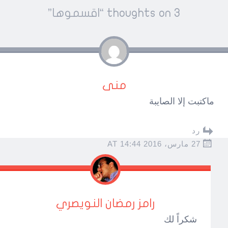
Pos
3 thoughts on “
اقسموها
”
navigatio
منى
ماكتبت إلا الصايبة
رد
27 مارس، 2016 AT 14:44
رامز رمضان النويصري
شكراً لك