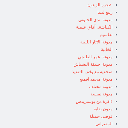
شجرة الزيتون
ربيع ليبيا
مدونة: ندى الحبوني
الكناشة.. آفاق علمية
تقاسيم
مدونة: الآثار الليبية
الخابية
مدونة: عمر الطبجي
مدونة: خليفة البشباش
صحفية مع وقف التنفيذ
مدونة: محمد اقميع
مدونة مختلف
مدونة نفيسة
ذاكرة من يوسبريدس
مدون بداية
فوضى جميلة
المصراتي