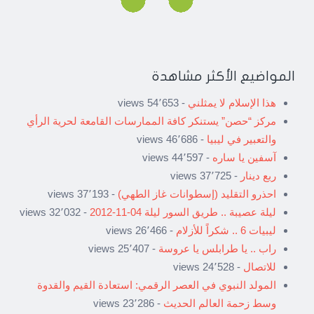
المواضيع الأكثر مشاهدة
هذا الإسلام لا يمثلني
- 54٬653 views
مركز “حصن” يستنكر كافة الممارسات القامعة لحرية الرأي
والتعبير في ليبيا
- 46٬686 views
آسفين يا ساره
- 44٬597 views
ربع دينار
- 37٬725 views
احذرو التقليد (إسطوانات غاز الطهي)
- 37٬193 views
ليلة عصيبة .. طريق السور ليلة 04-11-2012
- 32٬032 views
ليبيات 6 .. شكراً للأزلام
- 26٬466 views
راب .. يا طرابلس يا عروسة
- 25٬407 views
للاتصال
- 24٬528 views
المولد النبوي في العصر الرقمي: استعادة القيم والقدوة
وسط زحمة العالم الحديث
- 23٬286 views