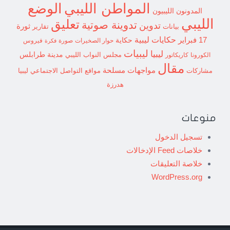
الوضع
المواطن الليبي
المدونون الليبيون
الليبي
تعليق
تدوينة صوتية
تدوين
ثورة
بيانات
تقارير
حكايات ليبية
17 فبراير
حكاية
حوار الصخيرات
صورة
فيروس
فكرة
ليبيات
ليبيا
مدينة طرابلس
مجلس النواب الليبي
الكورونا
كاريكاتور
مقال
مواجهات مسلحة
مشاركات
مواقع التواصل الاجتماعي ليبيا
هدرزة
منوعات
تسجيل الدخول
خلاصات Feed الإدخالات
خلاصة التعليقات
WordPress.org