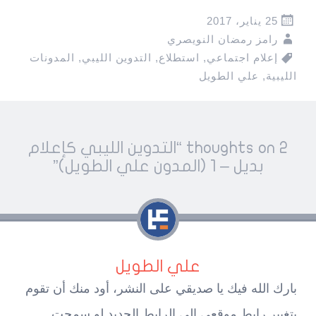
25 يناير، 2017
رامز رمضان النويصري
إعلام اجتماعي
,
استطلاع
,
التدوين الليبي
,
المدونات
الليبية
,
علي الطويل
Pos
2 thoughts on “
التدوين الليبي كإعلام
navigatio
بديل – 1 (المدون علي الطويل)
”
علي الطويل
بارك الله فيك يا صديقي على النشر، أود منك أن تقوم
بتغيير رابط موقعي إلى الرابط الجديد لو سمحت