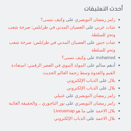
أحدث التعليقات
رامز رمضان النويصري
على
وكيف ننسى؟
شات عربي
على
العصيان المدني في طرابلس: صرخة شعب
وتحدٍ للسلطة
شات حنين
على
العصيان المدني في طرابلس: صرخة شعب
وتحدٍ للسلطة
mohamed
على
وكيف ننسى؟
أدهم سالم
على
المولد النبوي في العصر الرقمي: استعادة
القيم والقدوة وسط زحمة العالم الحديث
بلال
على
الذباب الإلكتروني
بلال
على
الذباب الإلكتروني
رامز رمضان النويصري
على
غنيلي
رامز رمضان النويصري
على
نور التاجوري .. والحقيقة الغائبة
بلال الاحمد
على
ما هو Liveuamap
بلال الاحمد
على
الذباب الإلكتروني