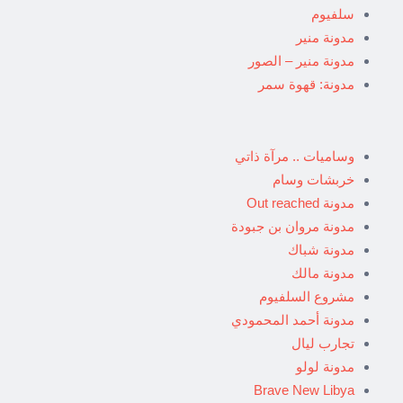
سلفيوم
مدونة منير
مدونة منير – الصور
مدونة: قهوة سمر
وساميات .. مرآة ذاتي
خربشات وسام
مدونة Out reached
مدونة مروان بن جبودة
مدونة شباك
مدونة مالك
مشروع السلفيوم
مدونة أحمد المحمودي
تجارب ليال
مدونة لولو
Brave New Libya