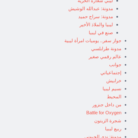
ليبي شعاره الحرية
مدونة: عبدالله الوشيش
مدونة: سراج حميد
ليبيا والملاذ الأخير
صنع في ليبيا
جواز سفر.. يوميات امرأة ليبية
مدونة طرابلسي
عالم رقمي صغير
جوانب
إجتماعياتي
خرابيش
نسيم ليبيا
المحيط
من داخل جنزور
Battle for Oxygen
شجرة الزيتون
ربيع ليبيا
مدونة: ندى الحبوني