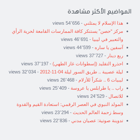
المواضيع الأكثر مشاهدة
هذا الإسلام لا يمثلني
- 54٬656 views
مركز “حصن” يستنكر كافة الممارسات القامعة لحرية الرأي
والتعبير في ليبيا
- 46٬691 views
آسفين يا ساره
- 44٬599 views
ربع دينار
- 37٬727 views
احذرو التقليد (إسطوانات غاز الطهي)
- 37٬197 views
ليلة عصيبة .. طريق السور ليلة 04-11-2012
- 32٬034 views
ليبيات 6 .. شكراً للأزلام
- 26٬468 views
راب .. يا طرابلس يا عروسة
- 25٬409 views
للاتصال
- 24٬529 views
المولد النبوي في العصر الرقمي: استعادة القيم والقدوة
وسط زحمة العالم الحديث
- 23٬294 views
تدوينة صوتية: عصيان مدني
- 22٬836 views