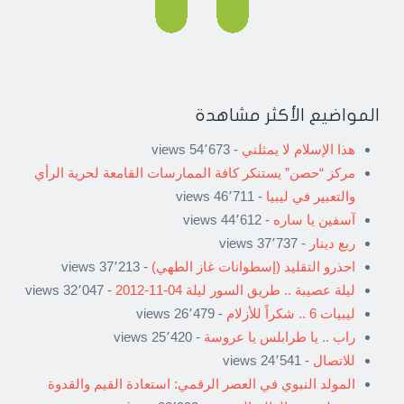
المواضيع الأكثر مشاهدة
هذا الإسلام لا يمثلني
- 54٬673 views
مركز “حصن” يستنكر كافة الممارسات القامعة لحرية الرأي
والتعبير في ليبيا
- 46٬711 views
آسفين يا ساره
- 44٬612 views
ربع دينار
- 37٬737 views
احذرو التقليد (إسطوانات غاز الطهي)
- 37٬213 views
ليلة عصيبة .. طريق السور ليلة 04-11-2012
- 32٬047 views
ليبيات 6 .. شكراً للأزلام
- 26٬479 views
راب .. يا طرابلس يا عروسة
- 25٬420 views
للاتصال
- 24٬541 views
المولد النبوي في العصر الرقمي: استعادة القيم والقدوة