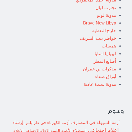
تجارب ليال
مدونة لولو
Brave New Libya
خارج التغطية
خواطر بنت الشريف
همسات
ليبيا يا امنايا
أصابع المطر
مذكرات بن عمران
أوراق صفاء
مدونة سيدة عادية
وسوم
إرشاد
أزمة السيولة في المصارف
أزمة الكهرباء في طرابلس
إعلام اجتماعي
استطلاع
الأغنية الليبية
الإعلام الاجتماعي
الإعلام