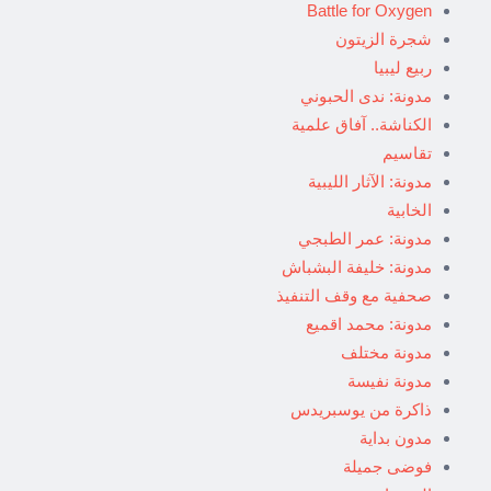
Battle for Oxygen
شجرة الزيتون
ربيع ليبيا
مدونة: ندى الحبوني
الكناشة.. آفاق علمية
تقاسيم
مدونة: الآثار الليبية
الخابية
مدونة: عمر الطبجي
مدونة: خليفة البشباش
صحفية مع وقف التنفيذ
مدونة: محمد اقميع
مدونة مختلف
مدونة نفيسة
ذاكرة من يوسبريدس
مدون بداية
فوضى جميلة