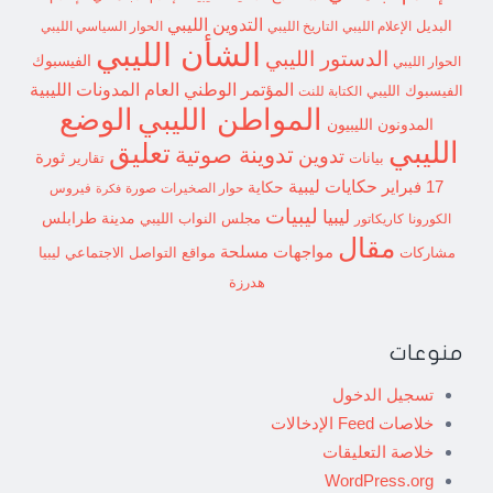
التدوين الليبي
البديل
الإعلام الليبي
التاريخ الليبي
الحوار السياسي الليبي
الشأن الليبي
الدستور الليبي
الفيسبوك
الحوار الليبي
المؤتمر الوطني العام
المدونات الليبية
الفيسبوك الليبي
الكتابة للنت
الوضع
المواطن الليبي
المدونون الليبيون
الليبي
تعليق
تدوينة صوتية
تدوين
ثورة
بيانات
تقارير
حكايات ليبية
17 فبراير
حكاية
حوار الصخيرات
صورة
فيروس
فكرة
ليبيات
ليبيا
مدينة طرابلس
مجلس النواب الليبي
الكورونا
كاريكاتور
مقال
مواجهات مسلحة
مشاركات
مواقع التواصل الاجتماعي ليبيا
هدرزة
منوعات
تسجيل الدخول
خلاصات Feed الإدخالات
خلاصة التعليقات
WordPress.org