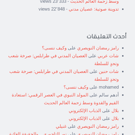
وسط زحمة العالم الحديث
- 23٬333 views
تدوينة صوتية: عصيان مدني
- 22٬848 views
أحدث التعليقات
رامز رمضان النويصري
على
وكيف ننسى؟
شات عربي
على
العصيان المدني في طرابلس: صرخة شعب
وتحدٍ للسلطة
شات حنين
على
العصيان المدني في طرابلس: صرخة شعب
وتحدٍ للسلطة
mohamed
على
وكيف ننسى؟
أدهم سالم
على
المولد النبوي في العصر الرقمي: استعادة
القيم والقدوة وسط زحمة العالم الحديث
بلال
على
الذباب الإلكتروني
بلال
على
الذباب الإلكتروني
رامز رمضان النويصري
على
غنيلي
رامز رمضان النويصري
على
نور التاجوري .. والحقيقة الغائبة