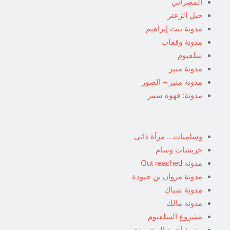
المصراتي
جبل الزعتر
مدونة بنت إبراهيم
مدونة وقفات
سلفيوم
مدونة منير
مدونة منير – الصور
مدونة: قهوة سمر
وساميات .. مرآة ذاتي
خربشات وسام
مدونة Out reached
مدونة مروان بن جبودة
مدونة شباك
مدونة مالك
مشروع السلفيوم
مدونة أحمد المحمودي