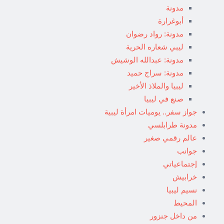
مدونة
أبوغرارة
مدونة: رواد رضوان
ليبي شعاره الحرية
مدونة: عبدالله الوشيش
مدونة: سراج حميد
ليبيا والملاذ الأخير
صنع في ليبيا
جواز سفر.. يوميات امرأة ليبية
مدونة طرابلسي
عالم رقمي صغير
جوانب
إجتماعياتي
خرابيش
نسيم ليبيا
المحيط
من داخل جنزور