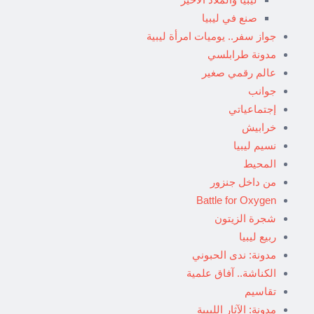
صنع في ليبيا
جواز سفر.. يوميات امرأة ليبية
مدونة طرابلسي
عالم رقمي صغير
جوانب
إجتماعياتي
خرابيش
نسيم ليبيا
المحيط
من داخل جنزور
Battle for Oxygen
شجرة الزيتون
ربيع ليبيا
مدونة: ندى الحبوني
الكناشة.. آفاق علمية
تقاسيم
مدونة: الآثار الليبية