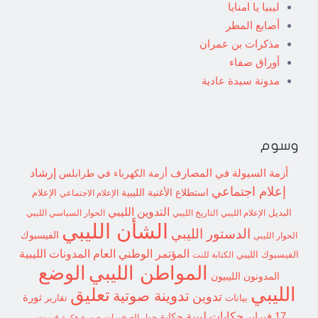
ليبيا يا امنايا
أصابع المطر
مذكرات بن عمران
أوراق صفاء
مدونة سيدة عادية
وسوم
إرشاد
أزمة السيولة في المصارف
أزمة الكهرباء في طرابلس
إعلام اجتماعي
استطلاع
الأغنية الليبية
الإعلام الاجتماعي
الإعلام
التدوين الليبي
البديل
الإعلام الليبي
التاريخ الليبي
الحوار السياسي الليبي
الشأن الليبي
الدستور الليبي
الفيسبوك
الحوار الليبي
المؤتمر الوطني العام
المدونات الليبية
الفيسبوك الليبي
الكتابة للنت
الوضع
المواطن الليبي
المدونون الليبيون
الليبي
تعليق
تدوينة صوتية
تدوين
ثورة
بيانات
تقارير
حكايات ليبية
17 فبراير
حكاية
حوار الصخيرات
صورة
فيروس
فكرة