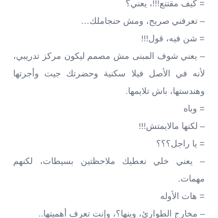
= كيف مقتنع!!!، يعني؟
– تعرفني صريح، ومش حنجاملك…
= شن فيه، قول!!!
– يعني شوف المبنى مش مصمم ليكون مركز تدريبي،
لأنه في الأصل فيلا سكنية وحضرتك جيت وأجرتها
وهندستها، باش تلايمها.
= وباه
– لكنها مالايمتش!!!
= يا راجل؟؟؟
– يعني خلي نعطيك ملاحظتين بسيطات، لكنهم
مهمات.
= هات الأوله
– مخارج الطوارئ، وينها؟، وإنت تعرف أهميتها..