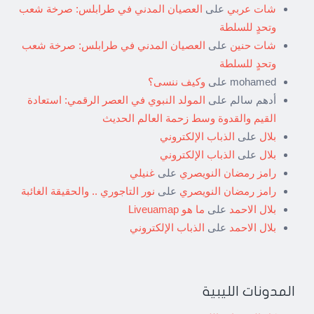
شات عربي
على
العصيان المدني في طرابلس: صرخة شعب
وتحدٍ للسلطة
شات حنين
على
العصيان المدني في طرابلس: صرخة شعب
وتحدٍ للسلطة
mohamed
على
وكيف ننسى؟
أدهم سالم
على
المولد النبوي في العصر الرقمي: استعادة
القيم والقدوة وسط زحمة العالم الحديث
بلال
على
الذباب الإلكتروني
بلال
على
الذباب الإلكتروني
رامز رمضان النويصري
على
غنيلي
رامز رمضان النويصري
على
نور التاجوري .. والحقيقة الغائبة
بلال الاحمد
على
ما هو Liveuamap
بلال الاحمد
على
الذباب الإلكتروني
المدونات الليبية