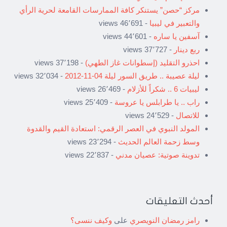
مركز “حصن” يستنكر كافة الممارسات القامعة لحرية الرأي
والتعبير في ليبيا
- 46٬691 views
آسفين يا ساره
- 44٬601 views
ربع دينار
- 37٬727 views
احذرو التقليد (إسطوانات غاز الطهي)
- 37٬198 views
ليلة عصيبة .. طريق السور ليلة 04-11-2012
- 32٬034 views
ليبيات 6 .. شكراً للأزلام
- 26٬469 views
راب .. يا طرابلس يا عروسة
- 25٬409 views
للاتصال
- 24٬529 views
المولد النبوي في العصر الرقمي: استعادة القيم والقدوة
وسط زحمة العالم الحديث
- 23٬294 views
تدوينة صوتية: عصيان مدني
- 22٬837 views
أحدث التعليقات
رامز رمضان النويصري
على
وكيف ننسى؟