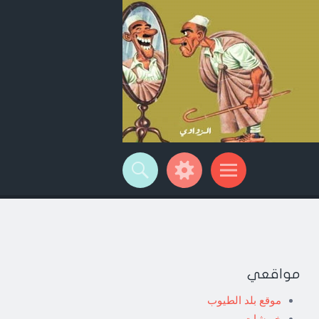
مواقعي
موقع بلد الطيوب
خربشات