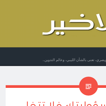
صري، تعنى بالشأن الليبي، وعالم التدوين..