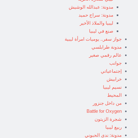
مدونة: عبدالله الوشيش
مدونة: سراج حميد
ليبيا والملاذ الأخير
صنع في ليبيا
جواز سفر.. يوميات امرأة ليبية
مدونة طرابلسي
عالم رقمي صغير
جوانب
إجتماعياتي
خرابيش
نسيم ليبيا
المحيط
من داخل جنزور
Battle for Oxygen
شجرة الزيتون
ربيع ليبيا
مدونة: ندى الحبوني