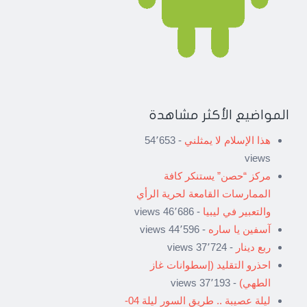
المواضيع الأكثر مشاهدة
هذا الإسلام لا يمثلني
- 54٬653
views
مركز “حصن” يستنكر كافة
الممارسات القامعة لحرية الرأي
والتعبير في ليبيا
- 46٬686 views
آسفين يا ساره
- 44٬596 views
ربع دينار
- 37٬724 views
احذرو التقليد (إسطوانات غاز
الطهي)
- 37٬193 views
ليلة عصيبة .. طريق السور ليلة 04-