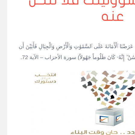
ؤوليتك فلا تتخل
عنه
ا ٱلْأَمَانَةَ عَلَى ٱلسَّمَٰوَٰتِ وَٱلْأَرْضِ وَٱلْجِبَالِ فَأَبَيْنَ أَن
لْإِنسَٰنُ ۖ إِنَّهُۥ كَانَ ظَلُوماً جَهُولاً) سورة الأحزاب – الآية 72.