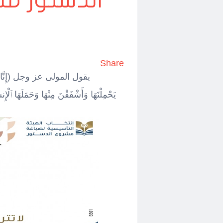
الدستور مس
Share
يقول المولى عز وجل (إِنَّا عَرَضْنَ
يَحْمِلْنَهَا وَأَشْفَقْنَ مِنْهَا وَحَمَلَهَا ٱ