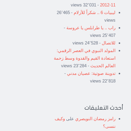
- 32٬031 views
11-2012
ليبيات 6 .. شكراً للأزلام
- 26٬465
views
راب .. يا طرابلس يا عروسة
-
25٬407 views
للاتصال
- 24٬528 views
المولد النبوي في العصر الرقمي:
استعادة القيم والقدوة وسط زحمة
العالم الحديث
- 23٬284 views
تدوينة صوتية: عصيان مدني
-
22٬818 views
أحدث التعليقات
رامز رمضان النويصري
على
وكيف
ننسى؟