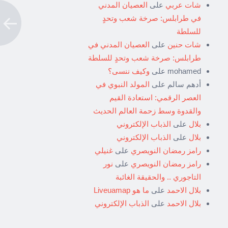
شات عربي
على
العصيان المدني
في طرابلس: صرخة شعب وتحدٍ
للسلطة
شات حنين
على
العصيان المدني في
طرابلس: صرخة شعب وتحدٍ للسلطة
mohamed
على
وكيف ننسى؟
أدهم سالم
على
المولد النبوي في
العصر الرقمي: استعادة القيم
والقدوة وسط زحمة العالم الحديث
بلال
على
الذباب الإلكتروني
بلال
على
الذباب الإلكتروني
رامز رمضان النويصري
على
غنيلي
رامز رمضان النويصري
على
نور
التاجوري .. والحقيقة الغائبة
بلال الاحمد
على
ما هو Liveuamap
بلال الاحمد
على
الذباب الإلكتروني