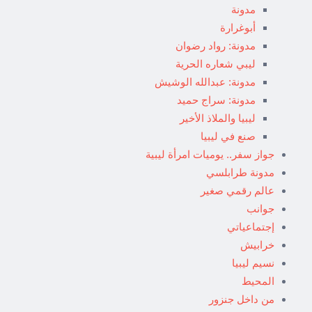
مدونة
أبوغرارة
مدونة: رواد رضوان
ليبي شعاره الحرية
مدونة: عبدالله الوشيش
مدونة: سراج حميد
ليبيا والملاذ الأخير
صنع في ليبيا
جواز سفر.. يوميات امرأة ليبية
مدونة طرابلسي
عالم رقمي صغير
جوانب
إجتماعياتي
خرابيش
نسيم ليبيا
المحيط
من داخل جنزور