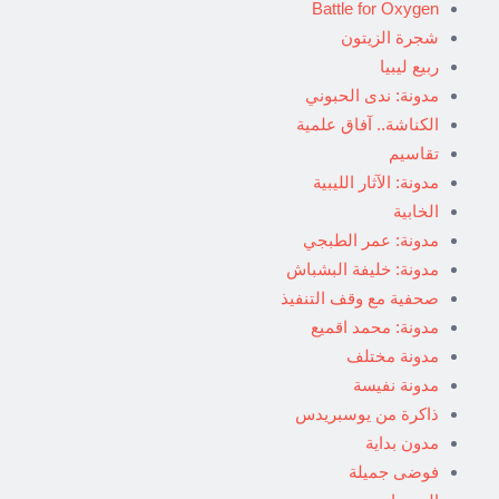
Battle for Oxygen
شجرة الزيتون
ربيع ليبيا
مدونة: ندى الحبوني
الكناشة.. آفاق علمية
تقاسيم
مدونة: الآثار الليبية
الخابية
مدونة: عمر الطبجي
مدونة: خليفة البشباش
صحفية مع وقف التنفيذ
مدونة: محمد اقميع
مدونة مختلف
مدونة نفيسة
ذاكرة من يوسبريدس
مدون بداية
فوضى جميلة