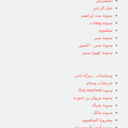
المصراتي
جبل الزعتر
مدونة بنت إبراهيم
مدونة وقفات
سلفيوم
مدونة منير
مدونة منير – الصور
مدونة: قهوة سمر
وساميات .. مرآة ذاتي
خربشات وسام
مدونة Out reached
مدونة مروان بن جبودة
مدونة شباك
مدونة مالك
مشروع السلفيوم
مدونة أحمد المحمودي