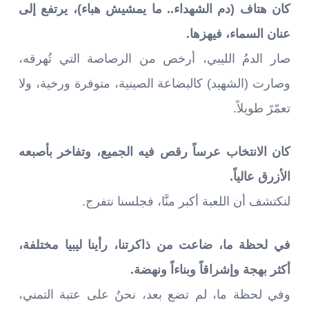
كان هتاف (دم الشهداء.. ما يمشيش هباء)، يرتفع إلى
عنان السماء، فيهزها.
صار الدمُ الليبي، أرخص من الرصاصة التي تُهرقه،
وصارت (الشهيد) كالبضاعة الصينية، متوفرة ورخية، ولا
تعمّرً طويلاً.
كان الانتخاب عرساً رقص فيه الجميع، وتفاخر بأصبعه
الأزرق عالياً.
لنكتشف أن اللعبة أكبر منَّا، فجلسنا نتفرج.
في لحظة ما، ضاعت من ذاكرتنا، رأينا ليبيا مختلفة،
أكثر بهجة وإشراقاً وبناءاً ونهضة.
وفي لحظة ما، لم تضع بعد، نحنُ على عتبة التمني،