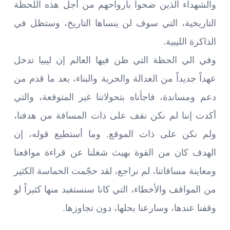
والشهداء الذين ضحوا بأرواحهم من أجل هذه اللحظة
التاريخية، التي سوف لن ينساها التاريخ، وستظل في
الذاكرة الليبية.
وفي الي الحظة التي ظن فيها العالم إن ليبيا تدخل
عهداً جديداً من العدالة والحرية والبناء، بعد ما قدم من
دعم ومساندة، فاجأناه بتحولاتنا غير المتوقعة، والتي
أكدت إننا لم نكن نقف على ذات المسافة من هدفنا،
ولم نكن على ذات الموقع. وما أستطيع قوله، إن
الهدف كان من القوة بهيث شغلنا عن قراءة مواقعنا
ومعاينة مسافاتنا، لم نراجع، لقد حجّمت الحماسة الكثير
من المواقف والأخطاء، التي كانا سنستفيد منها كثيراً لو
وقفنا عندها، وسارعنا بحلها، دون تجاوزها.