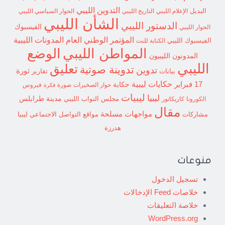
التدوين الليبي
البديل
الإعلام الليبي
التاريخ الليبي
الحوار السياسي الليبي
الشأن الليبي
الدستور الليبي
الفيسبوك
الحوار الليبي
المؤتمر الوطني العام
المدونات الليبية
الفيسبوك الليبي
الكتابة للنت
الوضع
المواطن الليبي
المدونون الليبيون
الليبي
تعليق
تدوينة صوتية
تدوين
ثورة
بيانات
تقارير
حكايات ليبية
17 فبراير
حكاية
حوار الصخيرات
صورة
فيروس
فكرة
ليبيات
ليبيا
مدينة طرابلس
مجلس النواب الليبي
الكورونا
كاريكاتور
مقال
مواجهات مسلحة
مشاركات
مواقع التواصل الاجتماعي ليبيا
هدرزة
منوعات
تسجيل الدخول
خلاصات Feed الإدخالات
خلاصة التعليقات
WordPress.org