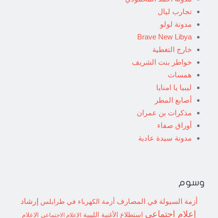
تجارب ليال
مدونة لولو
Brave New Libya
خارج التغطية
خواطر بنت الشريف
همسات
ليبيا يا امنايا
أصابع المطر
مذكرات بن عمران
أوراق صفاء
مدونة سيدة عادية
وسوم
إرشاد
أزمة السيولة في المصارف
أزمة الكهرباء في طرابلس
إعلام اجتماعي
استطلاع
الأغنية الليبية
الإعلام الاجتماعي
الإعلام