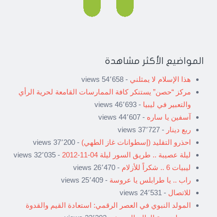
المواضيع الأكثر مشاهدة
هذا الإسلام لا يمثلني
- 54٬658 views
مركز “حصن” يستنكر كافة الممارسات القامعة لحرية الرأي
والتعبير في ليبيا
- 46٬693 views
آسفين يا ساره
- 44٬607 views
ربع دينار
- 37٬727 views
احذرو التقليد (إسطوانات غاز الطهي)
- 37٬200 views
ليلة عصيبة .. طريق السور ليلة 04-11-2012
- 32٬035 views
ليبيات 6 .. شكراً للأزلام
- 26٬470 views
راب .. يا طرابلس يا عروسة
- 25٬409 views
للاتصال
- 24٬531 views
المولد النبوي في العصر الرقمي: استعادة القيم والقدوة